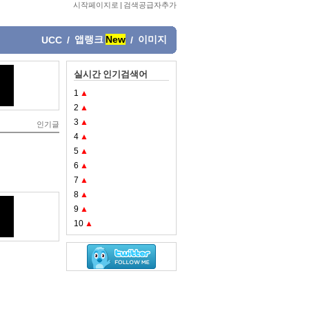
시작페이지로
|
검색공급자추가
앱랭크
New
이미지
UCC
/
/
실시간 인기검색어
1
▲
2
▲
3
▲
인기글
4
▲
5
▲
6
▲
7
▲
8
▲
9
▲
10
▲