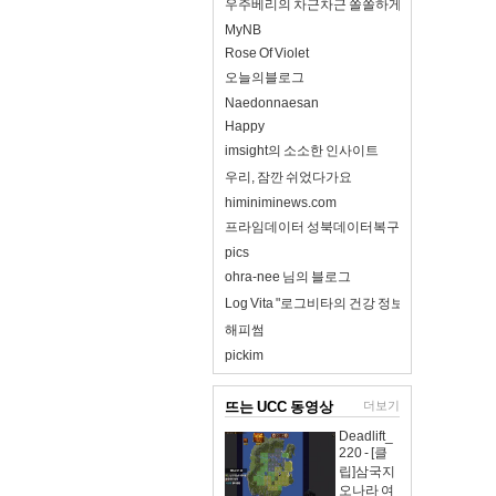
우주베리의 차근차근 쏠쏠하게
MyNB
Rose Of Violet
오늘의블로그
Naedonnaesan
Happy
imsight의 소소한 인사이트
우리, 잠깐 쉬었다가요
himiniminews.com
프라임데이터 성북데이터복구
pics
ohra-nee 님의 블로그
Log Vita "로그비타의 건강 정보 완전 정리"
해피썸
pickim
뜨는 UCC 동영상
더보기
Deadlift_
220 - [클
립]삼국지
오나라 여