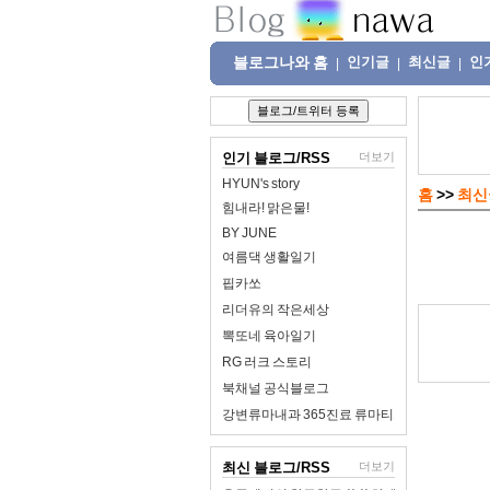
블로그나와 홈
인기글
최신글
인
|
|
|
인기 블로그/RSS
더보기
HYUN's story
홈
>>
최신
힘내라! 맑은물!
BY JUNE
여름댁 생활일기
핍카쏘
리더유의 작은세상
뽁또네 육아일기
RG 러크 스토리
북채널 공식블로그
강변류마내과 365진료 류마티스내과
최신 블로그/RSS
더보기