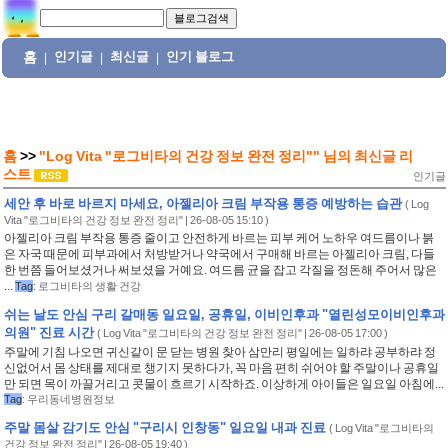
홈
인기글
최신글
인기 블로그
|
|
|
홈
>>
"Log Vita "로그비타의 건강 정보 완전 정리""
님의
최신글 리
스트
인기글
세안 후 바로 바르지 마세요, 아젤리아 크림 부작용 통증 예방하는 습관
(
Log
Vita "로그비타의 건강 정보 완전 정리"
| 26-08-05 15:10 )
아젤리아 크림 부작용 통증 줄이고 안전하게 바르는 피부 케어 노하우 여드름이나 붉
은 자국 때문에 피부과에서 처방받거나 약국에서 구매해 바르는 아젤리아 크림, 다들
한 번쯤 들어보셨거나 써보셨을 거예요. 여드름 균을 잡고 각질을 정돈해 주어서 많은
...
Tag
:
로그비타의 생활 건강
쉬는 날도 안심 구리 갈매동 일요일, 공휴일, 이비인후과 "열린성모이비인후과
의원" 진료 시간
(
Log Vita "로그비타의 건강 정보 완전 정리"
| 26-08-05 17:00 )
주말에 기침 나오면 귀신같이 문 닫는 병원 찾아 삼만리 평일에는 일하랴 공부하랴 정
신없어서 몸 상태를 제대로 챙기지 못하다가, 꼭 마음 편히 쉬어야 할 주말이나 공휴일
만 되면 목이 까끌거리고 콧물이 흐르기 시작하죠. 이상하게 아이들은 일요일 아침에...
Tag
:
우리동네병원정보
주말 몸살 감기도 안심 "구리시 인창동" 일요일 내과 진료
(
Log Vita "로그비타의
건강 정보 완전 정리"
| 26-08-05 19:40 )