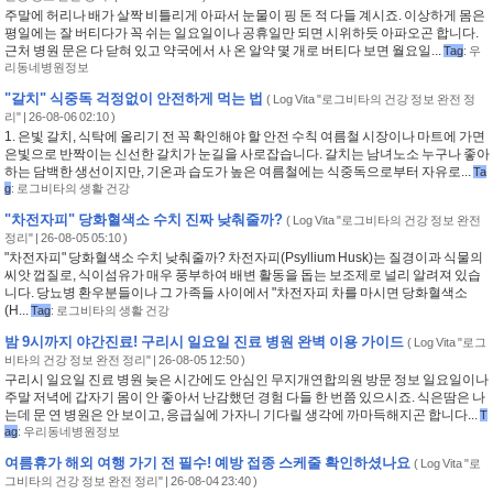
주말에 허리나 배가 살짝 비틀리게 아파서 눈물이 핑 돈 적 다들 계시죠. 이상하게 몸은
평일에는 잘 버티다가 꼭 쉬는 일요일이나 공휴일만 되면 시위하듯 아파오곤 합니다.
근처 병원 문은 다 닫혀 있고 약국에서 사 온 알약 몇 개로 버티다 보면 월요일...
Tag
:
우
리동네병원정보
"갈치" 식중독 걱정없이 안전하게 먹는 법
(
Log Vita "로그비타의 건강 정보 완전 정
리"
| 26-08-06 02:10 )
1. 은빛 갈치, 식탁에 올리기 전 꼭 확인해야 할 안전 수칙 여름철 시장이나 마트에 가면
은빛으로 반짝이는 신선한 갈치가 눈길을 사로잡습니다. 갈치는 남녀노소 누구나 좋아
하는 담백한 생선이지만, 기온과 습도가 높은 여름철에는 식중독으로부터 자유로...
Ta
g
:
로그비타의 생활 건강
"차전자피" 당화혈색소 수치 진짜 낮춰줄까?
(
Log Vita "로그비타의 건강 정보 완전
정리"
| 26-08-05 05:10 )
"차전자피" 당화혈색소 수치 낮춰줄까? 차전자피(Psyllium Husk)는 질경이과 식물의
씨앗 껍질로, 식이섬유가 매우 풍부하여 배변 활동을 돕는 보조제로 널리 알려져 있습
니다. 당뇨병 환우분들이나 그 가족들 사이에서 "차전자피 차를 마시면 당화혈색소
(H...
Tag
:
로그비타의 생활 건강
밤 9시까지 야간진료! 구리시 일요일 진료 병원 완벽 이용 가이드
(
Log Vita "로그
비타의 건강 정보 완전 정리"
| 26-08-05 12:50 )
구리시 일요일 진료 병원 늦은 시간에도 안심인 무지개연합의원 방문 정보 일요일이나
주말 저녁에 갑자기 몸이 안 좋아서 난감했던 경험 다들 한 번쯤 있으시죠. 식은땀은 나
는데 문 연 병원은 안 보이고, 응급실에 가자니 기다릴 생각에 까마득해지곤 합니다...
T
ag
:
우리동네병원정보
여름휴가 해외 여행 가기 전 필수! 예방 접종 스케줄 확인하셨나요
(
Log Vita "로
그비타의 건강 정보 완전 정리"
| 26-08-04 23:40 )