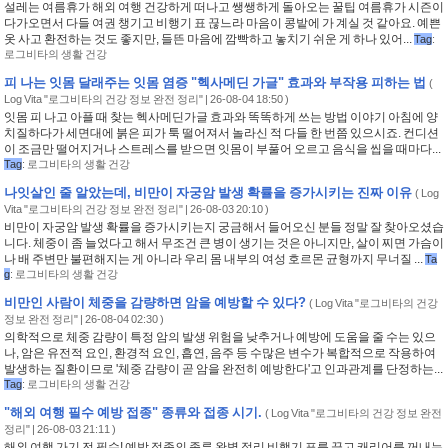
설레는 여름휴가 해외 여행 건강하게 떠나고 쌩쌩하게 돌아오는 꿀팁 여름휴가 시즌이
다가오면서 다들 여권 챙기고 비행기 표 끊느라 마음이 콩밭에 가 계실 것 같아요. 예쁜
옷 사고 환전하는 것도 좋지만, 들뜬 마음에 깜빡하고 놓치기 쉬운 게 하나 있어...
Tag
:
로그비타의 생활 건강
피 나는 잇몸 달래주는 잇몸 염증 "헥사메딘 가글" 효과와 부작용 피하는 법
(
Log Vita "로그비타의 건강 정보 완전 정리"
| 26-08-04 18:50 )
잇몸 피 나고 아플 때 찾는 헥사메딘가글 효과와 똑똑하게 쓰는 방법 이야기 아침에 양
치질하다가 세면대에 붉은 피가 툭 떨어져서 놀라신 적 다들 한 번쯤 있으시죠. 컨디션
이 조금만 떨어지거나 스트레스를 받으면 잇몸이 부풀어 오르고 음식을 씹을 때마다...
Tag
:
로그비타의 생활 건강
나잇살인 줄 알았는데, 비만이 자궁암 발생 확률을 증가시키는 진짜 이유
(
Log
Vita "로그비타의 건강 정보 완전 정리"
| 26-08-03 20:10 )
비만이 자궁암 발생 확률을 증가시키는지 궁금해서 들어오신 분들 정말 잘 찾아오셨습
니다. 체중이 좀 늘었다고 해서 무조건 큰 병이 생기는 것은 아니지만, 살이 찌면 가슴이
나 배 주변만 불편해지는 게 아니라 우리 몸 내부의 여성 호르몬 균형까지 무너질 ...
Ta
g
:
로그비타의 생활 건강
비만인 사람이 체중을 감량하면 암을 예방할 수 있다?
(
Log Vita "로그비타의 건강
정보 완전 정리"
| 26-08-04 02:30 )
의학적으로 체중 감량이 특정 암의 발생 위험을 낮추거나 예방에 도움을 줄 수는 있으
나, 암은 유전적 요인, 환경적 요인, 흡연, 음주 등 수많은 변수가 복합적으로 작용하여
발생하는 질환이므로 '체중 감량이 곧 암을 완전히 예방한다'고 인과관계를 단정하는...
Tag
:
로그비타의 생활 건강
"해외 여행 필수 예방 접종" 종류와 접종 시기.
(
Log Vita "로그비타의 건강 정보 완전
정리"
| 26-08-03 21:11 )
해외 여행 가기 전 필수! 예방 접종의 종류 완벽 정리 비행기 표를 끊고 캐리어를 꺼내는