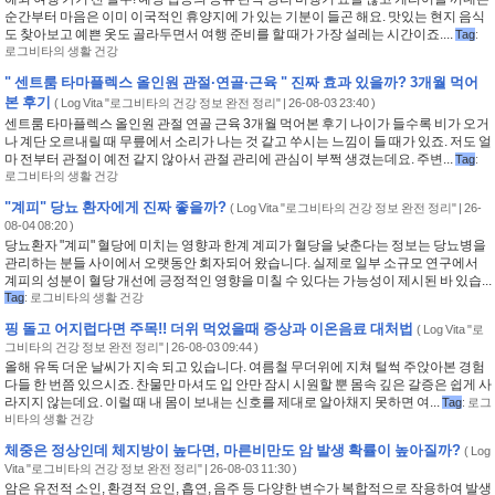
순간부터 마음은 이미 이국적인 휴양지에 가 있는 기분이 들곤 해요. 맛있는 현지 음식
도 찾아보고 예쁜 옷도 골라두면서 여행 준비를 할 때가 가장 설레는 시간이죠....
Tag
:
로그비타의 생활 건강
" 센트룸 타마플렉스 올인원 관절·연골·근육 " 진짜 효과 있을까? 3개월 먹어
본 후기
(
Log Vita "로그비타의 건강 정보 완전 정리"
| 26-08-03 23:40 )
센트룸 타마플렉스 올인원 관절 연골 근육 3개월 먹어본 후기 나이가 들수록 비가 오거
나 계단 오르내릴 때 무릎에서 소리가 나는 것 같고 쑤시는 느낌이 들 때가 있죠. 저도 얼
마 전부터 관절이 예전 같지 않아서 관절 관리에 관심이 부쩍 생겼는데요. 주변...
Tag
:
로그비타의 생활 건강
"계피" 당뇨 환자에게 진짜 좋을까?
(
Log Vita "로그비타의 건강 정보 완전 정리"
| 26-
08-04 08:20 )
당뇨환자 "계피" 혈당에 미치는 영향과 한계 계피가 혈당을 낮춘다는 정보는 당뇨병을
관리하는 분들 사이에서 오랫동안 회자되어 왔습니다. 실제로 일부 소규모 연구에서
계피의 성분이 혈당 개선에 긍정적인 영향을 미칠 수 있다는 가능성이 제시된 바 있습...
Tag
:
로그비타의 생활 건강
핑 돌고 어지럽다면 주목!! 더위 먹었을때 증상과 이온음료 대처법
(
Log Vita "로
그비타의 건강 정보 완전 정리"
| 26-08-03 09:44 )
올해 유독 더운 날씨가 지속 되고 있습니다. 여름철 무더위에 지쳐 털썩 주앉아본 경험
다들 한 번쯤 있으시죠. 찬물만 마셔도 입 안만 잠시 시원할 뿐 몸속 깊은 갈증은 쉽게 사
라지지 않는데요. 이럴 때 내 몸이 보내는 신호를 제대로 알아채지 못하면 여...
Tag
:
로그
비타의 생활 건강
체중은 정상인데 체지방이 높다면, 마른비만도 암 발생 확률이 높아질까?
(
Log
Vita "로그비타의 건강 정보 완전 정리"
| 26-08-03 11:30 )
암은 유전적 소인, 환경적 요인, 흡연, 음주 등 다양한 변수가 복합적으로 작용하여 발생