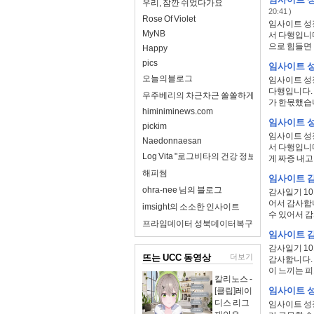
우리, 잠깐 쉬었다가요
20:41 )
Rose Of Violet
임사이트 성장
MyNB
서 다행입니다
으로 힘들면 다
Happy
pics
임사이트 성장
오늘의블로그
임사이트 성장
다행입니다. 
우주베리의 차근차근 쏠쏠하게
가 한몫했습니다
himiniminews.com
임사이트 성
pickim
임사이트 성장
Naedonnaesan
서 다행입니다
Log Vita "로그비타의 건강 정보 완전 정리"
게 짜증 내고 
해피썸
임사이트 감
ohra-nee 님의 블로그
감사일기 10
어서 감사합니
imsight의 소소한 인사이트
수 있어서 감사
프라임데이터 성북데이터복구
임사이트 감
감사일기 10
뜨는 UCC 동영상
더보기
감사합니다. 
이 느끼는 피
칼리노스 -
임사이트 성장
[클립]레이
디스 리그
임사이트 성장