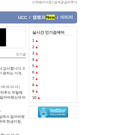
시작페이지로
|
검색공급자추가
앱랭크
New
이미지
UCC
/
/
실시간 인기검색어
1
▲
2
▲
3
▲
인기글
4
▲
5
▲
 감사합니다. 3.
6
▲
가 원하는 가격,
7
▲
8
▲
6-08-05 20:15 )
9
▲
늘 하루도 무탈해
을 잃어버렸는데 바
10
▲
)
화장실에서 잃어버렸
폰에 현금이랑,