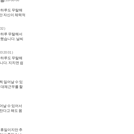
| 26-08-06
늘 하루도 무탈해
지만 자신이 체력적
32 )
늘 하루 무탈해서
 했습니다. 날씨
03 20:01 )
늘 하루도 무탈해
니다. 지치면 쉽
찍 일어날 수 있
에 대체근무를 할
일어날 수 있어서
 잔다고 해도 몸
늘 휴일이지만 추