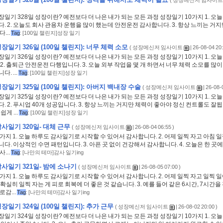
(
성장메신저 임사이트
일기 328일 성장이란? 예전보다 더 나은 내가 되는 모든 과정 성장일기 10가지 1. 오
. 2. 오늘도 회사 관용차 운행을 많이 했는데 안전운전 감사합니다. 3. 항상 느끼는 거
...
Tag
:
[100일 챌린지]성장 일기
일기 326일 (100일 챌린지): 너무 체력 소모
(
성장메신저 임사이트
| 26-08-04 20:
일기 326일 성장이란? 예전보다 더 나은 내가 되는 모든 과정 성장일기 10가지 1. 오
2. 출퇴근 안전운전 다행입니다. 3. 오늘 외부 작업을 몇 개 하면서 너무 체력 소모를 많이
. ...
Tag
:
[100일 챌린지]성장 일기
장일기 325일 (100일 챌린지): 아버지 백내장 수술
(
성장메신저 임사이트
| 26-08-
일기 325일 성장이란? 예전보다 더 나은 내가 되는 모든 과정 성장일기 10가지 1. 오
. 2. 푸시업 40개 성공입니다. 3. 항상 느끼는 거지만 체력이 좋아야 정신 컨트롤도 잘됩
쉽게 ...
Tag
:
[100일 챌린지]성장 일기
사일기 320일- 대체 근무
(
성장메신저 임사이트
| 26-08-04 06:55 )
가지 1. 오늘 하루도 감사일기로 시작할 수 있어서 감사합니다. 2. 어제 일찍 자고 아침 일
다. 이상적인 수면 패턴입니다. 3. 아픈 곳 없이 건강해서 감사합니다. 4. 오늘은 한 곳
...
Tag
:
[나만의 테마]감사 일기ing
사일기 321일- 밤에 소나기
(
성장메신저 임사이트
| 26-08-05 07:00 )
가지 1. 오늘 하루도 감사일기로 시작할 수 있어서 감사합니다. 2. 어제 일찍 자고 일찍 
확실히 일찍 자는 게 피로 회복에 더 좋은 것 같습니다. 3. 예를 들어 같은 6시간, 7시간을
로감...
Tag
:
[나만의 테마]감사 일기ing
일기 324일 (100일 챌린지): 추가 근무
(
성장메신저 임사이트
| 26-08-02 20:00 )
일기 324일 성장이란? 예전보다 더 나은 내가 되는 모든 과정 성장일기 10가지 1. 오