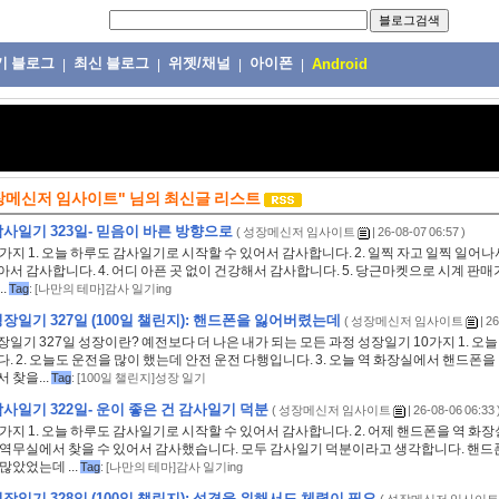
기 블로그
최신 블로그
위젯/채널
아이폰
|
|
|
|
Android
장메신저 임사이트"
님의
최신글 리스트
사일기 323일- 믿음이 바른 방향으로
(
성장메신저 임사이트
| 26-08-07 06:57 )
가지 1. 오늘 하루도 감사일기로 시작할 수 있어서 감사합니다. 2. 일찍 자고 일찍 일어나서
서 감사합니다. 4. 어디 아픈 곳 없이 건강해서 감사합니다. 5. 당근마켓으로 시계 판매
.
Tag
:
[나만의 테마]감사 일기ing
장일기 327일 (100일 챌린지): 핸드폰을 잃어버렸는데
(
성장메신저 임사이트
| 2
일기 327일 성장이란? 예전보다 더 나은 내가 되는 모든 과정 성장일기 10가지 1. 오
. 2. 오늘도 운전을 많이 했는데 안전 운전 다행입니다. 3. 오늘 역 화장실에서 핸드폰
 찾을...
Tag
:
[100일 챌린지]성장 일기
사일기 322일- 운이 좋은 건 감사일기 덕분
(
성장메신저 임사이트
| 26-08-06 06:33 
가지 1. 오늘 하루도 감사일기로 시작할 수 있어서 감사합니다. 2. 어제 핸드폰을 역 
 역무실에서 찾을 수 있어서 감사했습니다. 모두 감사일기 덕분이라고 생각합니다. 핸드
많았었는데 ...
Tag
:
[나만의 테마]감사 일기ing
장일기 328일 (100일 챌린지): 성격을 위해서도 체력이 필요