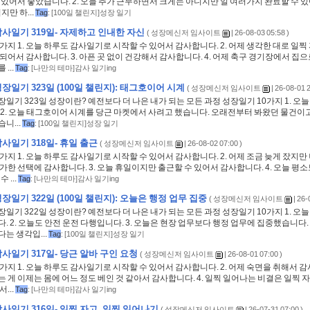
 있어서 좋았습니다. 2. 오늘 추가 근무하면서 크게는 아니지만 일 여러가지 완료할 수 
덥지만 하...
Tag
:
[100일 챌린지]성장 일기
사일기 319일- 자제하고 인내한 자신
(
성장메신저 임사이트
| 26-08-03 05:58 )
가지 1. 오늘 하루도 감사일기로 시작할 수 있어서 감사합니다. 2. 어제 생각한 대로 일찍
되어서 감사합니다. 3. 아픈 곳 없이 건강해서 감사합니다. 4. 어제 축구 경기장에서 집
...
Tag
:
[나만의 테마]감사 일기ing
장일기 323일 (100일 챌린지): 태그호이어 시계
(
성장메신저 임사이트
| 26-08-01 2
일기 323일 성장이란? 예전보다 더 나은 내가 되는 모든 과정 성장일기 10가지 1. 오늘
 2. 오늘 태그호이어 시계를 당근 마켓에서 사려고 했습니다. 오래전부터 봐왔던 물건이고
니...
Tag
:
[100일 챌린지]성장 일기
사일기 318일- 휴일 출근
(
성장메신저 임사이트
| 26-08-02 07:00 )
가지 1. 오늘 하루도 감사일기로 시작할 수 있어서 감사합니다. 2. 어제 조금 늦게 잤지
가한 선택에 감사합니다. 3. 오늘 휴일이지만 출근할 수 있어서 감사합니다. 4. 오늘 평소
 ...
Tag
:
[나만의 테마]감사 일기ing
장일기 322일 (100일 챌린지): 오늘은 행정 업무 집중
(
성장메신저 임사이트
| 26-
일기 322일 성장이란? 예전보다 더 나은 내가 되는 모든 과정 성장일기 10가지 1. 오
. 2. 오늘도 안전 운전 다행입니다. 3. 오늘은 현장 업무보다 행정 업무에 집중했습니다.
는 생각입...
Tag
:
[100일 챌린지]성장 일기
사일기 317일- 당근 알바 구인 요청
(
성장메신저 임사이트
| 26-08-01 07:00 )
가지 1. 오늘 하루도 감사일기로 시작할 수 있어서 감사합니다. 2. 어제 숙면을 취해서 감사
 게 이제는 몸에 어느 정도 베인 것 같아서 감사합니다. 4. 일찍 일어나는 비결은 일찍 
...
Tag
:
[나만의 테마]감사 일기ing
사일기 316일- 일찍 자고, 일찍 일어나기
(
성장메신저 임사이트
| 26-07-31 07:00 )