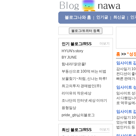
블로그나와 홈
인기글
최신글
인
|
|
|
인기 블로그/RSS
더보기
HYUN's story
홈
>>
"성
BY JUNE
임사이트 감
힘내라! 맑은물!
감사일기 10
부동산으로 100억 버는 비법
컨디션이 좋아
보물찾기~처럼, 신나는 하루!
빠른 판매가..
최고의투자 경매법인(주)
임사이트 성
리더유의 작은세상
임사이트 성장
서 다행입니다
조나단의 인터넷 세상 이야기
로 역무실에서
용형일상
임사이트 감
pride_gb님의블로그
감사일기 10
었는데 빨리
법인카드 등 
최신 블로그/RSS
더보기
임사이트 성