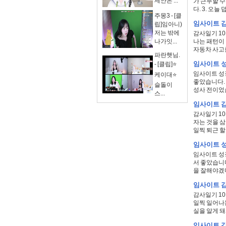
제안은 ...
가 근무할 수
다. 3. 오늘 
주몽3 - [클
임사이트 감
립]임아니)
저는 밖에
감사일기 10
나가잇...
나는 패턴이 
자동차 사고를 
파란햇님.
임사이트 성
- [클립]⭐
임사이트 성장
케이대⭐
좋았습니다.
슬돌이
성사 전이었습
스...
임사이트 감
감사일기 10
자는 것을 삼
일찍 퇴근 할 수
임사이트 성
임사이트 성장
서 좋았습니다
을 잘해야겠다
임사이트 감
감사일기 10
일찍 일어나는
실을 알게 돼서
임사이트 감