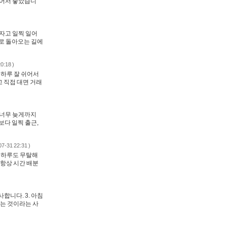
있어서 좋았습니
 자고 일찍 일어
으로 돌아오는 길에
0:18 )
 하루 잘 쉬어서
 직접 대면 거래
만 너무 늦게까지
보다 일찍 출근,
07-31 22:31 )
늘 하루도 무탈해
 항상 시간 배분
합니다. 3. 아침
자는 것이라는 사