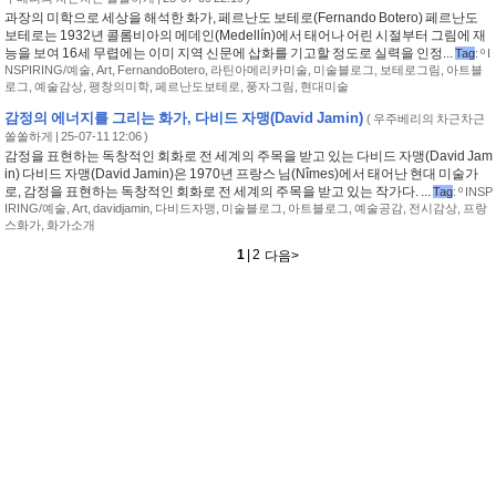
과장의 미학으로 세상을 해석한 화가, 페르난도 보테로(Fernando Botero) 페르난도
보테로는 1932년 콜롬비아의 메데인(Medellín)에서 태어나 어린 시절부터 그림에 재
능을 보여 16세 무렵에는 이미 지역 신문에 삽화를 기고할 정도로 실력을 인정...
Tag
:
º I
NSPIRING/예술
,
Art
,
FernandoBotero
,
라틴아메리카미술
,
미술블로그
,
보테로그림
,
아트블
로그
,
예술감상
,
팽창의미학
,
페르난도보테로
,
풍자그림
,
현대미술
감정의 에너지를 그리는 화가, 다비드 자맹(David Jamin)
(
우주베리의 차근차근
쏠쏠하게
| 25-07-11 12:06 )
감정을 표현하는 독창적인 회화로 전 세계의 주목을 받고 있는 다비드 자맹(David Jam
in) 다비드 자맹(David Jamin)은 1970년 프랑스 님(Nîmes)에서 태어난 현대 미술가
로, 감정을 표현하는 독창적인 회화로 전 세계의 주목을 받고 있는 작가다. ...
Tag
:
º INSP
IRING/예술
,
Art
,
davidjamin
,
다비드자맹
,
미술블로그
,
아트블로그
,
예술공감
,
전시감상
,
프랑
스화가
,
화가소개
1
|
2
<이전
다음
>