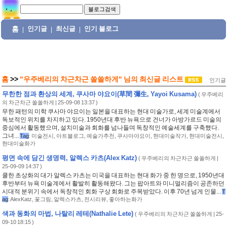
홈
인기글
최신글
인기 블로그
|
|
|
홈
>>
"우주베리의 차근차근 쏠쏠하게"
님의
최신글 리스트
인기글
무한한 점과 환상의 세계, 쿠사마 야요이(草間 彌生, Yayoi Kusama)
(
우주베리
의 차근차근 쏠쏠하게
| 25-09-08 13:37 )
무한 패턴의 미학 쿠사마 야요이는 일본을 대표하는 현대 미술가로, 세계 미술계에서
독보적인 위치를 차지하고 있다. 1950년대 후반 뉴욕으로 건너가 아방가르드 미술의
중심에서 활동했으며, 설치미술과 회화를 넘나들며 독창적인 예술세계를 구축했다.
그녀...
Tag
:
미술전시
,
아트블로그
,
예술가추천
,
쿠사마야요이
,
현대미술작가
,
현대미술전시
,
현대미술화가
평면 속에 담긴 생명력, 알렉스 카츠(Alex Katz)
(
우주베리의 차근차근 쏠쏠하게
|
25-09-09 14:37 )
쿨한 초상화의 대가 알렉스 카츠는 미국을 대표하는 현대 화가 중 한 명으로, 1950년대
후반부터 뉴욕 미술계에서 활발히 활동해왔다. 그는 팝아트와 미니멀리즘이 공존하던
시대적 분위기 속에서 독창적인 회화 구상 회화로 주목받았다. 이후 70년 넘게 인물...
T
ag
:
AlexKatz
,
꽃그림
,
알렉스카츠
,
전시리뷰
,
좋아하는화가
색과 동화의 마법, 나탈리 레테(Nathalie Lete)
(
우주베리의 차근차근 쏠쏠하게
| 25-
09-10 18:15 )