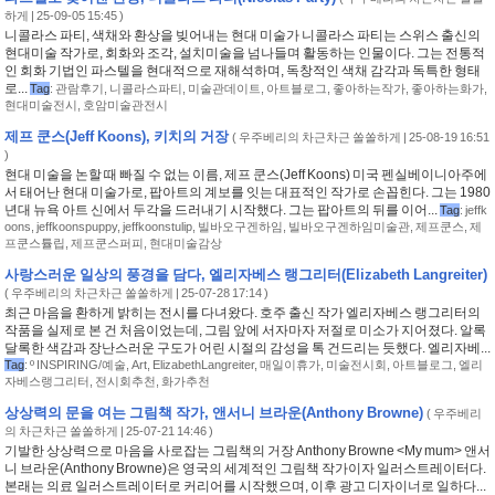
하게
| 25-09-05 15:45 )
니콜라스 파티, 색채와 환상을 빚어내는 현대 미술가 니콜라스 파티는 스위스 출신의
현대미술 작가로, 회화와 조각, 설치미술을 넘나들며 활동하는 인물이다. 그는 전통적
인 회화 기법인 파스텔을 현대적으로 재해석하며, 독창적인 색채 감각과 독특한 형태
로...
Tag
:
관람후기
,
니콜라스파티
,
미술관데이트
,
아트블로그
,
좋아하는작가
,
좋아하는화가
,
현대미술전시
,
호암미술관전시
제프 쿤스(Jeff Koons), 키치의 거장
(
우주베리의 차근차근 쏠쏠하게
| 25-08-19 16:51
)
현대 미술을 논할 때 빠질 수 없는 이름, 제프 쿤스(Jeff Koons) 미국 펜실베이니아주에
서 태어난 현대 미술가로, 팝아트의 계보를 잇는 대표적인 작가로 손꼽힌다. 그는 1980
년대 뉴욕 아트 신에서 두각을 드러내기 시작했다. 그는 팝아트의 뒤를 이어...
Tag
:
jeffk
oons
,
jeffkoonspuppy
,
jeffkoonstulip
,
빌바오구겐하임
,
빌바오구겐하임미술관
,
제프쿤스
,
제
프쿤스튤립
,
제프쿤스퍼피
,
현대미술감상
사랑스러운 일상의 풍경을 담다, 엘리자베스 랭그리터(Elizabeth Langreiter)
(
우주베리의 차근차근 쏠쏠하게
| 25-07-28 17:14 )
최근 마음을 환하게 밝히는 전시를 다녀왔다. 호주 출신 작가 엘리자베스 랭그리터의
작품을 실제로 본 건 처음이었는데, 그림 앞에 서자마자 저절로 미소가 지어졌다. 알록
달록한 색감과 장난스러운 구도가 어린 시절의 감성을 톡 건드리는 듯했다. 엘리자베...
Tag
:
º INSPIRING/예술
,
Art
,
ElizabethLangreiter
,
매일이휴가
,
미술전시회
,
아트블로그
,
엘리
자베스랭그리터
,
전시회추천
,
화가추천
상상력의 문을 여는 그림책 작가, 앤서니 브라운(Anthony Browne)
(
우주베리
의 차근차근 쏠쏠하게
| 25-07-21 14:46 )
기발한 상상력으로 마음을 사로잡는 그림책의 거장 Anthony Browne <My mum> 앤서
니 브라운(Anthony Browne)은 영국의 세계적인 그림책 작가이자 일러스트레이터다.
본래는 의료 일러스트레이터로 커리어를 시작했으며, 이후 광고 디자이너로 일하다...