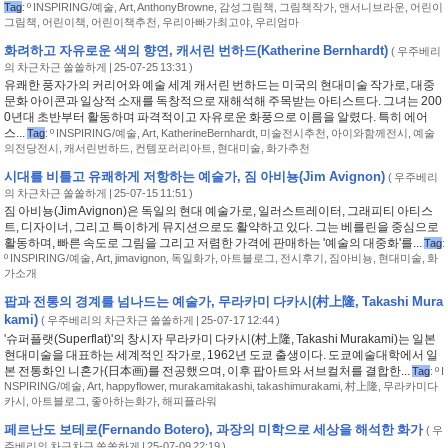
Tag
:
º INSPIRING/예술
,
Art
,
AnthonyBrowne
,
감성그림책
,
그림책작가
,
앤서니브라운
,
어린이
그림책
,
어린이책
,
어린이책추천
,
우리아빠가최고야
,
우리엄마
화려하고 자유로운 색의 향연, 캐서린 번하드(Katherine Bernhardt)
(
우주베리
의 차근차근 쏠쏠하게
| 25-07-25 13:31 )
유쾌한 풍자가의 커리어와 예술 세계 캐서린 번하드는 미국의 현대미술 작가로, 대중
문화 아이콘과 일상적 소재를 독창적으로 재해석해 주목받는 아티스트다. 그녀는 200
0년대 초반부터 활동하며 파격적이고 자유로운 화풍으로 이름을 알렸다. 특히 에어
스...
Tag
:
º INSPIRING/예술
,
Art
,
KatherineBernhardt
,
미술전시추천
,
아이와함께전시
,
예술
의전당전시
,
캐서린번하드
,
컨템포러리아트
,
현대미술
,
화가추천
시대를 비틀고 유쾌하게 저항하는 예술가, 짐 아비뇽(Jim Avignon)
(
우주베리
의 차근차근 쏠쏠하게
| 25-07-15 11:51 )
짐 아비뇽(Jim Avignon)은 독일의 현대 예술가로, 일러스트레이터, 그래피티 아티스
트, 디자이너, 그리고 특이하게 뮤지션으로도 활약하고 있다. 그는 베를린을 중심으로
활동하며, 빠른 속도로 그림을 그리고 저렴한 가격에 판매하는 '예술의 대중화'를...
Tag
:
º INSPIRING/예술
,
Art
,
jimavignon
,
독일화가
,
아트블로그
,
전시후기
,
짐아비뇽
,
현대미술
,
화
가소개
팝과 전통의 경계를 넘나드는 예술가, 무라카미 다카시(村上隆, Takashi Mura
kami)
(
우주베리의 차근차근 쏠쏠하게
| 25-07-17 12:44 )
'슈퍼플랫(Superflat)'의 창시자 무라카미 다카시(村上隆, Takashi Murakami)는 일본
현대미술을 대표하는 세계적인 작가로, 1962년 도쿄 출생이다. 도쿄예술대학에서 일
본 전통화인 니혼가(日本画)를 전공했으며, 이후 팝아트와 서브컬처를 결합한...
Tag
:
º I
NSPIRING/예술
,
Art
,
happyflower
,
murakamitakashi
,
takashimurakami
,
村上隆
,
무라카미다
카시
,
아트블로그
,
좋아하는화가
,
해피플라워
페르난도 보테로(Fernando Botero), 과장의 미학으로 세상을 해석한 화가
(
우
주베리의 차근차근 쏠쏠하게
| 25-07-09 22:19 )