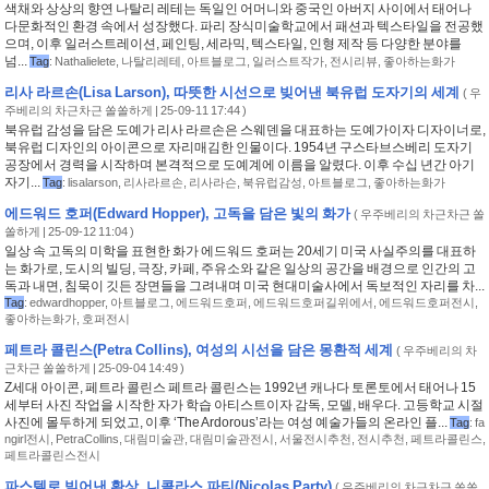
색채와 상상의 향연 나탈리 레테는 독일인 어머니와 중국인 아버지 사이에서 태어나
다문화적인 환경 속에서 성장했다. 파리 장식미술학교에서 패션과 텍스타일을 전공했
으며, 이후 일러스트레이션, 페인팅, 세라믹, 텍스타일, 인형 제작 등 다양한 분야를
넘...
Tag
:
Nathalielete
,
나탈리레테
,
아트블로그
,
일러스트작가
,
전시리뷰
,
좋아하는화가
리사 라르손(Lisa Larson), 따뜻한 시선으로 빚어낸 북유럽 도자기의 세계
(
우
주베리의 차근차근 쏠쏠하게
| 25-09-11 17:44 )
북유럽 감성을 담은 도예가 리사 라르손은 스웨덴을 대표하는 도예가이자 디자이너로,
북유럽 디자인의 아이콘으로 자리매김한 인물이다. 1954년 구스타브스베리 도자기
공장에서 경력을 시작하며 본격적으로 도예계에 이름을 알렸다. 이후 수십 년간 아기
자기...
Tag
:
lisalarson
,
리사라르손
,
리사라슨
,
북유럽감성
,
아트블로그
,
좋아하는화가
에드워드 호퍼(Edward Hopper), 고독을 담은 빛의 화가
(
우주베리의 차근차근 쏠
쏠하게
| 25-09-12 11:04 )
일상 속 고독의 미학을 표현한 화가 에드워드 호퍼는 20세기 미국 사실주의를 대표하
는 화가로, 도시의 빌딩, 극장, 카페, 주유소와 같은 일상의 공간을 배경으로 인간의 고
독과 내면, 침묵이 깃든 장면들을 그려내며 미국 현대미술사에서 독보적인 자리를 차...
Tag
:
edwardhopper
,
아트블로그
,
에드워드호퍼
,
에드워드호퍼길위에서
,
에드워드호퍼전시
,
좋아하는화가
,
호퍼전시
페트라 콜린스(Petra Collins), 여성의 시선을 담은 몽환적 세계
(
우주베리의 차
근차근 쏠쏠하게
| 25-09-04 14:49 )
Z세대 아이콘, 페트라 콜린스 페트라 콜린스는 1992년 캐나다 토론토에서 태어나 15
세부터 사진 작업을 시작한 자가 학습 아티스트이자 감독, 모델, 배우다. 고등학교 시절
사진에 몰두하게 되었고, 이후 ‘The Ardorous’라는 여성 예술가들의 온라인 플...
Tag
:
fa
ngirl전시
,
PetraCollins
,
대림미술관
,
대림미술관전시
,
서울전시추천
,
전시추천
,
페트라콜린스
,
페트라콜린스전시
파스텔로 빚어낸 환상, 니콜라스 파티(Nicolas Party)
(
우주베리의 차근차근 쏠쏠