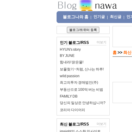
블로그나와 홈
인기글
최신글
인
|
|
|
인기 블로그/RSS
더보기
HYUN's story
홈
>>
최신
BY JUNE
힘내라! 맑은물!
보물찾기~처럼, 신나는 하루!
wild passion
최고의투자 경매법인(주)
부동산으로 100억 버는 비법
FAMILY DB
당신의 일상은 안녕하십니까?
코리아 다이어리
최신 블로그/RSS
더보기
imsight의 소소한 인사이트