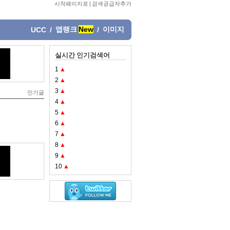
시작페이지로
|
검색공급자추가
앱랭크
New
이미지
UCC
/
/
실시간 인기검색어
1
▲
2
▲
3
▲
인기글
4
▲
5
▲
6
▲
7
▲
8
▲
9
▲
10
▲