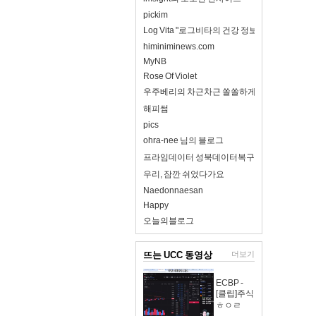
pickim
Log Vita "로그비타의 건강 정보 완전 정리"
himiniminews.com
MyNB
Rose Of Violet
우주베리의 차근차근 쏠쏠하게
해피썸
pics
ohra-nee 님의 블로그
프라임데이터 성북데이터복구
우리, 잠깐 쉬었다가요
Naedonnaesan
Happy
오늘의블로그
뜨는 UCC 동영상
더보기
ECBP -
[클립]주식
ㅎㅇㄹ