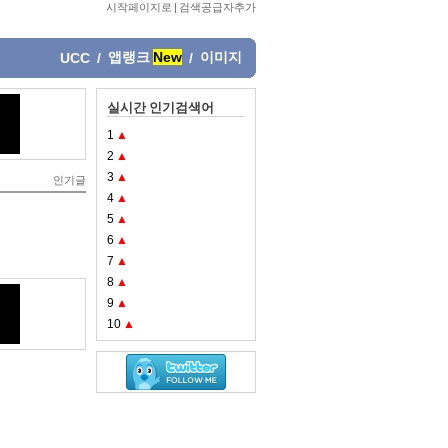
시작페이지로
|
검색공급자추가
앱랭크
New
이미지
UCC
/
/
실시간 인기검색어
1
▲
2
▲
3
▲
인기글
4
▲
5
▲
6
▲
7
▲
8
▲
9
▲
10
▲