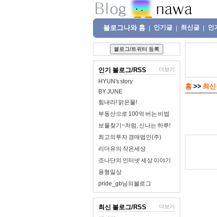
블로그나와 홈
인기글
최신글
인
|
|
|
인기 블로그/RSS
더보기
HYUN's story
홈
>>
최신
BY JUNE
힘내라! 맑은물!
부동산으로 100억 버는 비법
보물찾기~처럼, 신나는 하루!
최고의투자 경매법인(주)
리더유의 작은세상
조나단의 인터넷 세상 이야기
용형일상
pride_gb님의블로그
최신 블로그/RSS
더보기