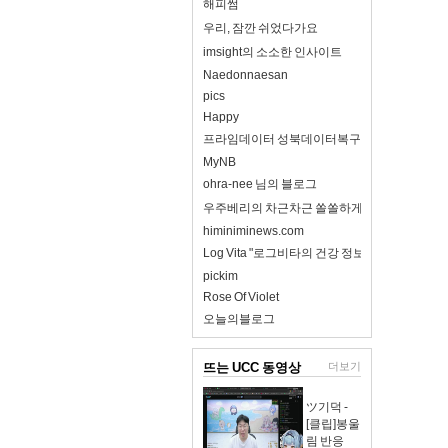
해피썸
우리, 잠깐 쉬었다가요
imsight의 소소한 인사이트
Naedonnaesan
pics
Happy
프라임데이터 성북데이터복구
MyNB
ohra-nee 님의 블로그
우주베리의 차근차근 쏠쏠하게
himiniminews.com
Log Vita "로그비타의 건강 정보 완전 정리"
pickim
Rose Of Violet
오늘의블로그
뜨는 UCC 동영상
더보기
ツ기덕 -
[클립]봉울
림 반응