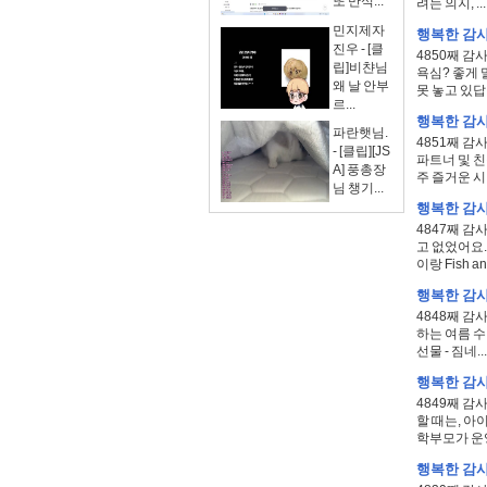
또 만식...
려는 의지, ..
민지제자
행복한 감사일
진우 - [클
4850째 감
립]비챤님
욕심? 좋게 
왜 날 안부
못 놓고 있답.
르...
행복한 감사일
파란햇님.
4851째 감
- [클립][JS
파트너 및 친
A] 풍총장
주 즐거운 시
님 챙기...
행복한 감사일
4847째 감
고 없었어요.
이랑 Fish and
행복한 감사일
4848째 감
하는 여름 수
선물 - 짐네..
행복한 감사일
4849째 감
할 때는, 아
학부모가 운영
행복한 감사일기