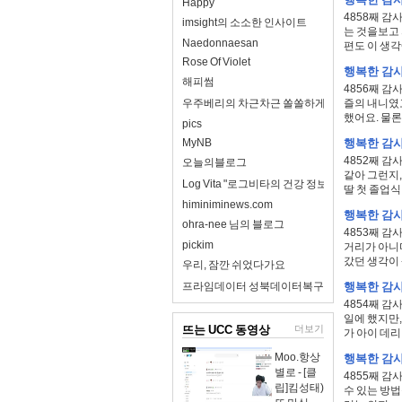
Happy
4858째 감
imsight의 소소한 인사이트
는 것을보고 
Naedonnaesan
편도 이 생각에
Rose Of Violet
행복한 감사일
해피썸
4856째 감
우주베리의 차근차근 쏠쏠하게
즐의 내니였고
했어요. 물론 
pics
MyNB
행복한 감사일
4852째 감
오늘의블로그
같아 그런지,
Log Vita "로그비타의 건강 정보 완전 정리"
딸 첫 졸업식 
himiniminews.com
행복한 감사일
ohra-nee 님의 블로그
4853째 감
pickim
거리가 아니다
갔던 생각이 
우리, 잠깐 쉬었다가요
프라임데이터 성북데이터복구
행복한 감사
4854째 감
일에 했지만,
뜨는 UCC 동영상
더보기
가 아이 데리.
Moo.항상
행복한 감사일
별로 - [클
4855째 감
립]킴성태)
수 있는 방법