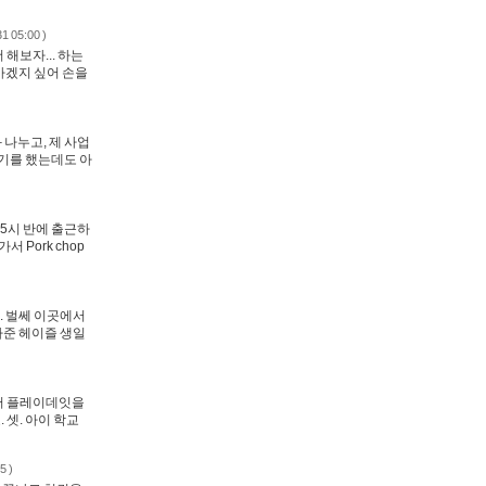
1 05:00 )
 해보자... 하는
가겠지 싶어 손을
 나누고, 제 사업
얘기를 했는데도 아
 5시 반에 출근하
 Pork chop
. 벌쎄 이곳에서
 사준 헤이즐 생일
에서 플레이데잇을
 셋. 아이 학교
5 )