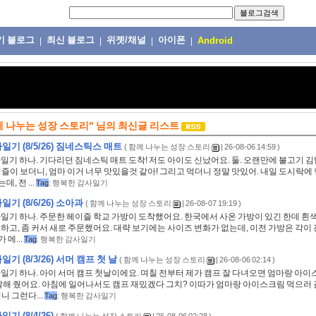
기 블로그
최신 블로그
위젯/채널
아이폰
|
|
|
|
Android
께 나누는 성장 스토리"
님의
최신글 리스트
기 (8/5/26) 짐네스틱스 매트
(
함께 나누는 성장 스토리
| 26-08-06 14:59 )
사일기 하나. 기다리던 짐네스틱 매트 도착! 저도 아이도 신났어요. 둘. 오랜만에 불고기 
이즐이 보더니, 엄마 이거 너무 맛있을것 같아! 그리고 먹더니 정말 맛있어. 내일 도시락
, 전 ...
Tag
:
행복한 감사일기
기 (8/6/26) 소아과
(
함께 나누는 성장 스토리
| 26-08-07 19:19 )
사일기 하나. 주문한 헤이즐 학교 가방이 도착했어요. 한국에서 사온 가방이 있긴 한데 흰
 하고, 좀 커서 새로 주문했어요. 대략 보기에는 사이즈 변화가 없는데, 이전 가방은 각이 
 메...
Tag
:
행복한 감사일기
기 (8/3/26) 서머 캠프 첫 날
(
함께 나누는 성장 스토리
| 26-08-06 02:14 )
사일기 하나. 아이 서머 캠프 첫날이에요. 며칠 전부터 제가 캠프 잘 다녀오면 엄마랑 아이
해 줬어요. 아침에 일어나서도 캠프 재밌겠다 그치? 이따가 엄마랑 아이스크림 먹으러 갈
니 그런다...
Tag
:
행복한 감사일기
기 (8/4/26)