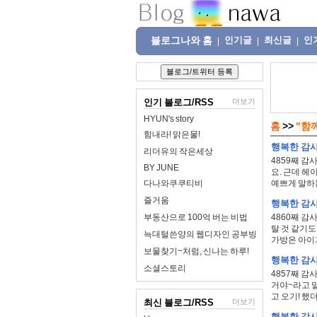
블로그나와 홈
인기글
최신글
인
|
|
|
인기 블로그/RSS
더보기
HYUN's story
홈
>>
"함
힘내라! 맑은물!
행복한 감사일
리더유의 작은세상
4859째 감
BY JUNE
요. 근데 헤
다나와쿠쿠티비
예쁘게 말하는데
즐거움
행복한 감사일
부동산으로 100억 버는 비법
4860째 감
탈 것 같기도
늑대털쓴양의 웹디자인 공부방
가방은 아이가
보물찾기~처럼, 신나는 하루!
행복한 감사일
소셜스토리
4857째 감
거야~라고 말
고 오기! 했더
최신 블로그/RSS
더보기
행복한 감사일