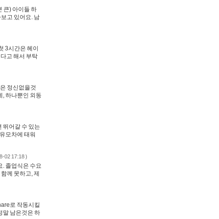
 큰) 아이들 하
보고 있어요. 남
첫 3시간은 헤이
싶다고 해서 부탁
그날은 정신없을것
데, 하나뿐인 외동
면 뛰어갈 수 있는
 유모차에 태워
8-02 17:18 )
요. 졸업식은 수요
 함께 못하고, 제
hare로 작동시킬
 정말 남은것은 하