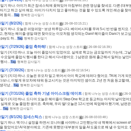
(
함께 나누는 성장 스토리
| 26-08-06 02:28 )
사일기 하나. 아이가 최근 짐네스틱에 꽂혀있어 아침부터 관련 영상을 찾네요. 다른 (대부분
자기고 하고 싶어 해요. 아이가 다치지 않고 좋아하는 것을 할 수 있도록 개인 레슨을 찾아
 동의...
Tag
:
행복한 감사일기
기 (8/2/26)
(
함께 나누는 성장 스토리
| 26-08-03 15:21 )
사일기 하나. 오늘은 쉬엄쉬엄~ 보낸 하루입니다. 베이비시터를 무려 5시 반 반을 썼지요. 
, 현재는 헤이즐 생일 때면 찾아오는 이모처럼 생각되는 Dani! 헤이즐이 Dani가 보고
pay도 하...
Tag
:
행복한 감사일기
기 (7/29/26) 졸업 축하해!
(
함께 나누는 성장 스토리
| 26-08-02 16:39 )
사일기 (지각) 하나. 오늘 아이 졸업식이 있었어요. 실제로 학교는 금요일까지 가는데, 
 수요일에 졸업식 행사를 한다고 해서 다녀왔어요. :) 남편은 원래 출근해서 일하는 날인
행사...
Tag
:
행복한 감사일기
기 (7/30/26)
(
함께 나누는 성장 스토리
| 26-08-02 16:54 )
사일기 (지각) 하나. 오늘은 유모차 밀고 뛰어서 아이 학교에 데려다 줬어요. TK에 가게 되
보니, 이렇게 유모차에 태워 등교시키는 것은 마지막인 셈이죠. 2년 전 처음 등교할 때,
생각났...
Tag
:
행복한 감사일기
일기 (7/31/26) 졸업 축하 기념 아이스크림 데이트
(
함께 나누는 성장 스토리
| 26-0
사일기 (지각) 하나. 드디어 오늘은 헤이즐이 Step One 학교로 등교하는 마지막 날이었어
 실제로 오늘 졸업한 셈이죠. 축하해, 우리 딸! 오늘은 12시 반에 픽업해야 했기에, 남편은
..
Tag
:
행복한 감사일기
기 (8/1/26) 짐네스틱스
(
함께 나누는 성장 스토리
| 26-08-03 03:48 )
사일기 하나. 맥 미니 설정을 하면서 모니터를 사야하나 고민했는데 내 맥북에서 screen s
을 찾았어요! AI 덕분이에요. 기존에 못했던 대부분의 일을 AI 도움으로 해 낼 수 있어요.