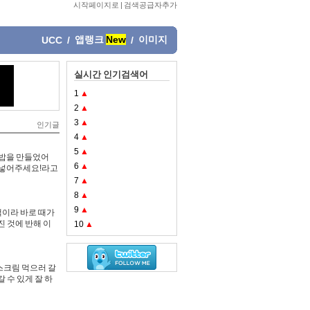
시작페이지로
|
검색공급자추가
앱랭크
New
이미지
UCC
/
/
실시간 인기검색어
1
▲
2
▲
3
▲
인기글
4
▲
5
▲
김밥을 만들었어
6
▲
에 넣어주세요!라고
7
▲
8
▲
9
▲
색이라 바로 때가
진 것에 반해 이
10
▲
스크림 먹으러 갈
 수 있게 잘 하