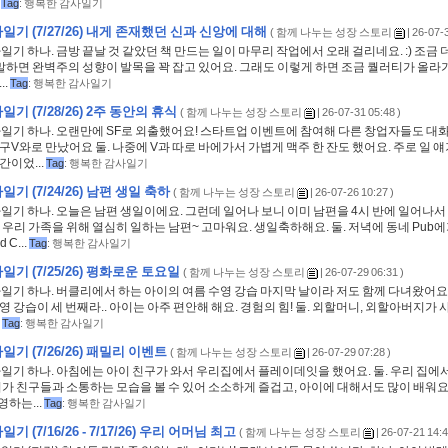
.
Tag
:
행복한 감사일기
기 (7/27/26) 내게 존재했던 신과 신앙에 대해
(
함께 나누는 성장 스토리
| 26-07-3
사일기 하나. 금방 끝날 것 같았던 책 만드는 일이 마무리 작업에서 오래 걸리네요. :) 조금 더
말하면 완벽주의 성향이 발목을 꽉 잡고 있어요. 그래도 이렇게 하면 조금 퀄러티가 올라
..
Tag
:
행복한 감사일기
기 (7/28/26) 2주 동안의 휴식
(
함께 나누는 성장 스토리
| 26-07-31 05:48 )
사일기 하나. 오랜만에 SF로 외출했어요! 스타트업 이벤트에 참여해 다른 창업자들도 대화
구V와로 만났어요 둘. 나중에 V과 따로 바에가서 가볍게 맥주 한 잔도 했어요. 주로 일 
간이었...
Tag
:
행복한 감사일기
기 (7/24/26) 남편 생일 축하
(
함께 나누는 성장 스토리
| 26-07-26 10:27 )
사일기 하나. 오늘은 남편 생일이에요. 그런데 일어나 보니 이미 남편을 4시 반에 일어나서
 우리 가족을 위해 열심히 일하는 남편~ 고마워요. 생일축하해요. 둘. 저녁에 동네 Pub에가서
 C...
Tag
:
행복한 감사일기
기 (7/25/26) 평화로운 토요일
(
함께 나누는 성장 스토리
| 26-07-29 06:31 )
사일기 하나. 버클리에서 하는 아이의 여름 수영 강습 마지막 날이라 저도 함께 다녀왔어요
영 강습이 세 번째라.. 아이는 아주 편안해 해요. 경험의 힘! 둘. 외할머니, 외할아버지가
.
Tag
:
행복한 감사일기
기 (7/26/26) 패밀리 이벤트
(
함께 나누는 성장 스토리
| 26-07-29 07:28 )
사일기 하나. 아침에는 아이 친구가 와서 우리집에서 플레이데잇을 했어요. 둘. 우리 집
이가 친구들과 소통하는 모습을 볼 수 있어 소소하게 즐겁고, 아이에 대해서도 많이 배워요.
하는...
Tag
:
행복한 감사일기
 (7/16/26 - 7/17/26) 우리 어머님 최고
(
함께 나누는 성장 스토리
| 26-07-21 14:4