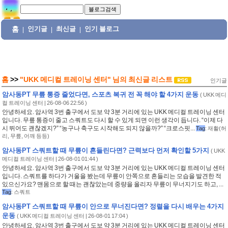
홈
인기글
최신글
인기 블로그
|
|
|
홈
>>
"UKK 메디컬 트레이닝 센터"
님의
최신글 리스트
인기글
암사동PT 무릎 통증 줄었다면, 스포츠 복귀 전 꼭 해야 할 4가지 운동
(
UKK 메디
컬 트레이닝 센터
| 26-08-06 22:56 )
안녕하세요. 암사역 3번 출구에서 도보 약 3분 거리에 있는 UKK 메디컬 트레이닝 센터
입니다. 무릎 통증이 줄고 스쿼트도 다시 할 수 있게 되면 이런 생각이 듭니다. “이제 다
시 뛰어도 괜찮겠지?” “농구나 축구도 시작해도 되지 않을까?” “크로스핏...
Tag
:
재활(허
리
,
무릎
,
어깨 등등)
암사동PT 스쿼트할 때 무릎이 흔들린다면? 근력보다 먼저 확인할 5가지
(
UKK
메디컬 트레이닝 센터
| 26-08-01 01:44 )
안녕하세요. 암사역 3번 출구에서 도보 약 3분 거리에 있는 UKK 메디컬 트레이닝 센터
입니다. 스쿼트를 하다가 거울을 봤는데 무릎이 안쪽으로 흔들리는 모습을 발견한 적
있으신가요? 맨몸으로 할 때는 괜찮았는데 중량을 올리자 무릎이 무너지기도 하고, ...
Tag
:
스쿼트
암사동PT 스쿼트할 때 무릎이 안으로 무너진다면? 정렬을 다시 배우는 4가지
운동
(
UKK 메디컬 트레이닝 센터
| 26-08-01 17:04 )
안녕하세요. 암사역 3번 출구에서 도보 약 3분 거리에 있는 UKK 메디컬 트레이닝 센터