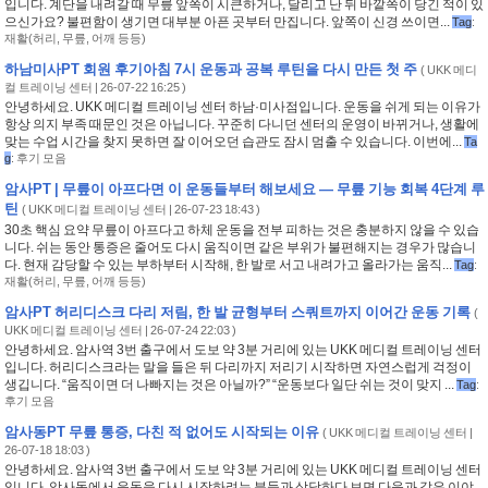
입니다. 계단을 내려갈 때 무릎 앞쪽이 시큰하거나, 달리고 난 뒤 바깥쪽이 당긴 적이 있
으신가요? 불편함이 생기면 대부분 아픈 곳부터 만집니다. 앞쪽이 신경 쓰이면...
Tag
:
재활(허리
,
무릎
,
어깨 등등)
하남미사PT 회원 후기아침 7시 운동과 공복 루틴을 다시 만든 첫 주
(
UKK 메디
컬 트레이닝 센터
| 26-07-22 16:25 )
안녕하세요. UKK 메디컬 트레이닝 센터 하남·미사점입니다. 운동을 쉬게 되는 이유가
항상 의지 부족 때문인 것은 아닙니다. 꾸준히 다니던 센터의 운영이 바뀌거나, 생활에
맞는 수업 시간을 찾지 못하면 잘 이어오던 습관도 잠시 멈출 수 있습니다. 이번에...
Ta
g
:
후기 모음
암사PT | 무릎이 아프다면 이 운동들부터 해보세요 — 무릎 기능 회복 4단계 루
틴
(
UKK 메디컬 트레이닝 센터
| 26-07-23 18:43 )
30초 핵심 요약 무릎이 아프다고 하체 운동을 전부 피하는 것은 충분하지 않을 수 있습
니다. 쉬는 동안 통증은 줄어도 다시 움직이면 같은 부위가 불편해지는 경우가 많습니
다. 현재 감당할 수 있는 부하부터 시작해, 한 발로 서고 내려가고 올라가는 움직...
Tag
:
재활(허리
,
무릎
,
어깨 등등)
암사PT 허리디스크 다리 저림, 한 발 균형부터 스쿼트까지 이어간 운동 기록
(
UKK 메디컬 트레이닝 센터
| 26-07-24 22:03 )
안녕하세요. 암사역 3번 출구에서 도보 약 3분 거리에 있는 UKK 메디컬 트레이닝 센터
입니다. 허리디스크라는 말을 들은 뒤 다리까지 저리기 시작하면 자연스럽게 걱정이
생깁니다. “움직이면 더 나빠지는 것은 아닐까?” “운동보다 일단 쉬는 것이 맞지 ...
Tag
:
후기 모음
암사동PT 무릎 통증, 다친 적 없어도 시작되는 이유
(
UKK 메디컬 트레이닝 센터
|
26-07-18 18:03 )
안녕하세요. 암사역 3번 출구에서 도보 약 3분 거리에 있는 UKK 메디컬 트레이닝 센터
입니다. 암사동에서 운동을 다시 시작하려는 분들과 상담하다 보면 다음과 같은 이야