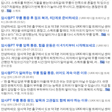
입니다. 스쿼트를 하면서 거울을 봤는데 내려갈 때 무릎이 안쪽으로 흔들린 적 있으신
가요? 처음에는 괜찮다가 반복 횟수가 늘어나면 무너지고, 맨몸에서는 괜찮은데 중
량...
Tag
:
스쿼트
암사동PT 무릎 통증 후 점프 복귀, 4단계로 준비하세요
(
UKK 메디컬 트레이닝 센
터
| 26-08-05 15:52 )
안녕하세요. 암사역 3번 출구에서 도보 약 3분 거리에 있는 UKK 메디컬 트레이닝 센터
입니다. 계단을 내려갈 때도 괜찮고, 스쿼트를 할 때도 거의 아프지 않아서 “이제 다 나
았나 보다.” 라고 생각했는데, 막상 달리거나 점프를 다시 시작하자 무릎 앞쪽...
Tag
:
재
활(허리
,
무릎
,
어깨 등등)
암사동PT 무릎 앞쪽 통증, 힘줄 운동은 이 4가지부터 시작해보세요
(
UKK 메디
컬 트레이닝 센터
| 26-07-28 22:11 )
안녕하세요. 암사역 3번 출구에서 도보 약 3분 거리에 있는 UKK 메디컬 트레이닝 센터
입니다. 계단을 내려갈 때 무릎 앞쪽이 찌릿하거나, 의자에서 일어날 때 무릎 아래가 뻐
근했던 적 있으신가요? 오랜 시간 앉아 있다가 일어설 때, 스쿼트를 할 때, 러...
Tag
:
5분
준비운동
암사동PT가 알려주는 무릎 힘줄 통증, 쉬어도 계속 아픈 이유
(
UKK 메디컬 트레
이닝 센터
| 26-07-25 18:49 )
✅ 한 줄 핵심 답변 무릎 힘줄이 아플 때 무조건 쉬는 것은 답이 아닐 수 있습니다. 쉬면
잠깐 편해지지만, 힘줄이 부하를 견디는 능력은 오히려 더 떨어질 수 있습니다. 지금 힘
줄이 감당할 수 있는 만큼의 부하부터 다시 천천히 쌓아가는 것이 회복의 시작입...
Tag
:
재활(허리
,
무릎
,
어깨 등등)
암사PT 무릎 통증 원인, 발목과 고관절도 함께 봐야 하는 이유
(
UKK 메디컬 트레
이닝 센터
| 26-07-21 18:28 )
안녕하세요. 암사역 3번 출구에서 도보 약 3분 거리에 있는 UKK 메디컬 트레이닝 센터