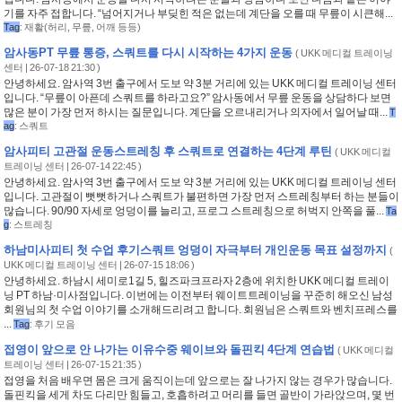
기를 자주 접합니다. “넘어지거나 부딪힌 적은 없는데 계단을 오를 때 무릎이 시큰해...
Tag
:
재활(허리
,
무릎
,
어깨 등등)
암사동PT 무릎 통증, 스쿼트를 다시 시작하는 4가지 운동
(
UKK 메디컬 트레이닝
센터
| 26-07-18 21:30 )
안녕하세요. 암사역 3번 출구에서 도보 약 3분 거리에 있는 UKK 메디컬 트레이닝 센터
입니다. “무릎이 아픈데 스쿼트를 하라고요?” 암사동에서 무릎 운동을 상담하다 보면
많은 분이 가장 먼저 하시는 질문입니다. 계단을 오르내리거나 의자에서 일어날 때...
T
ag
:
스쿼트
암사피티 고관절 운동스트레칭 후 스쿼트로 연결하는 4단계 루틴
(
UKK 메디컬
트레이닝 센터
| 26-07-14 22:45 )
안녕하세요. 암사역 3번 출구에서 도보 약 3분 거리에 있는 UKK 메디컬 트레이닝 센터
입니다. 고관절이 뻣뻣하거나 스쿼트가 불편하면 가장 먼저 스트레칭부터 하는 분들이
많습니다. 90/90 자세로 엉덩이를 늘리고, 프로그 스트레칭으로 허벅지 안쪽을 풀...
Ta
g
:
스트레칭
하남미사피티 첫 수업 후기스쿼트 엉덩이 자극부터 개인운동 목표 설정까지
(
UKK 메디컬 트레이닝 센터
| 26-07-15 18:06 )
안녕하세요. 하남시 세미로1길 5, 힐즈파크프라자 2층에 위치한 UKK 메디컬 트레이
닝 PT 하남·미사점입니다. 이번에는 이전부터 웨이트트레이닝을 꾸준히 해오신 남성
회원님의 첫 수업 이야기를 소개해드리려고 합니다. 회원님은 스쿼트와 벤치프레스를
...
Tag
:
후기 모음
접영이 앞으로 안 나가는 이유수중 웨이브와 돌핀킥 4단계 연습법
(
UKK 메디컬
트레이닝 센터
| 26-07-15 21:35 )
접영을 처음 배우면 몸은 크게 움직이는데 앞으로는 잘 나가지 않는 경우가 많습니다.
돌핀킥을 세게 차도 다리만 힘들고, 호흡하려고 머리를 들면 골반이 가라앉으며, 몇 번