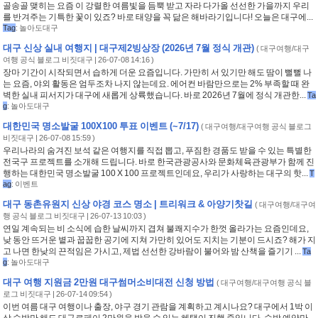
골송골 맺히는 요즘 이 강렬한 여름빛을 듬뿍 받고 자라 다가올 선선한 가을까지 우리
를 반겨주는 기특한 꽃이 있죠? 바로 태양을 꼭 닮은 해바라기입니다! 오늘은 대구에...
Tag
:
놀아도대구
대구 신상 실내 여행지 | 대구제2빙상장 (2026년 7월 정식 개관)
(
대구여행/대구
여행 공식 블로그 비짓대구
| 26-07-08 14:16 )
장마 기간이 시작되면서 습하게 더운 요즘입니다. 가만히 서 있기만 해도 땀이 뻘뻘 나
는 요즘, 야외 활동은 엄두조차 나지 않는데요. 에어컨 바람만으로는 2% 부족할 때 완
벽한 실내 피서지가 대구에 새롭게 상륙했습니다. 바로 2026년 7월에 정식 개관한...
Ta
g
:
놀아도대구
대한민국 명소발굴 100X100 투표 이벤트 (~7/17)
(
대구여행/대구여행 공식 블로그
비짓대구
| 26-07-08 15:59 )
우리나라의 숨겨진 보석 같은 여행지를 직접 뽑고, 푸짐한 경품도 받을 수 있는 특별한
전국구 프로젝트를 소개해 드립니다. 바로 한국관광공사와 문화체육관광부가 함께 진
행하는 대한민국 명소발굴 100 X 100 프로젝트인데요, 우리가 사랑하는 대구의 핫...
T
ag
:
이벤트
대구 동촌유원지 신상 야경 코스 명소 | 트리워크 & 아양기찻길
(
대구여행/대구여
행 공식 블로그 비짓대구
| 26-07-13 10:03 )
연일 계속되는 비 소식에 습한 날씨까지 겹쳐 불쾌지수가 한껏 올라가는 요즘인데요,
낮 동안 뜨거운 볕과 꿉꿉한 공기에 지쳐 가만히 있어도 지치는 기분이 드시죠? 해가 지
고 나면 한낮의 끈적임은 가시고, 제법 선선한 강바람이 불어와 밤 산책을 즐기기 ...
Ta
g
:
놀아도대구
대구 여행 지원금 2만원 대구썸머소비대전 신청 방법
(
대구여행/대구여행 공식 블
로그 비짓대구
| 26-07-14 09:54 )
이번 여름 대구 여행이나 출장, 야구 경기 관람을 계획하고 계시나요? 대구에서 1박 이