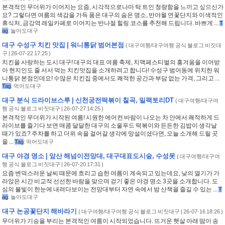
본격적인 무더위가 이어지는 요즘, 시각적으로나마 탁 트인 청량함을 느끼고 싶으신가
요? 그렇다면 여름의 색감을 가득 품은 대구의 숨은 명소, 반야월 연꽃단지와 이색적인
휴식처, 금강역 레일카페로 이어지는 반나절 힐링 코스를 추천해 드립니다. 바쁘게 ...
T
ag
:
놀아도대구
대구 수성구 치킨 맛집 | 워니통닭 범어본점
(
대구여행/대구여행 공식 블로그 비짓대
구
| 26-07-22 17:25 )
치킨을 사랑하는 도시 대구! 대구의 대표 여름 축제, 치맥페스티벌의 흥겨움을 이어받
아 현지인도 줄 서서 먹는 치킨맛집을 소개하려고 합니다! 수성구 범어동에 위치한 워
니통닭 본점인데요! 수많은 치킨집 중에서도 쾌적한 공간과 부담 없는 가격, 그리고 ...
Tag
:
먹어도대구
대구 분식 드라이브스루 | 신천궁전떡볶이 칠곡, 밀팩토리DT
(
대구여행/대구여
행 공식 블로그 비짓대구
| 26-07-27 14:25 )
본격적인 무더위가 시작된 여름! 시원한 에어컨 바람이 나오는 차 안에서 쾌적하게 드
라이브를 즐기다 보면 매콤 달달한 대구의 소울푸드 떡볶이와 든든한 김밥이 생각날
때가 있죠? 주차를 하고 더위 속을 걸어갈 생각에 망설이셨다면, 오늘 소개해 드릴 곳
을 ...
Tag
:
먹어도대구
대구 야경 명소 | 앞산 해넘이전망대, 대구대표도시숲, 수성못
(
대구여행/대구여
행 공식 블로그 비짓대구
| 26-07-20 17:31 )
요즘 변덕스러운 날씨 때문에 흐리고 습한 여름이 계속되고 있는데요, 낮의 열기가 가
라앉은 시간 비교적 선선한 바람을 맞으며 걷기 좋은 야경 명소 3곳을 소개합니다. 도
심의 불빛이 한눈에 내려다보이는 전망대부터 자연 속에서 밤 산책을 즐길 수 있는 ...
T
ag
:
놀아도대구
대구 논공꽃단지 해바라기
(
대구여행/대구여행 공식 블로그 비짓대구
| 26-07-16 18:26 )
무더위가 기승을 부리는 본격적인 여름이 시작되었습니다. 뜨거운 햇살 아래 땀이 송