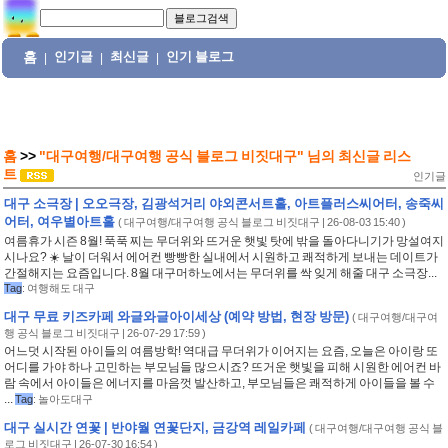
홈
인기글
최신글
인기 블로그
|
|
|
홈
>>
"대구여행/대구여행 공식 블로그 비짓대구"
님의
최신글 리스
트
인기글
대구 소극장 | 오오극장, 김광석거리 야외콘서트홀, 아트플러스씨어터, 송죽씨
어터, 여우별아트홀
(
대구여행/대구여행 공식 블로그 비짓대구
| 26-08-03 15:40 )
여름휴가 시즌 8월! 푹푹 찌는 무더위와 뜨거운 햇빛 탓에 밖을 돌아다니기가 망설여지
시나요? ☀️ 날이 더워서 에어컨 빵빵한 실내에서 시원하고 쾌적하게 보내는 데이트가
간절해지는 요즘입니다. 8월 대구머하노에서는 무더위를 싹 잊게 해줄 대구 소극장...
Tag
:
여행해도 대구
대구 무료 키즈카페 와글와글아이세상 (예약 방법, 현장 방문)
(
대구여행/대구여
행 공식 블로그 비짓대구
| 26-07-29 17:59 )
어느덧 시작된 아이들의 여름방학! 역대급 무더위가 이어지는 요즘, 오늘은 아이랑 또
어디를 가야 하나 고민하는 부모님들 많으시죠? 뜨거운 햇빛을 피해 시원한 에어컨 바
람 속에서 아이들은 에너지를 마음껏 발산하고, 부모님들은 쾌적하게 아이들을 볼 수
...
Tag
:
놀아도대구
대구 실시간 연꽃 | 반야월 연꽃단지, 금강역 레일카페
(
대구여행/대구여행 공식 블
로그 비짓대구
| 26-07-30 16:54 )