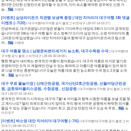
상 숙박만 해도 대구로페이 2만원을 받을 수 있는 혜택이 진행 중입니다. 숙박 예약만
한다면 간단한 신청만으로 참여할 수 있으며, 이미 숙소를 예약한 경우에도 신청 가
능...
Tag
:
이벤트
[이벤트] 삼성라이온즈 직관템 보냉백 증정 | 대만 치어리더 대구여행 3화 댓글
이벤트 (~7/20)
(
대구여행/대구여행 공식 블로그 비짓대구
| 26-07-14 10:17 )
안녕하세요, 대구관광입니다! 많은 분들이 기다려주신 대망의 3화가 드디어 공개되었
습니다! 이번 3화는 대구 여행 필수 코스 정복기! 드디어 삼성 여신, 소영 치어리더의 홈
그라운드에 입성했습니다. 대만 치어리더들과 함께 대구 삼성라이온즈파크 팀스토
어...
Tag
:
이벤트
대구 여름꽃 명소 | 남평문씨본리세거지 능소화, 대구수목원 수국
(
대구여행/대
구여행 공식 블로그 비짓대구
| 26-06-30 18:06 )
쨍한 햇살이 내리쬐는 본격적인 여름이 찾아왔습니다. 대구의 여름은 뜨거운 열기로
유명하지만 오직 이 계절에만 만날 수 있는 화려하고 아름다운 여름꽃들이 있어 밖으
로 나설 이유는 충분하답니다! 오늘은 여름 대표 꽃인 능소화와 수국 명소 2곳을 소개
해 ...
Tag
:
놀아도대구
대구 무료 물놀이장 | 신매근린공원, 국가산단2호근린공원, 선돌마당근린공
원, 금호워터폴리스공원, 수창공원 , 신암공원
(
대구여행/대구여행 공식 블로그 비짓
대구
| 26-07-01 18:43 )
본격적인 무더위가 시작되는 대구의 7월! ☀️ 아이들과 함께 시원한 여름을 보낼 곳을 찾
고 계시나요? 멀리 외곽으로 떠나지 않아도 우리 동네 가까운 공원에서 짜릿한 피서를
즐길 수 있는 곳들이 있습니다. 가성비 최고, 접근성 만점인 대구 도심 속 무료...
Tag
:
놀
아도대구
[이벤트] 박소영 대만 치어리더 대구여행 (~7/6)
(
대구여행/대구여행 공식 블로그 비
짓대구
| 26-06-23 17:57 )