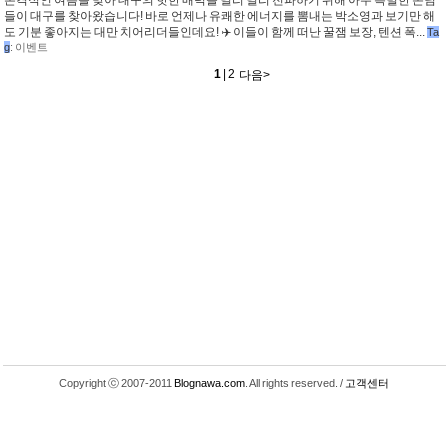
본격적인 여름을 맞아 대구의 핫한 매력을 널리 널리 전파하기 위해 아주 특별한 손님
들이 대구를 찾아왔습니다! 바로 언제나 유쾌한 에너지를 뽐내는 박소영과 보기만 해
도 기분 좋아지는 대만 치어리더들인데요! ✈️ 이들이 함께 떠난 꿀잼 보장, 텐션 폭...
Ta
g
:
이벤트
1
|
2
<이전
다음
>
Copyright ⓒ 2007-2011
Blognawa.com
. All rights reserved. /
고객센터