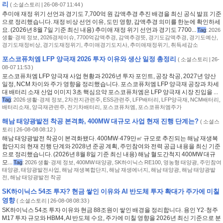
리
(
소셜스토리
| 26-08-07 11:44 )
추미애 재정 위기 선언과 경기도 7,700억 원 감액추경 추진 배경을 최신 공식 발표 기준
으로 정리했습니다. 재정 비상 선언 이유, 도민 영향, 감액추경 의미를 한눈에 확인하세
요. (2026년 8월 7일 기준 최신 내용) 추미애 재정 위기 선언과 경기도 7700...
Tag
:
2026
생활·경제 정보
,
2026경제이슈
,
7700억감액추경
,
감액추경뜻
,
경기도감액추경
,
경기도예산
,
경기도재정비상
,
경기도재정위기
,
추미애경기도지사
,
추미애재정위기
,
취득세감소
포스코퓨처엠 LFP 양극재 2026 투자 이유와 생산 일정 총정리
(
소셜스토리
| 26-
08-07 11:53 )
포스코퓨처엠 LFP 양극재 사업 현황과 2026년 투자 포인트, 공장 착공, 2027년 양산
일정, NCM 차이와 주가 영향을 정리했습니다. 포스코퓨처엠 LFP 양극재 공장과 차세
대 배터리 소재 산업 이미지 3초 핵심요약 포스코퓨처엠은 LFP 양극재 시장 진입을 ...
Tag
:
2026 생활·경제 정보
,
2차전지관련주
,
ESS관련주
,
LFP배터리
,
LFP양극재
,
NCM배터리
,
배터리소재
,
양극재관련주
,
전기차배터리
,
포스코퓨처엠
,
포스코퓨처엠주가
해남 태양광발전 착공 본격화, 400MW 대규모 사업 현재 진행 단계는?
(
소셜스
토리
| 26-08-08 08:12 )
해남 태양광발전 착공이 본격화됐다. 400MW·479만㎡ 규모로 추진되는 해남 재생복
합단지의 현재 진행 단계와 2028년 준공 계획, 주민참여와 전력 공급 내용을 최신 기준
으로 정리했습니다. (2026년 8월 8일 기준 최신 내용) 해남 혈도간척지 400MW 대규
모...
Tag
:
2026 생활·경제 정보
,
400MW 태양광
,
SK하이닉스 RE100
,
영농형 태양광
,
주민참여
태양광
,
태양광발전사업
,
해남 재생복합단지
,
해남 재생에너지
,
해남 태양광
,
해남 태양광발
전
,
해남 태양광발전 착공
SK하이닉스 54조 투자? 현금 쌓인 이유와 AI 반도체 투자 확대가 주가에 미칠
영향
(
소셜스토리
| 26-08-08 08:33 )
SK하이닉스 54조 투자 이유와 현금 88조원이 쌓인 배경을 정리합니다. 용인 Y2·청주
M17 투자 규모와 HBM4, AI 반도체 수요, 주가에 미칠 영향을 2026년 최신 기준으로 분