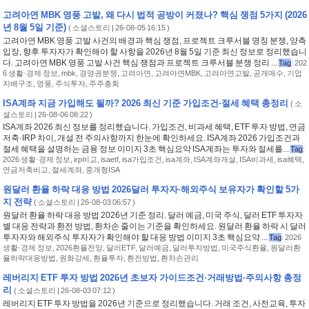
고려아연 MBK 영풍 고발, 왜 다시 법적 공방이 커졌나? 핵심 쟁점 5가지 (2026
년 8월 5일 기준)
(
소셜스토리
| 26-08-05 16:15 )
고려아연 MBK 영풍 고발 사건의 배경과 핵심 쟁점, 프로젝트 크루서블 명칭 분쟁, 양측
입장, 향후 투자자가 확인해야 할 사항을 2026년 8월 5일 기준 최신 정보로 정리했습니
다. 고려아연 MBK 영풍 고발 사건 핵심 쟁점과 프로젝트 크루서블 분쟁 정리 ...
Tag
:
202
6 생활·경제 정보
,
mbk
,
경영권분쟁
,
고려아연
,
고려아연MBK
,
고려아연고발
,
공개매수
,
기업
지배구조
,
영풍
,
주식투자
,
주주총회
ISA계좌 지금 가입해도 될까? 2026 최신 기준 가입조건·절세 혜택 총정리
(
소
셜스토리
| 26-08-06 08:22 )
ISA계좌 2026 최신 정보를 정리했습니다. 가입조건, 비과세 혜택, ETF 투자 방법, 연금
저축·IRP 차이, 개설 전 주의사항까지 한눈에 확인하세요. ISA계좌 2026 가입조건과
절세 혜택을 설명하는 금융 정보 이미지 3초 핵심요약 ISA계좌는 투자와 절세를...
Tag
:
2026 생활·경제 정보
,
irp비교
,
isaetf
,
isa가입조건
,
isa계좌
,
ISA계좌개설
,
ISA비과세
,
isa혜택
,
연금저축비교
,
절세계좌
,
중개형ISA
원달러 환율 하락 대응 방법 2026달러 투자자·해외주식 보유자가 확인할 5가
지 전략
(
소셜스토리
| 26-08-03 06:57 )
원달러 환율 하락 대응 방법 2026년 기준 정리. 달러 예금, 미국 주식, 달러 ETF 투자자
별 대응 전략과 환전 방법, 환차손 줄이는 기준을 확인하세요. 원달러 환율 하락 시 달러
투자자와 해외주식 투자자가 확인해야 할 대응 방법 이미지 3초 핵심요약 ...
Tag
:
2026
생활·경제 정보
,
2026환율전망
,
달러ETF
,
달러예금
,
달러투자방법
,
미국주식환율
,
원달러환
율하락대응방법
,
원화강세
,
환율투자
,
환전방법
,
환차손관리
레버리지 ETF 투자 방법 2026년 초보자 가이드조건·거래방법·주의사항 총정
리
(
소셜스토리
| 26-08-03 07:12 )
레버리지 ETF 투자 방법을 2026년 기준으로 정리했습니다. 거래 조건, 사전교육, 투자