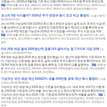
석했습니다. (2026년 8월 8일 기준 최신 내용) SK하이닉스 54조원 투자와 AI 반도체...
Tag
:
2026 생활·경제 정보
,
ai메모리
,
AI반도체
,
HBM4
,
HBM관련주
,
SK하이닉스
,
SK하이닉스
54조투자
,
sk하이닉스주가
,
SK하이닉스투자
,
SK하이닉스현금
,
용인반도체클러스터
코스피 9천 다시올까? 2026년 주가 전망과 증시 조건 비교 총정리
(
소셜스토리
|
26-08-05 07:03 )
코스피 9천 가능성에 대한 2026년 최신 증시 전망과 상장사 실적 조건, 외국인 수급 변
수를 상세히 비교 분석합니다. 성공적인 대응전략과 필수 체크리스트를 확인해 보세
요. 코스피 9천 재도달 가능성과 2026년 주가 전망을 나타내는 주식 시장 상승 차트 ...
Tag
:
2026 생활·경제 정보
,
2026증시전망
,
외국인수급
,
주식투자전략
,
증시체크리스트
,
코리
아디스카운트
,
코스피9천다시올까
,
코스피목표주가
,
코스피상승조건
,
코스피전망
,
한국은행
금리
ISA 개편 세금 절세 2026생산적 금융 ISA 달라지는 점 7가지와 가입 전략
(
소
셜스토리
| 26-08-05 07:34 )
ISA 개편 세금 절세 2026 최신 정보를 정리했습니다. 생산적 금융 ISA와 기존 ISA의 차
이, 가입 대상, 신청 방법, 절세 효과, 실제 사례와 주의사항까지 한눈에 확인하세요. 20
26 ISA 개편과 생산적 금융 ISA의 절세 혜택 및 기존 ISA 비교를 설명하는...
Tag
:
2026 생
활·경제 정보
,
isa가입조건
,
ISA개편
,
ISA개편2026
,
ISA세금절세
,
isa신청방법
,
국민성장형IS
A
,
생산적금융ISA
,
재테크
,
절세계좌
,
청년형isa
가상자산 코인 세금 계산 202622% 세율·250만원 공제·계산 예시 총정리
(
소셜
스토리
| 26-08-05 08:05 )
가상자산 코인 세금 계산 2026 최신 기준을 정리했습니다. 과세 유예, 2027년 시행 예
정, 250만원 기본공제, 22% 세율, 계산 예시와 신고 준비사항까지 한눈에 확인하세요.
가상자산 코인 세금 계산 2026 기준, 기본공제 250만원과 22% 세율을 설명하...
Tag
:
2
026 생활·경제 정보
,
가상자산과세
,
가상자산세금
,
가상자산코인세금계산
,
국세청가상자산
,
비트코인세금
,
암호화폐세금
,
코인세금2026
,
코인세금계산방법
,
코인세금신고
,
코인양도소
득세