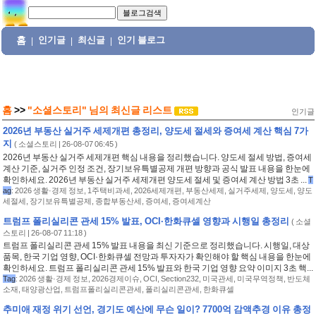
홈
인기글
최신글
인기 블로그
|
|
|
홈
>>
"소셜스토리"
님의
최신글 리스트
인기글
2026년 부동산 실거주 세제개편 총정리, 양도세 절세와 증여세 계산 핵심 7가
지
(
소셜스토리
| 26-08-07 06:45 )
2026년 부동산 실거주 세제개편 핵심 내용을 정리했습니다. 양도세 절세 방법, 증여세
계산 기준, 실거주 인정 조건, 장기보유특별공제 개편 방향과 공식 발표 내용을 한눈에
확인하세요. 2026년 부동산 실거주 세제개편 양도세 절세 및 증여세 계산 방법 3초 ...
T
ag
:
2026 생활·경제 정보
,
1주택비과세
,
2026세제개편
,
부동산세제
,
실거주세제
,
양도세
,
양도
세절세
,
장기보유특별공제
,
종합부동산세
,
증여세
,
증여세계산
트럼프 폴리실리콘 관세 15% 발표, OCI·한화큐셀 영향과 시행일 총정리
(
소셜
스토리
| 26-08-07 11:18 )
트럼프 폴리실리콘 관세 15% 발표 내용을 최신 기준으로 정리했습니다. 시행일, 대상
품목, 한국 기업 영향, OCI·한화큐셀 전망과 투자자가 확인해야 할 핵심 내용을 한눈에
확인하세요. 트럼프 폴리실리콘 관세 15% 발표와 한국 기업 영향 요약 이미지 3초 핵...
Tag
:
2026 생활·경제 정보
,
2026경제이슈
,
OCI
,
Section232
,
미국관세
,
미국무역정책
,
반도체
소재
,
태양광산업
,
트럼프폴리실리콘관세
,
폴리실리콘관세
,
한화큐셀
추미애 재정 위기 선언, 경기도 예산에 무슨 일이? 7700억 감액추경 이유 총정