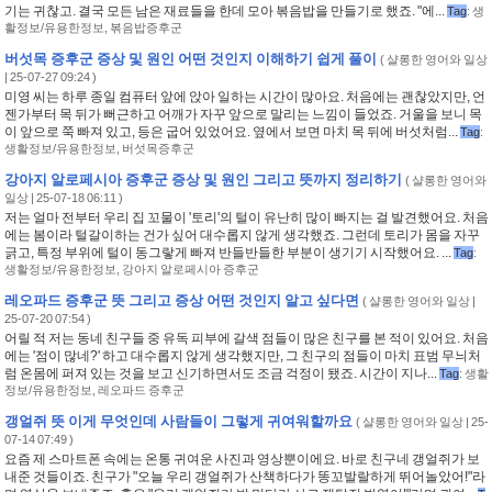
기는 귀찮고. 결국 모든 남은 재료들을 한데 모아 볶음밥을 만들기로 했죠. "에...
Tag
:
생
활정보/유용한정보
,
볶음밥증후군
버섯목 증후군 증상 및 원인 어떤 것인지 이해하기 쉽게 풀이
(
샬롱한 영어와 일상
| 25-07-27 09:24 )
미영 씨는 하루 종일 컴퓨터 앞에 앉아 일하는 시간이 많아요. 처음에는 괜찮았지만, 언
젠가부터 목 뒤가 뻐근하고 어깨가 자꾸 앞으로 말리는 느낌이 들었죠. 거울을 보니 목
이 앞으로 쭉 빠져 있고, 등은 굽어 있었어요. 옆에서 보면 마치 목 뒤에 버섯처럼...
Tag
:
생활정보/유용한정보
,
버섯목증후군
강아지 알로페시아 증후군 증상 및 원인 그리고 뜻까지 정리하기
(
샬롱한 영어와
일상
| 25-07-18 06:11 )
저는 얼마 전부터 우리 집 꼬물이 '토리'의 털이 유난히 많이 빠지는 걸 발견했어요. 처음
에는 봄이라 털갈이하는 건가 싶어 대수롭지 않게 생각했죠. 그런데 토리가 몸을 자꾸
긁고, 특정 부위에 털이 동그랗게 빠져 반들반들한 부분이 생기기 시작했어요. ...
Tag
:
생활정보/유용한정보
,
강아지 알로페시아 증후군
레오파드 증후군 뜻 그리고 증상 어떤 것인지 알고 싶다면
(
샬롱한 영어와 일상
|
25-07-20 07:54 )
어릴 적 저는 동네 친구들 중 유독 피부에 갈색 점들이 많은 친구를 본 적이 있어요. 처음
에는 '점이 많네?' 하고 대수롭지 않게 생각했지만, 그 친구의 점들이 마치 표범 무늬처
럼 온몸에 퍼져 있는 것을 보고 신기하면서도 조금 걱정이 됐죠. 시간이 지나...
Tag
:
생활
정보/유용한정보
,
레오파드 증후군
갱얼쥐 뜻 이게 무엇인데 사람들이 그렇게 귀여워할까요
(
샬롱한 영어와 일상
| 25-
07-14 07:49 )
요즘 제 스마트폰 속에는 온통 귀여운 사진과 영상뿐이에요. 바로 친구네 갱얼쥐가 보
내준 것들이죠. 친구가 "오늘 우리 갱얼쥐가 산책하다가 똥꼬발랄하게 뛰어놀았어!"라