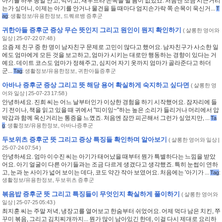
아기를 하루 종일 안고, 먹이고, 재우느라 손목을 쉴 틈이 없었죠. 처음엔 조금 시큰거리
는가 싶더니, 이제는 아기를 안거나 물건을 들 때마다 엄지손가락 쪽 손목이 욱신거...
T
ag
:
생활정보/유용한정보
,
드퀘르뱅 증후군
귀한아들 증후군 증상 무슨 뜻인지 그리고 원인이 뭔지 확인하기
(
샬롱한 영어와
일상
| 25-07-22 07:48 )
요즘 제 친구 중 한 명이 남자친구 문제로 고민이 많다고 했어요. 남자친구가 사소한 일
에도 엄마에게 모든 것을 보고하고, 엄마가 시키는 대로만 행동하는 경향이 있다는 거
예요. 데이트 코스도 엄마가 정해주고, 심지어 자기 옷까지 엄마가 골라준다고 하더
군...
Tag
:
생활정보/유용한정보
,
귀한아들증후군
아바나 증후군 증상 그리고 뜻 해당 용어 확실하게 숙지하고 싶다면
(
샬롱한 영
어와 일상
| 25-07-23 17:58 )
안녕하세요. 진희 씨는 어느 날부터인가 이상한 경험을 하기 시작했어요. 잠자리에 들
기 전이나, 책을 읽고 있을 때 귀에서 "띠이잉~"하는 높은 소리가 들리거나 머리에서 압
박감과 함께 욱신거리는 통증을 느꼈죠. 처음엔 잠깐 피곤해서 그런가 싶었지만, ...
Ta
g
:
생활정보/유용한정보
,
아바나증후군
두보위츠 증후군 뜻 그리고 증상 특징들 확인하며 알아보기
(
샬롱한 영어와 일상
|
25-07-24 07:54 )
안녕하세요. 엄마 이수진 씨는 아기가 태어났을 때부터 뭔가 특별하다는 느낌을 받았
어요. 아기 얼굴이 다른 아기들과는 조금 다르게 생겼다고 생각했죠. 특히 눈썹이 연하
고, 눈과 눈 사이가 넓어 보이는 데다, 코도 약간 작아 보였어요. 처음에는 '아기가 ...
Tag
:
생활정보/유용한정보
,
두보위츠 증후군
볶음밥 증후군 뜻 그리고 특징들이 무엇인지 확실하게 풀이하기
(
샬롱한 영어와
일상
| 25-07-25 05:43 )
최지훈 씨는 주말 저녁, 냉장고를 열어보고 한숨부터 쉬었어요. 어제 먹다 남은 치킨, 쭈
꾸미 볶음, 그리고 김치찌개까지... 뭔가 많이 남아있긴 한데, 이걸 다시 제대로 요리하