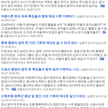
려는데, 갑자기 소나기가 쏟아지는 거예요. 불도 꺼지고, 텐트는 무너질 것 같고, 음식
은 다 젖어 버렸죠. 친구 한 명이 "와, 이거 완전 정글의 법칙이 따로 없네! 살아남...
Tag
:
생활정보/유용한정보
,
정글의 법칙
빅뱅이론 뜻과 유래 특징들과 함께 해당 이론 이해하기
(
샬롱한 영어와 일상
| 25-
08-08 07:45 )
안녕하세요. 어릴 적 밤하늘의 수많은 별들을 보며 "저 별들은 어떻게 생겨났을까?" 하
고 궁금해했던 적이 있어요. 저 멀리 우주에는 은하들이 엄청나게 많고, 별들도 셀 수 없
이 많다고 하는데, 이 모든 게 처음부터 있었던 걸까? 아니면 누군가 만들었을까?...
Ta
g
:
생활정보/유용한정보
,
빅뱅이론 뜻
행복 총량의 법칙 뜻 이번 기회에 제대로 알 수 있게 정리
(
샬롱한 영어와 일상
| 25-
07-30 08:31 )
미영 씨는 최근 승진도 하고, 꿈에 그리던 새 차도 뽑았어요. 정말 인생 최고로 행복한
순간이었죠. 그런데 기쁨도 잠시, 며칠 뒤 아끼던 반려견이 갑자기 아프기 시작했고, 믿
었던 친구와도 크게 다투게 되었어요. "아니, 어떻게 좋은 일만 생길 수가 있지?...
Tag
:
생활정보/유용한정보
,
행복 총량의 법칙
인생의 총량의 법칙 뜻 특징들과 함께 쉽게 이해하는 시간
(
샬롱한 영어와 일상
|
25-07-29 08:45 )
직장인 김대리님은 아침부터 되는 일이 없었어요. 출근길에는 지갑을 놓고 와서 다시
집에 다녀와야 했고, 회사에 도착하니 중요한 서류가 사라져서 한바탕 소동이 벌어졌
죠. 점심시간에는 좋아하는 메뉴가 품절되고, 오후에는 상사에게 잔소리까지 들었어
요. "아...
Tag
:
생활정보/유용한정보
,
인생 총량의 법칙
드퀘르뱅 증후군 증상 및 원인 이번 기회에 제대로 알고가세요
(
샬롱한 영어와 일
상
| 25-07-28 11:03 )
초보 엄마 박지영 씨는 요즘 행복하면서도 한편으로는 너무 힘들었어요. 사랑스러운