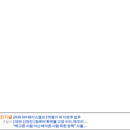
인기글
2026 GH 베이스캠프 2차평가 외 이번주 업무
[ 대전 신탄진 ] 컴퓨터 화면불 고장 수리, 메모리 판매 사기인가?
X 닫기
“배고픈 사람 아닌 배아픈 사람 위한 정책” 서울부동산토론회서 나온 말