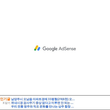
인기글
남양주시 오남읍 아파트경매 33평형(2억8천) 오남체육공원인근 오남아이파크 9층 유찰1회 남양주오남아이파크아파트 부동산경매 매매
위내시경 검사주기 증상 없다고 미루면 안 되는 이유
X 닫기
우리 전통 명주와 직조 문화를 만나는 상주 함창 명주 박물관