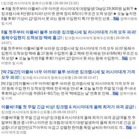
(
킹크랩 러시아대게 동해수산유통
| 26-08-04 13:18 )
★ 8월 첫주부터 아뿔싸! 너무 아까운 러시아대게 대량발생! 1kg당 29,900원 실화?! ★
킹크랩시세 4만원대 타파! 선어 뜻 완벽 정리 8/5(수) 무조건 도착 보장! ★ 오늘 놓치면
8월 후회! 가성비 갑! 없어서 못 파는 동해 수입현지 특가! 한국인 선호...
Tag
:
깜짝이벤트
및 시세
8월 첫주부터 아뿔싸! 블루 브라운 킹크랩시세 및 러시아대게 가격 모두 파괴!
동해수입현지 도착보장 택배 출고!
(
킹크랩 러시아대게 동해수산유통
| 26-08-05
14:07 )
8월 첫주부터 아뿔싸! 블루 브라운 킹크랩시세 및 러시아대게 가격 모두 파괴! 동해수
입현지 도착보장 택배 출고! 동해 수입현지 출고 택배 전국 배송 안내! 8/6(목) 무조건 도
착 보장! ★ 오늘 놓치면 8월 후회! 가성비 갑! 없어서 못 파는 동해 수입현지...
Tag
:
깜짝
이벤트 및 시세
[딱 2일간!] 아뿔싸 너무 아까워! 블루·브라운 킹크랩시세 및 러시아대게 가격
모두 파괴!
(
킹크랩 러시아대게 동해수산유통
| 26-08-06 10:47 )
[딱 2일간!] 아뿔싸 너무 아까워! 블루·브라운 킹크랩시세 및 러시아대게 가격 모두 파
괴! 동해 수입 현지 도착보장 택배 전국 배송 안내! ★ 오늘 놓치면 주말 및 다음 주 내내
후회하십니다! 다음 주(8/14~8/17)는 전국 '택배없는 날' 연휴로 인해...
Tag
:
깜짝이벤트
및 시세
아뿔싸! 8월 첫 주말 긴급 비상! 킹크랩 & 러시아대게 올해 최저가 파격 공급!
(
킹크랩 러시아대게 동해수산유통
| 26-08-06 15:07 )
아뿔싸! 8월 첫 주말 긴급 비상! 킹크랩 & 러시아대게 올해 최저가 파격 공급! 8월 첫 주
말부터 통관 중 너무나 아까운 킹크랩과 대게가 대량 발생하여 올해 최저가로 긴급 공
급합니다! 잠깐만요?! 아무리 뜨겁고 강렬한 한여름 폭염 날씨라 하더라도 걱...
Tag
:
러
시아 대게 킹크랩