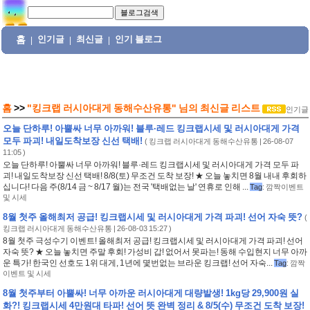
홈
인기글
최신글
인기 블로그
|
|
|
홈
>>
"킹크랩 러시아대게 동해수산유통"
님의
최신글 리스트
인기글
오늘 단하루! 아뿔싸 너무 아까워! 블루·레드 킹크랩시세 및 러시아대게 가격
모두 파괴! 내일도착보장 신선 택배!
(
킹크랩 러시아대게 동해수산유통
| 26-08-07
11:05 )
오늘 단하루! 아뿔싸 너무 아까워! 블루·레드 킹크랩시세 및 러시아대게 가격 모두 파
괴! 내일도착보장 신선 택배! 8/8(토) 무조건 도착 보장! ★ 오늘 놓치면 8월 내내 후회하
십니다! 다음 주(8/14 금 ~ 8/17 월)는 전국 '택배없는 날' 연휴로 인해 ...
Tag
:
깜짝이벤트
및 시세
8월 첫주 올해최저 공급! 킹크랩시세 및 러시아대게 가격 파괴! 선어 자숙 뜻?
(
킹크랩 러시아대게 동해수산유통
| 26-08-03 15:27 )
8월 첫주 극성수기 이벤트! 올해최저 공급! 킹크랩시세 및 러시아대게 가격 파괴! 선어
자숙 뜻? ★ 오늘 놓치면 주말 후회! 가성비 갑! 없어서 못파는! 동해 수입현지 너무 아까
운 특가! 한국인 선호도 1위 대게, 1년에 몇번없는 브라운 킹크랩! 선어 자숙...
Tag
:
깜짝
이벤트 및 시세
8월 첫주부터 아뿔싸! 너무 아까운 러시아대게 대량발생! 1kg당 29,900원 실
화?! 킹크랩시세 4만원대 타파! 선어 뜻 완벽 정리 & 8/5(수) 무조건 도착 보장!