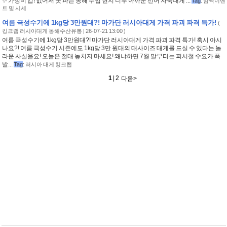
✨ 가성비 갑! 없어서 못 파는 동해 수입 현지 너무 아까운 선어 자숙대게 ...
Tag
:
깜짝이벤
트 및 시세
여름 극성수기에 1kg당 3만원대?! 마가단 러시아대게 가격 파괴 파격 특가!
(
킹크랩 러시아대게 동해수산유통
| 26-07-21 13:00 )
여름 극성수기에 1kg당 3만원대?! 마가단 러시아대게 가격 파괴 파격 특가! 혹시 아시
나요?! 여름 극성수기 시즌에도 1kg당 3만 원대의 대사이즈 대게를 드실 수 있다는 놀
라운 사실을요! 오늘은 절대 놓치지 마세요! 왜냐하면 7월 말부터는 피서철 수요가 폭
발...
Tag
:
러시아 대게 킹크랩
1
|
2
<이전
다음
>