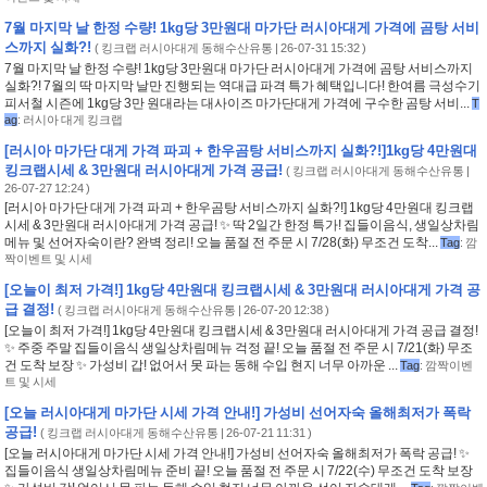
7월 마지막 날 한정 수량! 1kg당 3만원대 마가단 러시아대게 가격에 곰탕 서비
스까지 실화?!
(
킹크랩 러시아대게 동해수산유통
| 26-07-31 15:32 )
7월 마지막 날 한정 수량! 1kg당 3만원대 마가단 러시아대게 가격에 곰탕 서비스까지
실화?! 7월의 딱 마지막 날만 진행되는 역대급 파격 특가 혜택입니다! 한여름 극성수기
피서철 시즌에 1kg당 3만 원대라는 대사이즈 마가단대게 가격에 구수한 곰탕 서비...
T
ag
:
러시아 대게 킹크랩
[러시아 마가단 대게 가격 파괴 + 한우곰탕 서비스까지 실화?!]1kg당 4만원대
킹크랩시세 & 3만원대 러시아대게 가격 공급!
(
킹크랩 러시아대게 동해수산유통
|
26-07-27 12:24 )
[러시아 마가단 대게 가격 파괴 + 한우곰탕 서비스까지 실화?!] 1kg당 4만원대 킹크랩
시세 & 3만원대 러시아대게 가격 공급! ✨ 딱 2일간 한정 특가! 집들이음식, 생일상차림
메뉴 및 선어자숙이란? 완벽 정리! 오늘 품절 전 주문 시 7/28(화) 무조건 도착...
Tag
:
깜
짝이벤트 및 시세
[오늘이 최저 가격!] 1kg당 4만원대 킹크랩시세 & 3만원대 러시아대게 가격 공
급 결정!
(
킹크랩 러시아대게 동해수산유통
| 26-07-20 12:38 )
[오늘이 최저 가격!] 1kg당 4만원대 킹크랩시세 & 3만원대 러시아대게 가격 공급 결정!
✨ 주중 주말 집들이음식 생일상차림메뉴 걱정 끝! 오늘 품절 전 주문 시 7/21(화) 무조
건 도착 보장 ✨ 가성비 갑! 없어서 못 파는 동해 수입 현지 너무 아까운 ...
Tag
:
깜짝이벤
트 및 시세
[오늘 러시아대게 마가단 시세 가격 안내!] 가성비 선어자숙 올해최저가 폭락
공급!
(
킹크랩 러시아대게 동해수산유통
| 26-07-21 11:31 )
[오늘 러시아대게 마가단 시세 가격 안내!] 가성비 선어자숙 올해최저가 폭락 공급! ✨
집들이음식 생일상차림메뉴 준비 끝! 오늘 품절 전 주문 시 7/22(수) 무조건 도착 보장