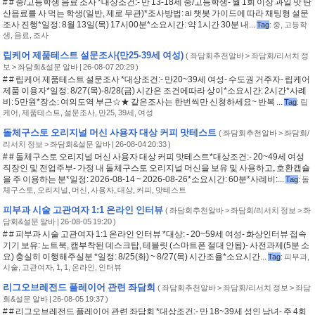
# # 중/고등학생 음료 조사 *대상조건:- 만 13-18세 중/고등학생- 월 1회 이상 과일 맛 탄
산음료를 사 먹는 학생(일반, 제로 무관)*조사방법: ai 챗봇 가이드에 따라 채팅형 설문
조사 진행*일정: 8월 13일(목) 17시00분*소요시간: 약 1시간 30분 내...
Tag
:
중
,
고등학
생
,
음료
,
조사
립케어 제품테스트 설문조사(만25-39세 여성)
(
좌담회추천알바 > 좌담회/리서치 정
보 > 좌담회&설문 알바
| 26-08-07 20:29 )
# # 립케어 제품테스트 설문조사 *대상조건:- 만20~39세 여성- 수도권 거주자- 립케어
제품 이용자*일정: 8/27(목)-8/28(금) 시간은 조건에따라 상이*소요시간: 2시간*사례
비: 5만원*장소: 여의도역 부근☆★ 같은조사는 한번씩만 신청하세요~ 반복 ...
Tag
:
립
케어
,
제품테스트
,
설문조사
,
만25
,
39세
,
여성
돌체구스토 오리지널 머신 사용자 대상 커피 맛테스트
(
좌담회추천알바 > 좌담회/
리서치 정보 > 좌담회&설문 알바
| 26-08-04 20:33 )
# # 돌체구스토 오리지널 머신 사용자 대상 커피 맛테스트*대상조건:- 20~49세 여성
직장인 및 전업주부- 가정 내 돌체구스토 오리지널 머신을 보유 및 사용하고, 호환캡슐
을 주 이용하는 분*일정: 2026-08-14 ~ 2026-08-26*소요시간: 60분*사례비:...
Tag
:
돌
체구스토
,
오리지널
,
머신
,
사용자
,
대상
,
커피
,
맛테스트
피부과 시술 고관여자 1:1 온라인 인터뷰
(
좌담회추천알바 > 좌담회/리서치 정보 > 좌
담회&설문 알바
| 26-08-05 19:20 )
# # 피부과 시술 고관여자 1:1 온라인 인터뷰 *대상: - 20~59세 여성- 화상인터뷰 접속
기기 보유: 노트북, 캠부착된 데스크탑, 테블릿 (스마트폰 절대 안됨)- 사전과제(5분 소
요) 충실히 이행해주실분 *일정: 8/25(화) ~ 8/27(목) 시간조율*소요시간...
Tag
:
피부과
,
시술
,
고관여자
,
1
,
1
,
온라인
,
인터뷰
리그오브레전드 플레이어 관련 좌담회
(
좌담회추천알바 > 좌담회/리서치 정보 > 좌담
회&설문 알바
| 26-08-05 19:37 )
# # 리그오브레전드 플레이어 관련 좌담회 *대상조건:- 만 18~39세 성인 남녀- 주 4회