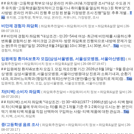
# # 유치원~고등학생 학부모 대상 온라인 커뮤니티\& 가정방문 조사*대상: 수도권 거
주 유치원~고등학생을(창의적이고 만들기나 취미활동을 열심히 하는 ) 둔 학부모*조
사방법: 온라인 커뮤니티 진행 후 선정 된 분들 가정방문 조사 진행*일정: 추후 개별...
T
ag
:
유치원
,
고등학생
,
학부모
,
대상
,
온라인
,
커뮤니티
,
가정방문
,
조사
비만제 경험자 좌담회
(
좌담회추천알바 > 좌담회/리서치 정보 > 좌담회&설문 알바
| 26-
08-07 19:31 )
# # 비만제 경험자 좌담회 *대상조건:- 만 20~54세 여성- 최근에 비만제를 사용하신후
변화를 경험하신 분- 메이크업 고관여자- 방문 좌담회로 진행되므로 내방에 문제가 없
는 분(주차 안됨)*일정: 2026년 8월 24일(월) 10시 30분, 1시 30분, 4시*...
Tag
:
비만제
,
경험자
,
좌담회
입원예정 환자&보호자 모집(삼성서울병원, 서울성모병원, 서울아산병원)
(
좌
담회추천알바 > 좌담회/리서치 정보 > 좌담회&설문 알바
| 26-08-07 19:47 )
# # 입원예정 환자\&보호자 모집 1. 모집 개요진행 기간: 2026년 8월 18일 ~ 9월 중순대
상 병원: 삼성서울병원, 서울성모병원, 서울아산병원대상 진료과:소화기내과, 순환기
내과, 외과비뇨의학과 (항암치료 제외)산부인과 (분만/출산 및 항암치료 제외)참...
Tag
:
입원예정
,
환자
,
보호자
,
모집
,
삼성서울병원
,
서울성모병원
,
서울아산병원
차(티백) 소비자 좌담회
(
좌담회추천알바 > 좌담회/리서치 정보 > 좌담회&설문 알바
| 26-
08-07 20:05 )
# # 차(티백) 소비자 좌담회 *대상조건:- 만 30~40대(1977~1996년생) 남녀- 티백 형태
의 차 ( 티백을 물에 우려 마시는 차)를 최근 1개월 기준 주 1-2회이상 드시는 분- 본인이
먹기 위해 티백 제품을 직접 선택하여 구입하는 사람- 티백 제품에 대한 관심과...
Tag
:
차
,
티백
,
소비자
,
좌담회
중/고등학생 음료 조사
(
좌담회추천알바 > 좌담회/리서치 정보 > 좌담회&설문 알바
| 26-
08-07 20:17 )