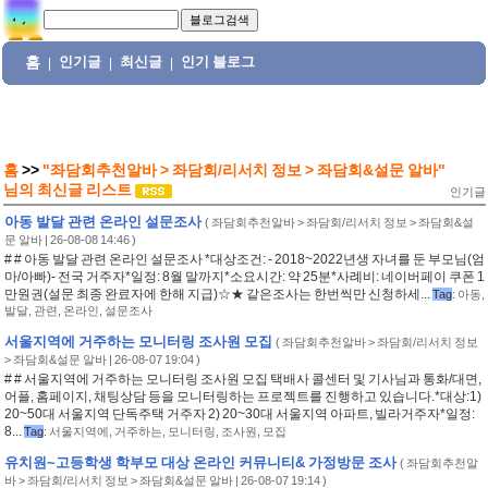
홈
인기글
최신글
인기 블로그
|
|
|
홈
>>
"좌담회추천알바 > 좌담회/리서치 정보 > 좌담회&설문 알바"
님의
최신글 리스트
인기글
아동 발달 관련 온라인 설문조사
(
좌담회추천알바 > 좌담회/리서치 정보 > 좌담회&설
문 알바
| 26-08-08 14:46 )
# # 아동 발달 관련 온라인 설문조사 *대상조건: - 2018~2022년생 자녀를 둔 부모님(엄
마/아빠)- 전국 거주자*일정: 8월 말까지*소요시간: 약 25분*사례비: 네이버페이 쿠폰 1
만원권(설문 최종 완료자에 한해 지급)☆★ 같은조사는 한번씩만 신청하세...
Tag
:
아동
,
발달
,
관련
,
온라인
,
설문조사
서울지역에 거주하는 모니터링 조사원 모집
(
좌담회추천알바 > 좌담회/리서치 정보
> 좌담회&설문 알바
| 26-08-07 19:04 )
# # 서울지역에 거주하는 모니터링 조사원 모집 택배사 콜센터 및 기사님과 통화/대면,
어플, 홈페이지, 채팅상담 등을 모니터링하는 프로젝트를 진행하고 있습니다.*대상:1)
20~50대 서울지역 단독주택 거주자 2) 20~30대 서울지역 아파트, 빌라거주자*일정:
8...
Tag
:
서울지역에
,
거주하는
,
모니터링
,
조사원
,
모집
유치원~고등학생 학부모 대상 온라인 커뮤니티& 가정방문 조사
(
좌담회추천알
바 > 좌담회/리서치 정보 > 좌담회&설문 알바
| 26-08-07 19:14 )