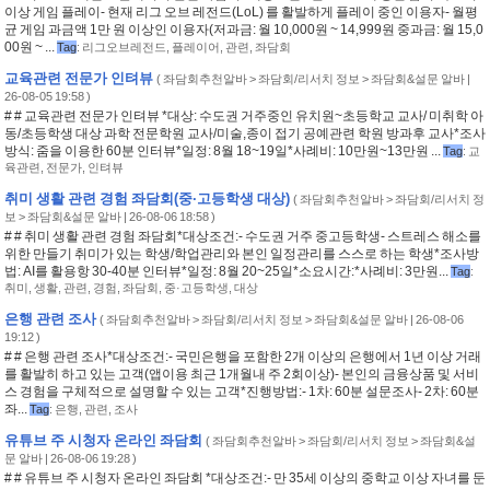
이상 게임 플레이- 현재 리그 오브 레전드(LoL) 를 활발하게 플레이 중인 이용자- 월평
균 게임 과금액 1만 원 이상인 이용자(저과금: 월 10,000원 ~ 14,999원 중과금: 월 15,0
00원 ~ ...
Tag
:
리그오브레전드
,
플레이어
,
관련
,
좌담회
교육관련 전문가 인텨뷰
(
좌담회추천알바 > 좌담회/리서치 정보 > 좌담회&설문 알바
|
26-08-05 19:58 )
# # 교육관련 전문가 인텨뷰 *대상: 수도권 거주중인 유치원~초등학교 교사/ 미취학 아
동/초등학생 대상 과학 전문학원 교사/미술,종이 접기 공예관련 학원 방과후 교사*조사
방식: 줌을 이용한 60분 인터뷰*일정: 8월 18~19일*사례비: 10만원~13만원 ...
Tag
:
교
육관련
,
전문가
,
인텨뷰
취미 생활 관련 경험 좌담회(중·고등학생 대상)
(
좌담회추천알바 > 좌담회/리서치 정
보 > 좌담회&설문 알바
| 26-08-06 18:58 )
# # 취미 생활 관련 경험 좌담회*대상조건:- 수도권 거주 중고등학생- 스트레스 해소를
위한 만들기 취미가 있는 학생/학업관리와 본인 일정관리를 스스로 하는 학생*조사방
법: AI를 활용항 30-40분 인터뷰*일정: 8월 20~25일*소요시간:*사례비: 3만원...
Tag
:
취미
,
생활
,
관련
,
경험
,
좌담회
,
중·고등학생
,
대상
은행 관련 조사
(
좌담회추천알바 > 좌담회/리서치 정보 > 좌담회&설문 알바
| 26-08-06
19:12 )
# # 은행 관련 조사*대상조건:- 국민은행을 포함한 2개 이상의 은행에서 1년 이상 거래
를 활발히 하고 있는 고객(앱이용 최근 1개월내 주 2회이상)- 본인의 금융상품 및 서비
스 경험을 구체적으로 설명할 수 있는 고객*진행방법:- 1차: 60분 설문조사- 2차: 60분
좌...
Tag
:
은행
,
관련
,
조사
유튜브 주 시청자 온라인 좌담회
(
좌담회추천알바 > 좌담회/리서치 정보 > 좌담회&설
문 알바
| 26-08-06 19:28 )
# # 유튜브 주 시청자 온라인 좌담회 *대상조건:- 만 35세 이상의 중학교 이상 자녀를 둔