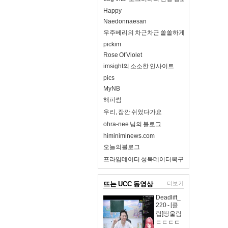
Happy
Naedonnaesan
우주베리의 차근차근 쏠쏠하게
pickim
Rose Of Violet
imsight의 소소한 인사이트
pics
MyNB
해피썸
우리, 잠깐 쉬었다가요
ohra-nee 님의 블로그
himiniminews.com
오늘의블로그
프라임데이터 성북데이터복구
뜨는 UCC 동영상
더보기
Deadlift_
220 - [클
립]땅울림
ㄷㄷㄷㄷ