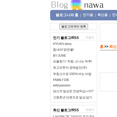
블로그나와 홈
인기글
최신글
인
|
|
|
인기 블로그/RSS
더보기
HYUN's story
홈
>>
최신
힘내라! 맑은물!
BY JUNE
보물찾기~처럼, 신나는 하루!
최고의투자 경매법인(주)
부동산으로 100억 버는 비법
FAMILY DB
wild passion
당신의 일상은 안녕하십니까?
고령촌년 단렌즈로 일상 담기
최신 블로그/RSS
더보기
Log Vita "로그비타의 건강 정보 완전 정리"