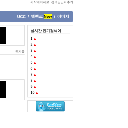
시작페이지로
|
검색공급자추가
앱랭크
New
이미지
UCC
/
/
실시간 인기검색어
1
▲
2
▲
3
▲
인기글
4
▲
5
▲
6
▲
7
▲
8
▲
9
▲
10
▲