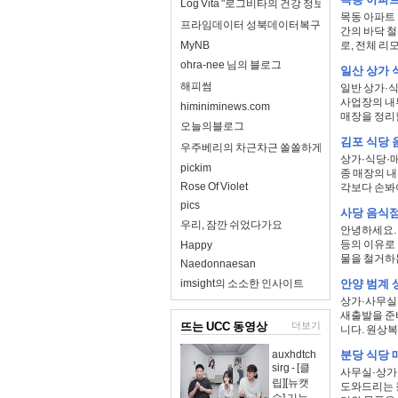
Log Vita "로그비타의 건강 정보 완전 정리"
목동 아파트
프라임데이터 성북데이터복구
간의 바닥 
MyNB
로, 전체 리
ohra-nee 님의 블로그
일산 상가 
해피썸
일반 상가·식
사업장의 내
himiniminews.com
매장을 정리할
오늘의블로그
김포 식당 
우주베리의 차근차근 쏠쏠하게
상가·식당·
pickim
종 매장의 
Rose Of Violet
각보다 손봐야
pics
사당 음식점
우리, 잠깐 쉬었다가요
안녕하세요.
등의 이유로
Happy
물을 철거하는
Naedonnaesan
imsight의 소소한 인사이트
안양 범계 
상가·사무실
새출발을 준
뜨는 UCC 동영상
더보기
니다. 원상복
auxhdtch
분당 식당 
sirg - [클
사무실·상가
립][뉴캣
도와드리는 