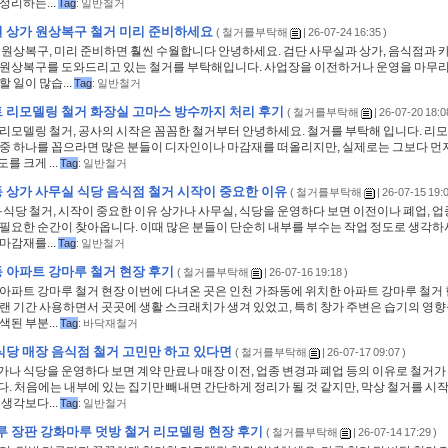
정리하는...
Tag
:
일반철거
 상가 원상복구 철거 미리 준비하세요
(
철거를부탁해
| 26-07-24 16:35 )
원상복구, 미리 준비하면 훨씬 수월합니다 안녕하세요. 검단 사무실과 상가, 음식점과 카
 원상복구를 도와드리고 있는 철거를 부탁해입니다. 사업장을 이전하거나 운영을 마무리
할 일이 많습...
Tag
:
일반철거
 리모델링 철거 화장실 고마스 방수까지 처리 후기
(
철거를부탁해
| 26-07-20 18:0
 리모델링 철거, 공사의 시작은 꼼꼼한 철거부터 안녕하세요. 철거를 부탁해 입니다. 리
 중 하나를 꼽으라면 많은 분들이 디자인이나 마감재를 떠올리지만, 실제로는 그보다 먼
를 크게 ...
Tag
:
일반철거
 상가 사무실 식당 음식점 철거 시작이 중요한 이유
(
철거를부탁해
| 26-07-15 19:0
식당 철거, 시작이 중요한 이유 상가나 사무실, 식당을 운영하다 보면 이전이나 폐업, 업
 필요한 순간이 찾아옵니다. 이때 많은 분들이 단순히 내부를 부수는 작업 정도로 생각하
마감재를...
Tag
:
일반철거
 아파트 강마루 철거 현장 후기
(
철거를부탁해
| 26-07-16 19:18 )
 아파트 강마루 철거 현장 이번에 다녀온 곳은 인천 가좌동에 위치한 아파트 강마루 철거 
오랜 기간 사용하면서 곳곳에 생활 스크래치가 생겨 있었고, 특히 창가 주변은 습기의 영향
색된 부분...
Tag
:
바닥재철거
식당 매장 음식점 철거 고민만 하고 있다면
(
철거를부탁해
| 26-07-17 09:07 )
가나 식당을 운영하다 보면 계약 만료나 매장 이전, 업종 변경과 폐업 등의 이유로 철거가
. 처음에는 내부에 있는 집기만 빼내면 간단하게 정리가 될 것 같지만, 막상 철거를 시
 생각보다...
Tag
:
일반철거
루 장판 강화마루 덧방 철거 리모델링 현장 후기
(
철거를부탁해
| 26-07-14 17:29 )