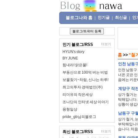
블로그나와 홈
인기글
최신글
인
|
|
|
인기 블로그/RSS
더보기
HYUN's story
홈
>>
"철
BY JUNE
인천 남동구
힘내라! 맑은물!
인천 남동구
부동산으로 100억 버는 비법
녀온 곳은 
보물찾기~처럼, 신나는 하루!
음에는 카운터
최고의투자 경매법인(주)
계양구 작전
리더유의 작은세상
상가 철거는
탁해입니다.
조나단의 인터넷 세상 이야기
상황이 생깁니
용형일상
남동구 구월
pride_gb님의블로그
상가 철거, 
부탁해입니다
습니다. 처음
최신 블로그/RSS
더보기
목동 아파트