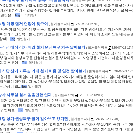
(
철거를부탁해
| 26-07-27 19:20 )
 MD강마루 철거, 바닥 상태까지 꼼꼼하게 정리했습니다 안녕하세요. 아파트와 상가, 사무
철거와 내부 정리 작업을 진행하는 철거를 부탁해입니다. 이번에 다녀온 현장은 서울 목동
모델링을...
Tag
:
바닥재철거
식당 매장 철거 현장에 맞추어
(
철거를부탁해
| 26-07-28 16:41 )
당·매장 철거, 현장에 맞는 순서로 꼼꼼하게 진행합니다 안녕하세요. 상가와 식당, 카페,
부 정리와 원상복구를 진행하고 있는 철거를 부탁해입니다. 이번에 소개해드릴 내용은 일
 때...
Tag
:
일반철거
음식점 매장 상가 폐업 철거 원상복구 기준 알아보기
(
철거를부탁해
| 26-07-29 17:4
매장 정리, 시작부터 마무리까지 철거를 부탁해가 함께합니다 안녕하세요. 상가와 식당, 카
내부 정리와 원상복구를 진행하는 철거를 부탁해입니다. 사업장을 이전하거나 운영을 마
 할 부분이 ...
Tag
:
일반철거
 식당 상가 사무실 카페 철거 비용 및 일정 알아보기
(
철거를부탁해
| 26-07-21 17:
 철거를 부탁해 입니다. 많은 분들이 사당 지역에서 매장을 운영하시다가 임대차계약 만료
 철거하기 마련입니다. 상가나 사무실을 정리하거나 식당, 음식점, 매장의 업종을 변경할
 과정이 필...
Tag
:
일반철거
상가 사무실 철거 믿을만한 업체
(
철거를부탁해
| 26-07-22 18:03 )
 철거, 처음부터 끝까지 믿고 맡길 수 있는 철거를 부탁해 상가나 사무실을 정리하거나 
비할 때 가장 먼저 필요한 것이 바로 철거입니다. 하지만 철거는 단순히 내부 시설을 거하
구 범위를...
Tag
:
일반철거
매장 상가 원상복구 철거 알아보고 있다면
(
철거를부탁해
| 26-07-23 17:35 )
 원상복구, 어디서부터 준비해야 할까요? 안녕하세요. 상가와 사무실, 매장 등의 내부 
철거를 부탁해입니다. 사업장을 이전하거나 폐업을 준비하다 보면 생각보다 챙겨야 할 일