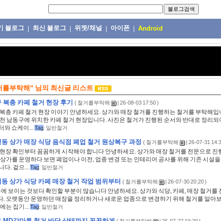
기 블로그
최신 블로그
위젯/채널
아이폰
|
|
|
|
Android
거를부탁해"
님의
최신글 리스트
 복층 카페 철거 현장 후기
(
철거를부탁해
| 26-08-03 17:50 )
 복층 카페 철거 현장 이야기 안녕하세요. 상가와 매장 철거를 진행하는 철거를 부탁해입
인천 남동구에 위치한 카페 철거 현장입니다. 사진은 철거가 진행된 순서와 반대로 정리되
와 쇼케이...
Tag
:
일반철거
동 상가 매장 식당 음식점 폐업 철거 원상복구 과정
(
철거를부탁해
| 26-07-31 14:3
 현장 확인부터 꼼꼼하게 시작해야 합니다 안녕하세요. 상가와 매장 철거를 전문으로 진
 상가를 운영하다 보면 폐업이나 이전, 업종 변경 또는 인테리어 공사를 위해 기존 시설
다. 겉으...
Tag
:
일반철거
동 상가 식당 카페 매장 철거 작업 범위부터
(
철거를부탁해
| 26-07-30 20:20 )
눈에 보이는 것보다 확인할 부분이 많습니다 안녕하세요. 상가와 식당, 카페, 매장 철거를
. 오랫동안 운영하던 매장을 정리하거나 새로운 업종으로 변경하기 위해 철거를 알아보
에는 집기...
Tag
:
일반철거
 MD강마루 철거 바닥 상태까지 꼼꼼하게