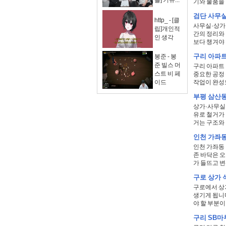
슬] 기뉴...
기와 물품을 
검단 사무실
http_ - [클
사무실·상가 
립]개인적
간의 정리와
인 생각
보다 챙겨야 
구리 아파트
봉준 - 봉
준 빌스 머
구리 아파트
스트 비 페
중요한 공정
이드
작업이 완성도
부평 삼산동
상가·사무실·
유로 철거가
거는 구조와 
인천 가좌동
인천 가좌동
존 바닥은 
가 들뜨고 변
구로 상가 
구로에서 상
생기게 됩니다
야 할 부분이
구리 SB마