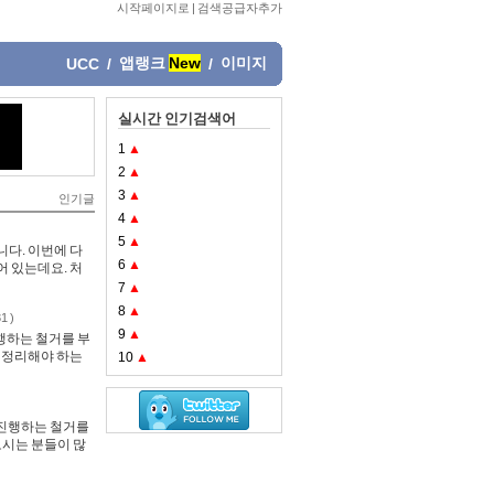
시작페이지로
|
검색공급자추가
앱랭크
New
이미지
UCC
/
/
실시간 인기검색어
1
▲
2
▲
3
▲
인기글
4
▲
5
▲
니다. 이번에 다
6
▲
어 있는데요. 처
7
▲
8
▲
1 )
9
▲
행하는 철거를 부
을 정리해야 하는
10
▲
 진행하는 철거를
시는 분들이 많