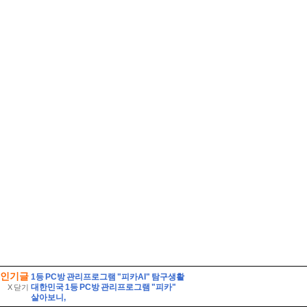
인기글
1등 PC방 관리프로그램 "피카AI" 탐구생활
대한민국 1등 PC방 관리프로그램 "피카"
X 닫기
살아보니,