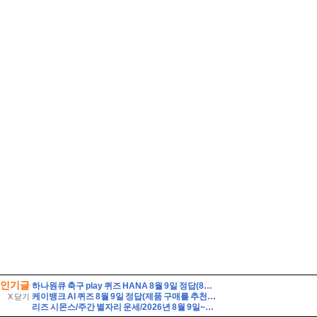
인기글
하나원큐 축구 play 퀴즈 HANA 8월 9일 정답(8월 8일(토), K리그1, 2 소속 14팀이 펼친 경기는 총 몇 경기일까요?)
케이뱅크 AI 퀴즈 8월 9일 정답(제품 구매를 추천하는 대신, 제품의 단점까지 솔직하게 리뷰하여 과소비를 경계하는 인플루언서 유형은?)
X 닫기
리즈 시몬스/주간 별자리 운세/2026년 8월 9일~8월 15일/물병·물고기·양·황소자리