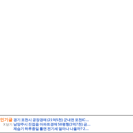
인기글
경기 포천시 공장경매 (21억5천) 군내면 포천IC근거리 토지1548평 건물475평 창고시설 작업장사무실 유찰2회 포천시군내면공장창고 법원경매 매매
남양주시 진접읍 아파트경매 58평형(3억7천) 금곡리 해밀초등학교인근 신영지웰 10층 유찰2회 급매시세 남양주진접신영지웰아파트 부동산경매 매매
X 닫기
제습기 하루종일 틀면 전기세 얼마나 나올까? 24시간 사용 전기요금 계산법 7가지