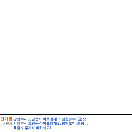
인기글
남양주시 오남읍 아파트경매 33평형(2억8천) 오남체육공원인근 오남아이파크 9층 유찰1회 남양주오남아이파크아파트 부동산경매 매매
의정부시 호원동 아파트경매 25평형(2억) 회룡역인근 신원아파트 14층 유찰1회 의정부호원동신원아파트 법원경매 매매
X 닫기
폭염 이렇게 대비하세요!