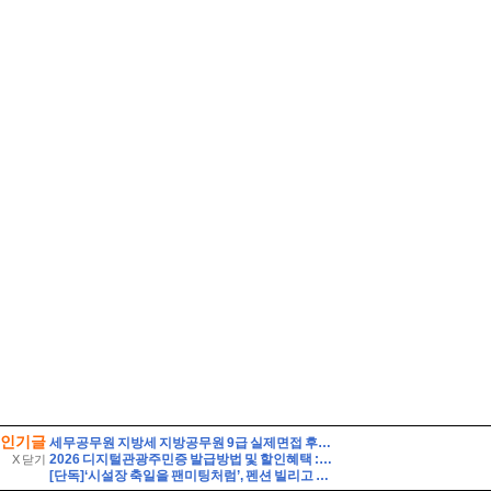
인기글
세무공무원 지방세 지방공무원 9급 실제면접 후기] 지방세 9급 지방공무원 면접 (지방공무원 9급 지방세 실제 수험자 8인의 생생한 면접 후기)
2026 디지털관광주민증 발급방법 및 할인혜택 :: 영동 가성비 여행 (영동 와인터널 및 레인보우 힐링센터 입장료 할인 등)
X 닫기
[단독]‘시설장 축일을 팬미팅처럼’, 펜션 빌리고 신부 콘셉트 단체사진···보고도 못 믿을 ‘직장 내 갑질’