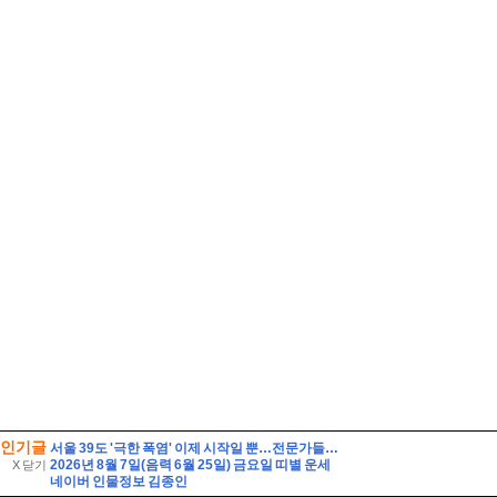
인기글
서울 39도 '극한 폭염' 이제 시작일 뿐…전문가들 "2050년까지 지속" 경고
2026년 8월 7일(음력 6월 25일) 금요일 띠별 운세
X 닫기
네이버 인물정보 김종인