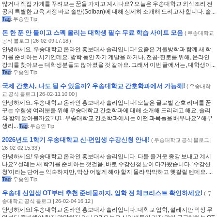
많거나 직접 가게를 꾸려보는 꿈을 가지고 계시나요? 오늘은 우송대학교 외식조리 전
공의 특별한 교육 과정 바로 솔반(Solban)에 대해 상세히 소개해 드리고자 합니다. 솔...
Tag
:
우송인 Tip
돈 한 푼 안 들이고 스펙 올리는 대학생 필수 무료 학습 사이트 모음
(
우송대학교
공식 블로그
| 26-02-09 17:18 )
안녕하세요. 우송대학교 온라인 홍보대사 솔리입니다! 요즘은 겨울방학과 함께 새 학
기를 준비하는 시기인데요. 방학 동안 자기 계발을 하거나, 전공·진로를 위해, 온라인
강의를 찾아보는 대학생분들도 많아졌을 것 같아요. 그래서 이번 글에서는, 대학생이...
Tag
:
우송인 Tip
국제 간호사, 나도 될 수 있을까? 우송대학교 간호학과에서 가능해!
(
우송대학
교 공식 블로그
| 26-02-11 10:00 )
안녕하세요. 우송대학교 온라인 홍보대사 솔리입니다! 오늘은 글로벌 간호 리더를 꿈
꾸는 수험생 여러분을 위해 우송대학교 간호학과에 대해 소개해 드리려고 해요. 솔리
와 함께 알아볼까요? Q1. 우송대학교 간호학과에서는 어떤 과목들을 배우나요? 해부
생리...
Tag
:
우송인 Tip
2026년도 1학기 우송대학교 신·편입생 수강신청 안내!
(
우송대학교 공식 블로그
|
26-02-02 15:33 )
안녕하세요! 우송대학교 온라인 홍보대사 솔리입니다. 다들 즐거운 종강 보내고 계시
나요? 설레는 새 학기를 준비하는 첫걸음, 바로 수강신청 날이 다가왔습니다. '수강신
청'이라는 단어는 익숙하지만, 막상 어떻게 해야 할지 몰라 막막하고 헷갈릴 텐데요. ...
Tag
:
우송인 Tip
우송대 신입생 OT부터 추천 준비물까지, 입학 전 체크리스트 확인하세요!
(
우
송대학교 공식 블로그
| 26-02-04 16:12 )
안녕하세요! 우송대학교 온라인 홍보대사 솔리입니다. 대학교 입학, 설레지만 막상 무