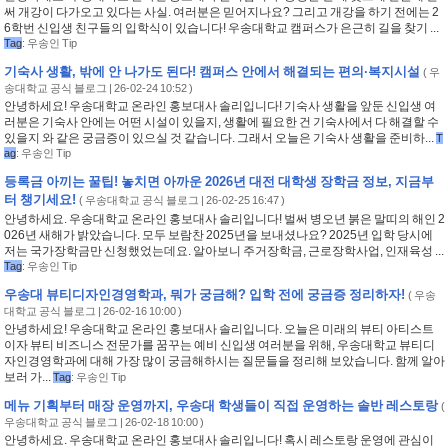
써 개강이 다가오고 있다는 사실. 여러분은 믿어지나요? 그리고 개강을 하기 전에는 2
6학번 신입생 친구들의 입학식이 있습니다! 우송대학교 캠퍼스가 은근히 길을 찾기 ...
Tag
:
우송인 Tip
기숙사 생활, 밖에 안 나가도 된다! 캠퍼스 안에서 해결되는 편의·복지시설
(
우
송대학교 공식 블로그
| 26-02-24 10:52 )
안녕하세요! 우송대학교 온라인 홍보대사 솔리입니다! 기숙사 생활을 앞둔 신입생 여
러분은 기숙사 안에는 어떤 시설이 있을지, 생활에 필요한 건 기숙사에서 다 해결할 수
있을지 와 같은 궁금증이 있으실 것 같습니다. 그래서 오늘은 기숙사 생활을 준비하...
T
ag
:
우송인 Tip
등록금 아끼는 꿀팁! 놓치면 아까운 2026년 대전 대학생 장학금 정보, 지금부
터 챙기세요!
(
우송대학교 공식 블로그
| 26-02-25 16:47 )
안녕하세요. 우송대학교 온라인 홍보대사 솔리입니다! 벌써 병오년 붉은 말띠의 해인 2
026년 새해가 밝았습니다. 모두 보람찬 2025년을 보내셨나요? 2025년 입학 당시에
저는 국가장학금만 신청했었는데요. 알아보니 주거장학금, 근로장학사업, 인재육성 ...
Tag
:
우송인 Tip
우송대 뷰티디자인경영학과, 뭐가 궁금해? 입학 전에 궁금증 정리하자!
(
우송
대학교 공식 블로그
| 26-02-16 10:00 )
안녕하세요! 우송대학교 온라인 홍보대사 솔리입니다. 오늘은 미래의 뷰티 아티스트
이자 뷰티 비즈니스 전문가를 꿈꾸는 예비 신입생 여러분을 위해, 우송대학교 뷰티디
자인경영학과에 대해 가장 많이 궁금해하시는 질문들을 정리해 보았습니다. 함께 알아
보러 가...
Tag
:
우송인 Tip
메뉴 기획부터 매장 운영까지, 우송대 학생들이 직접 운영하는 솔반 레스토랑
(
우송대학교 공식 블로그
| 26-02-18 10:00 )
안녕하세요. 우송대학교 온라인 홍보대사 솔리입니다! 혹시 레스토랑 운영에 관심이