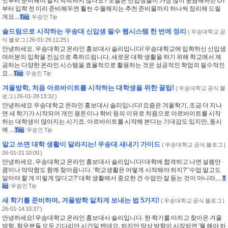
엇부터 준비해야 할지 막막하지 않나요? 오늘은 신입생들이 가장 많이 궁금해하는 OT
부터 입학 전 미리 준비해두면 훨씬 수월해지는 추천 준비물까지 하나씩 정리해 드릴
게요...
Tag
:
우송인 Tip
솔드림으로 시작하는 우송대 신입생 필수 웹시스템 한 번에 정리
(
우송대학교 공
식 블로그
| 26-01-26 11:25 )
안녕하세요. 우송대학교 온라인 홍보대사 솔리입니다! 우송대학교에 입학하신 신입생
여러분의 입학을 진심으로 축하드립니다. 새로운 대학 생활을 하기 위해 학교에서 제
공하는 다양한 온라인 시스템을 효율적으로 활용하는 것은 성공적인 학업의 필수적인
요...
Tag
:
우송인 Tip
겨울방학, 처음 아르바이트를 시작하는 대학생을 위한 꿀팁!
(
우송대학교 공식 블
로그
| 26-01-28 13:32 )
안녕하세요 우송대학교 온라인 홍보대사 솔리입니다! 요즘은 겨울학기, 조금 더 지나
면 새 학기가 시작되어 개인 용돈이나 학비 등의 이유로 처음으로 아르바이트를 시작
하는 대학생이 많아지는 시기죠. 아르바이트를 시작해 본다는 기대감도 있지만, 동시
에 ...
Tag
:
우송인 Tip
알고 쓰면 대학 생활이 달라지는! 우송대 새내기 가이드
(
우송대학교 공식 블로그
|
26-01-21 10:00 )
안녕하세요. 우송대학교 온라인 홍보대사 솔리입니다! 대학에 합격하고 나면 설렘만
큼이나 막막함도 함께 찾아옵니다. '학교생활은 어떻게 시작해야 하지?' '수업 말고도
알아야 할 게 이렇게 많다고?' 대학 생활에서 중요한 건 수업만 잘 듣는 것이 아니라,...
T
ag
:
우송인 Tip
새 학기를 준비하며, 겨울방학 알차게 보내는 법 5가지!
(
우송대학교 공식 블로그
|
26-01-14 10:37 )
안녕하세요! 우송대학교 온라인 홍보대사 솔리입니다. 한 학기를 마치고 찾아온 겨울
방학, 학우분들 모두 기다리던 시간일 텐데요. 하지만 막상 방학이 시작되면 '뭘 해야 하