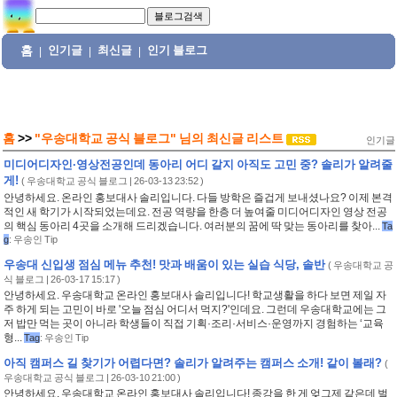
홈
인기글
최신글
인기 블로그
|
|
|
홈
>>
"우송대학교 공식 블로그"
님의
최신글 리스트
인기글
미디어디자인·영상전공인데 동아리 어디 갈지 아직도 고민 중? 솔리가 알려줄
게!
(
우송대학교 공식 블로그
| 26-03-13 23:52 )
안녕하세요. 온라인 홍보대사 솔리입니다. 다들 방학은 즐겁게 보내셨나요? 이제 본격
적인 새 학기가 시작되었는데요. 전공 역량을 한층 더 높여줄 미디어디자인 영상 전공
의 핵심 동아리 4곳을 소개해 드리겠습니다. 여러분의 꿈에 딱 맞는 동아리를 찾아...
Ta
g
:
우송인 Tip
우송대 신입생 점심 메뉴 추천! 맛과 배움이 있는 실습 식당, 솔반
(
우송대학교 공
식 블로그
| 26-03-17 15:17 )
안녕하세요. 우송대학교 온라인 홍보대사 솔리입니다! 학교생활을 하다 보면 제일 자
주 하게 되는 고민이 바로 '오늘 점심 어디서 먹지?'인데요. 그런데 우송대학교에는 그
저 밥만 먹는 곳이 아니라 학생들이 직접 기획·조리·서비스·운영까지 경험하는 ‘교육
형...
Tag
:
우송인 Tip
아직 캠퍼스 길 찾기가 어렵다면? 솔리가 알려주는 캠퍼스 소개! 같이 볼래?
(
우송대학교 공식 블로그
| 26-03-10 21:00 )
안녕하세요. 우송대학교 온라인 홍보대사 솔리입니다! 종강을 한 게 엊그제 같은데 벌