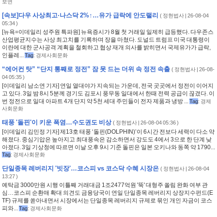
보면
[속보]다우 사상최고·나스닥 2%↑…유가 급락에 안도랠리
(
정현법사
| 26-08-04
05:34 )
[뉴욕=이데일리 성주원 특파원] 뉴욕증시가 8월 첫 거래일 일제히 급등했다. 다우존스
산업평균지수는 사상 최고치를 기록하며 장을 마쳤다. 도널드 트럼프 미국 대통령이
이란에 대한 군사공격 계획을 철회하고 협상 재개 의사를 밝히면서 국제유가가 급락,
인플레...
Tag
:
경제사회문화
“에어컨 탓” “단지 통째로 정전” 잠 못 드는 더위 속 정전 속출
(
정현법사
| 26-08-
04 05:35 )
[이데일리 남소연 기자] 연일 열대야가 지속되는 가운데, 전국 곳곳에서 정전이 이어지
고 있다. 3일 밤 8시 5분께 경기도 김포시 풍무동 일대에서 한때 전력 공급이 끊겼다. 이
번 정전으로 일대 아파트 4개 단지 약 5천 세대 주민들이 전자 제품과 냉방 ...
Tag
:
경제
사회문화
태풍 '돌핀'이 키운 폭염…수도권도 비상
(
정현법사
| 26-08-04 05:36 )
[이데일리 김민정 기자] 제13호 태풍 ‘돌핀(DOLPHIN)’이 6시간 전보다 세력이 다소 약
해졌다. 중심기압은 높아지고 최대풍속은 감소하면서 강도도 4에서 3으로 한 단계 낮
아졌다. 3일 기상청에 따르면 이날 오후 9시 기준 돌핀은 일본 오키나와 동쪽 약 1790...
Tag
:
경제사회문화
단일종목 레버리지 '빗장'…코스피 vs 코스닥 수혜 시장은
(
정현법사
| 26-08-04
13:27 )
예탁금 3000만원 시행 이틀째 거래대금 1조2477억원 '뚝' 대형주 쏠림 완화 여부 관
심…코스피 순환매 확대 의견도 금융당국이 연일 단일종목 레버리지 상장지수펀드(E
TF) 규제를 쏟아내면서 시장에서는 단일종목 레버리지 규제로 묶인 개인 자금이 코스
피와...
Tag
:
경제사회문화