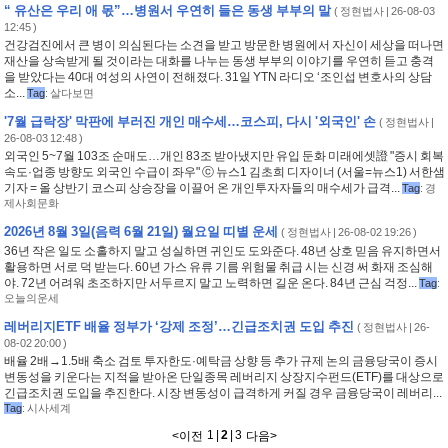
“ 유산은 우리 애 몫”…병원서 우연히 들은 동생 부부의 말
(
정현법사
| 26-08-03
12:45 )
건강검진에서 큰 병이 의심된다는 소견을 받고 방문한 병원에서 자신이 세상을 떠나면
재산을 상속받게 될 것이라는 대화를 나누는 동생 부부의 이야기를 우연히 듣고 충격
을 받았다는 40대 여성의 사연이 전해졌다. 31일 YTN 라디오 ‘조인섭 변호사의 상담
소...
Tag
:
살다보면
'7월 급락장' 막판에 부러진 개인 매수세…코스피, 다시 '외국인' 손
(
정현법사
|
26-08-03 12:48 )
외국인 5~7월 103조 순매도…개인 83조 받아냈지만 유입 둔화 미래에셋證 "증시 회복
속도·업종 방향도 외국인 수급이 좌우" ⓒ 뉴스1 김초희 디자이너 (서울=뉴스1) 서한샘
기자 = 올 상반기 코스피 상승장을 이끌어 온 개인투자자들의 매수세가 급격...
Tag
:
경
제사회문화
2026년 8월 3일(음력 6월 21일) 월요일 띠별 운세
(
정현법사
| 26-08-02 19:26 )
36년 작은 일도 소홀하지 말고 성실하면 귀인도 도와준다. 48년 상호 믿음 유지하면서
활용하면 서로 덕 받는다. 60년 가스 유류 기름 위험물 취급 시는 신경 써 화재 조심해
야. 72년 어려워 초조하지만 서두르지 말고 노력하면 길운 온다. 84년 근심 걱정...
Tag
:
오늘의운세
레버리지ETF 배율 정부가 ‘강제 조정’…긴급조치권 도입 추진
(
정현법사
| 26-
08-02 20:00 )
배율 2배→1.5배 축소 검토 투자한도·예탁금 상향 등 추가 규제 논의 금융당국이 증시
변동성을 키운다는 지적을 받아온 단일종목 레버리지 상장지수펀드(ETF)를 대상으로
긴급조치권 도입을 추진한다. 시장 변동성이 급격하게 커질 경우 금융당국이 레버리...
Tag
:
시사세계
1
|
2
|
3
<
이전
다음
>