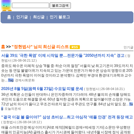
홈
인기글
최신글
인기 블로그
|
|
|
홈
>>
"정현법사"
님의
최신글 리스트
인기글
서울 39도 '극한 폭염' 이제 시작일 뿐…전문가들 "2050년까지 지속" 경고
(
정
현법사
| 26-08-06 21:12 )
중위도 해수온 이례적 상승 "8월 중·하순 더위 절정" 서울의 낮 최고기온이 39도까지 치
솟는 등 연일 불볕더위가 지속되고 있는 가운데 전문가가 해수온 상승의 영향으로 205
0년까지 극한 폭염이 이어질 것이라고 분석했다. 김백민 부경대 환경대기과학과 교수
는...
Tag
:
경제사회문화
2026년 8월 5일(음력 6월 23일) 수요일 띠별 운세
(
정현법사
| 26-08-04 16:21 )
36년 계획은 소인들이 반대하니 은인자중하며 기다려야. 48년 불의의 손재를 당해도
귀인의 도움으로 해결할 운세. 60년 철저한 검증과 계획으로 밀어붙이면 소망은 가능.
72년 남의 의사가 옳다고 무조건 따르지 말고 내 주관도 연구를. 84년 남의 말도 참...
Ta
g
:
오늘의운세
“결국 이걸 볼 줄이야?” 삼성 초비상…최고 야심작 ‘애플 안경’ 전격 등장 예고
(
정현법사
| 26-08-04 18:12 )
애플 스마트안경 예상 이미지 [AI로 제작] [헤럴드경제=박세정 기자] 소문만 무성했던
애플의 인공지능(AI) 글래스 출시가 가시권에 들어왔다. 내년 6월 시장에 정식 공개된