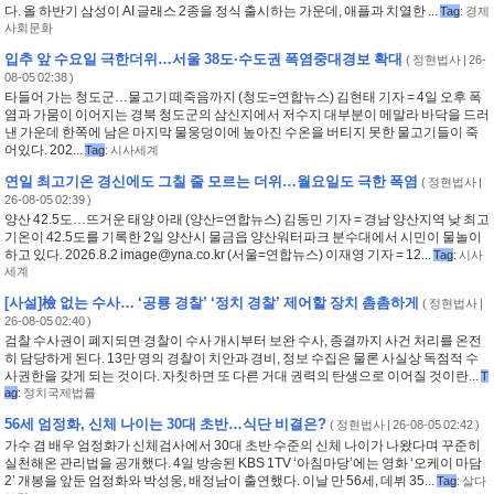
다. 올 하반기 삼성이 AI 글래스 2종을 정식 출시하는 가운데, 애플과 치열한 ...
Tag
:
경제
사회문화
입추 앞 수요일 극한더위…서울 38도·수도권 폭염중대경보 확대
(
정현법사
| 26-
08-05 02:38 )
타들어 가는 청도군…물고기 떼죽음까지 (청도=연합뉴스) 김현태 기자 = 4일 오후 폭
염과 가뭄이 이어지는 경북 청도군의 삼신지에서 저수지 대부분이 메말라 바닥을 드러
낸 가운데 한쪽에 남은 마지막 물웅덩이에 높아진 수온을 버티지 못한 물고기들이 죽
어있다. 202...
Tag
:
시사세계
연일 최고기온 경신에도 그칠 줄 모르는 더위…월요일도 극한 폭염
(
정현법사
|
26-08-05 02:39 )
양산 42.5도…뜨거운 태양 아래 (양산=연합뉴스) 김동민 기자 = 경남 양산지역 낮 최고
기온이 42.5도를 기록한 2일 양산시 물금읍 양산워터파크 분수대에서 시민이 물놀이
하고 있다. 2026.8.2 image@yna.co.kr (서울=연합뉴스) 이재영 기자 = 12...
Tag
:
시사
세계
[사설]檢 없는 수사… ‘공룡 경찰’ ‘정치 경찰’ 제어할 장치 촘촘하게
(
정현법사
|
26-08-05 02:40 )
검찰 수사권이 폐지되면 경찰이 수사 개시부터 보완 수사, 종결까지 사건 처리를 온전
히 담당하게 된다. 13만 명의 경찰이 치안과 경비, 정보 수집은 물론 사실상 독점적 수
사권한을 갖게 되는 것이다. 자칫하면 또 다른 거대 권력의 탄생으로 이어질 것이란...
T
ag
:
정치국제법률
56세 엄정화, 신체 나이는 30대 초반…식단 비결은?
(
정현법사
| 26-08-05 02:42 )
가수 겸 배우 엄정화가 신체검사에서 30대 초반 수준의 신체 나이가 나왔다며 꾸준히
실천해온 관리법을 공개했다. 4일 방송된 KBS 1TV ‘아침마당’에는 영화 ‘오케이 마담
2’ 개봉을 앞둔 엄정화와 박성웅, 배정남이 출연했다. 이날 만 56세, 데뷔 35...
Tag
:
살다