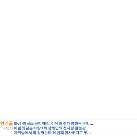
인기글
SK하이닉스 공장 매각, 이유와 주가 영향은 무엇일까? 투자자가 먼저 볼 기준
이런 엿같은 사랑 1화 정해인의 첫사랑 맑눈광 하영 누구였냐고 나는?
X 닫기
자취방에서 딱 걸렸는데 16년째 안사귄다고 부인한 응팔 커플은?