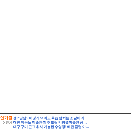
인기글
생? 양념? 어떻게 먹어도 육즙 넘치는 소갈비의 맛! 전국 소갈비 맛집
대전 이응노 미술관 제주 도립 김창렬미술관 공동기획 이응노김창열 대전산책로 한밭수목원 산책
X 닫기
대구 구미 근교 취사 가능한 수영장! 왜관 클럽 아이리스 아쿠아 솔직 방문기 (준비물·꿀팁 총정리)