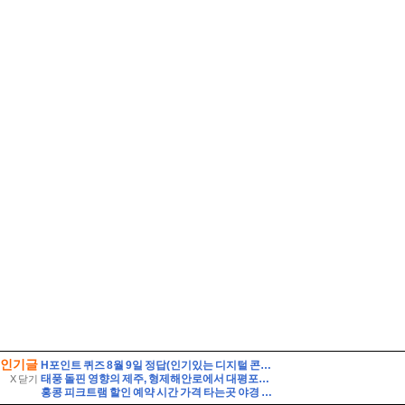
인기글
H포인트 퀴즈 8월 9일 정답(인기있는 디지털 콘텐츠를 H.Point에서 즐겨보세요! 멜론, 밀리의서재, 티빙의 인기 구독서비스를 H.Point에서 결제하시면 포인트 추가적립 혜택도 드립니다! 이 신규 서
태풍 돌핀 영향의 제주, 형제해안로에서 대평포구까지 거센 파도를 만나다.
X 닫기
홍콩 피크트램 할인 예약 시간 가격 타는곳 야경 자리 꿀팁