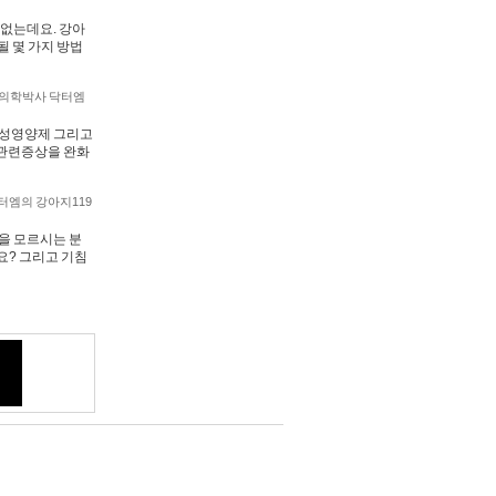
 없는데요. 강아
될 몇 가지 방법
의학박사 닥터엠
능성영양제 그리고
 관련증상을 완화
터엠의 강아지119
을 모르시는 분
요? 그리고 기침