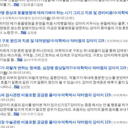
는 더욱 그렇습니다. 강아지가 기침할 때 거위울음 소리처럼 들리거나 흥분하거나 운동할 때
를 기...
Tag
:
기침/호흡기질병
병 증상과 동물병원에 데려가봐야 하는 시기 그리고 치료 및 관리비용/수의학
(
수의학박사 닥터엠의 강아지119
| 26-08-03 12:06 )
하지만 제가 동물병원을 운영을 처음 시작했을 때는 강아지 키우시는 분들에게는 물론,
심장병은 생소한 질병이었는데요. 지금은 동물병원을 방문하는 강아지 환자들의 가장 흔
 노령견 수...
Tag
:
심장병
 구토 원인과 치료 및 대처방법/수의학박사 닥터엠의 강아지 119
(
수의학박사 닥터
13:59 )
지에게 가장 흔한 질병 중 하나인데요. 의학적으로 구토는 위 내용물이 입을 통해 강제로
구토는 메스꺼움, 구역질, 그리고 토하는 세 단계로 구성되는데요. 구토는 강아지에게 잠
기능을 할...
Tag
:
설사/구토/위장관
가 파랗게 변하는 청색증, 심장병 증상일까?/수의학박사 닥터엠의 강아지 119
19
| 26-08-03 14:45 )
증은 피부와 점막이 파랗게 변하는 질환인데요 . 적혈구가 체내에 충분한 산소를 운반하지
 호흡기 질환과 같은 기저 질환이 원인이 될 수 있습니다. 강아지 청색증은 예후가 좋지 
 나타나...
Tag
:
심장병
파 검사관련 비용포함 궁금증 풀이/수의학박사 닥터엠의 강아지 119
(
수의학박사
-04 13:28 )
 강아지 초음파 검사를 받아본 적이 있으신가요? 강아지는 종종 해서는 안 될 행동을 하
건강문제를 일으켜 치료가 필요한 경우가 있는데요. 초음파는 강아지의 몸에 음파를 보내 특
는 영...
Tag
:
기타 키우기 정보
장 수술관련 비용포함 궁금증 풀이/수의학박사 닥터엠의 강아지 119
(
수의학박사
-04 14:34 )