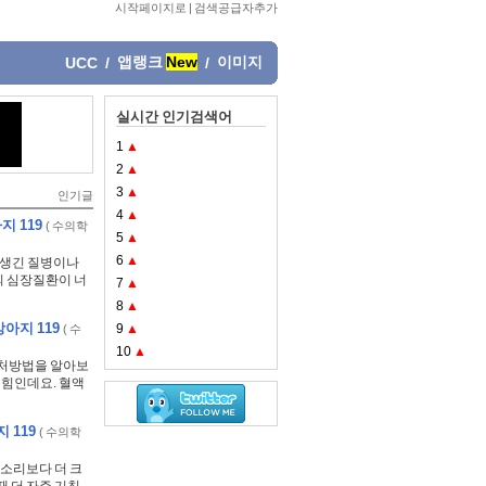
시작페이지로
|
검색공급자추가
앱랭크
New
이미지
UCC
/
/
실시간 인기검색어
1
▲
2
▲
3
▲
인기글
4
▲
 119
(
수의학
5
▲
6
▲
 생긴 질병이나
의 심장질환이 너
7
▲
8
▲
아지 119
9
▲
(
수
10
▲
대처방법을 알아보
 힘인데요. 혈액
 119
(
수의학
 소리보다 더 크