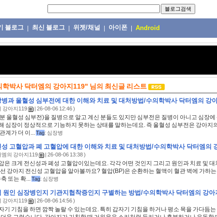
기 블로그
최신 블로그
위젯/채널
아이폰
|
|
|
|
Android
의학박사 닥터엠의 강아지119"
님의
최신글 리스트
병과 울혈성 심부전에 대한 이해와 치료 및 대처방법/수의학박사 닥터엠의 강아지
 강아지119
| 26-08-06 12:46 )
분 울혈성 심부전)을 질병으로 알고 계신 분들도 있지만 심부전은 질병이 아니고 심장에
해 심장이 정상적으로 기능하지 못하는 상태를 말하는데요. 즉 울혈성 심부전은 강아지
관계가 더 이...
Tag
:
심장병
성 고혈압과 폐 고혈압에 대한 이해와 치료 및 대처방법/수의학박사 닥터엠의 강
엠의 강아지119
| 26-08-06 13:38 )
압은 크게 전신성과 폐성 고혈압이있는데요. 각각 어떤 것인지 그리고 원인과 치료 및 
선 강아지 전신성 고혈압을 알아볼까요? 혈압(BP)은 순환하는 혈액이 혈관 벽에 가하는
축 또는 확...
Tag
:
심장병
 원인 심장병인지 기관지협착증인지 구별하는 방법/수의학박사 닥터엠의 강아지
 강아지119
| 26-08-06 14:56 )
기 기침을 하면 깜짝 놀랄 수 있는데요. 특히 갑자기 기침을 하거나 평소 목을 가다듬는