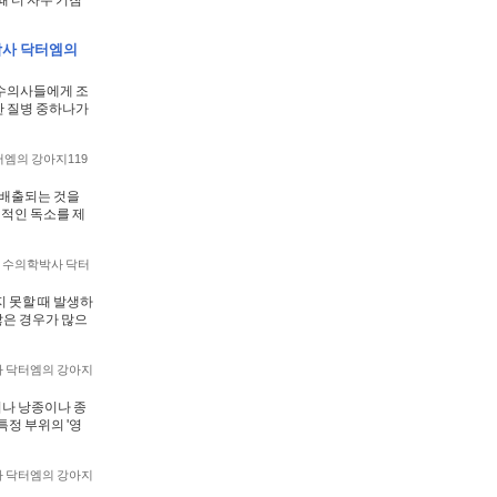
 더 자주 기침
박사 닥터엠의
 수의사들에게 조
한 질병 중하나가
엠의 강아지119
 배출되는 것을
재적인 독소를 제
(
수의학박사 닥터
 못할 때 발생하
않은 경우가 많으
 닥터엠의 강아지
거나 낭종이나 종
정 부위의 '영
 닥터엠의 강아지