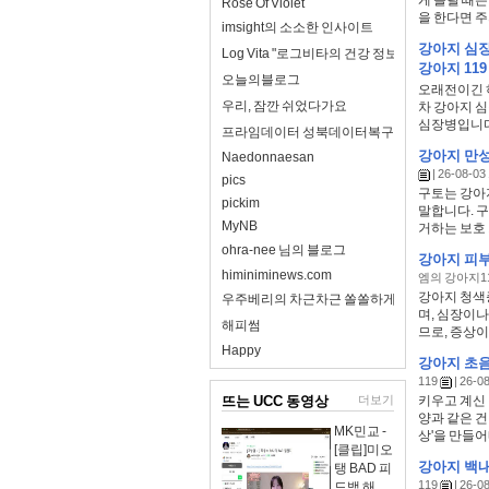
게 들릴 때
Rose Of Violet
을 한다면 주의
imsight의 소소한 인사이트
강아지 심장
Log Vita "로그비타의 건강 정보 완전 정리"
강아지 119
오늘의블로그
오래전이긴 
우리, 잠깐 쉬었다가요
차 강아지 
심장병입니다.
프라임데이터 성북데이터복구
강아지 만성
Naedonnaesan
| 26-08-03 
pics
구토는 강아
pickim
말합니다. 
MyNB
거하는 보호 
ohra-nee 님의 블로그
강아지 피부
himiniminews.com
엠의 강아지1
강아지 청색
우주베리의 차근차근 쏠쏠하게
며, 심장이나
해피썸
므로, 증상이
Happy
강아지 초음
119
| 26-08
뜨는 UCC 동영상
더보기
키우고 계신
양과 같은 
MK민교 -
상'을 만들어내
[클립]미오
강아지 백내
탱 BAD 피
119
| 26-08
드백 해