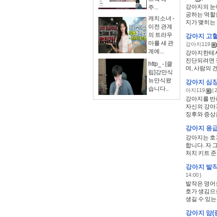
강아지의 눈
주...
공하는 역할
캐치소녀 -
지가 맺히는 
이전 관계
의 트라우
강아지 고혈
마를 새 관
강아지119
계에...
강아지한테서
진단되려면 
http_ - [클
며, 사람의 
립]강만식
뉴만식왔
강아지 심장
습니다..
아지119
| 
강아지를 반
자신의 강아
징후와 증상은
강아지 응급
강아지는 호
합니다. 자 
처치 키트 준
강아지 발작
14:00 )
발작은 영어로
호가 생김으로
생길 수 있는 
강아지 암(