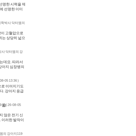
선명한 시력을 제
막에 선명한 이미
의학박사 닥터엠의
압이 고혈압으로
위는 상당히 넓으
사 닥터엠의 강
는데요. 따라서
 강아지 심장병의
08-05 13:36 )
으로 이어지기도
다. 강아지 응급
9
| 26-08-05
지 않은 전기 신
. 이러한 발작이
엠의 강아지119