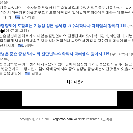
14:59 )
단을 받았다면, 보호자분들은 당연히 큰 충격과 함께 수많은 질문들로 가득 차실 수 밖에
과정에서 마음의 평정을 되찾고 앞으로 어떤 일이 일어날지 명확하게 이해하는 데 도움이 
다. 키...
Tag
:
강아지 암
영양제에 포함되는 기능성 성분 상세정보/수의학박사 닥터엠의 강아지 119
(
수
| 26-07-28 12:56 )
병은 발병하면 치료가 되지 않는 질병인데요. 진행단계에 맞게 식이관리, 비만관리, 기
 적절하게 사용해 질병의 진행을 최대한 막거나 늦추면서 기침 등 강아지를 힘들게 하는
선의 치료...
Tag
:
심장병
병은 중요 증상 5가지와 진단법/수의학박사 닥터엠의 강아지 119
(
수의학박사 닥
13:58 )
병 증상하면 무엇이 생각 나시나요? 기침이 강아지 심장병의 가장 중요한 사실이라는 점
을 것 같은데요. 그렇다면 기침이외에 강아지의 중요 심장병 증상에는 어떤 것들이 있을까
 동물병원에 ...
Tag
:
심장병
1
|
2
<<이전10
<이전
다음
>
다음10>>
Copyright ⓒ 2007-2011
Blognawa.com
. All rights reserved. /
고객센터