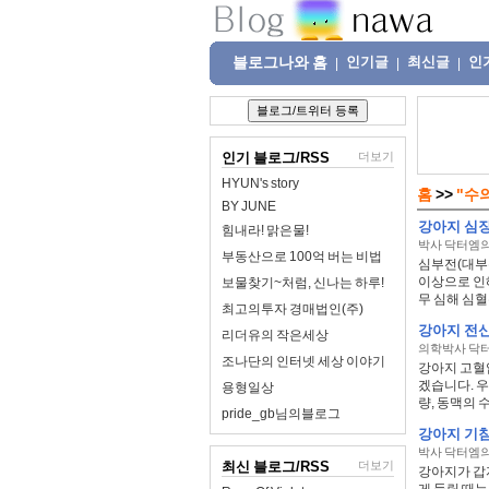
블로그나와 홈
인기글
최신글
인
|
|
|
인기 블로그/RSS
더보기
HYUN's story
홈
>>
"수
BY JUNE
강아지 심장
힘내라! 맑은물!
박사 닥터엠의
부동산으로 100억 버는 비법
심부전(대부
이상으로 인
보물찾기~처럼, 신나는 하루!
무 심해 심혈
최고의투자 경매법인(주)
강아지 전신
리더유의 작은세상
의학박사 닥터
조나단의 인터넷 세상 이야기
강아지 고혈
겠습니다. 우
용형일상
량, 동맥의 수
pride_gb님의블로그
강아지 기침
박사 닥터엠의
최신 블로그/RSS
더보기
강아지가 갑자