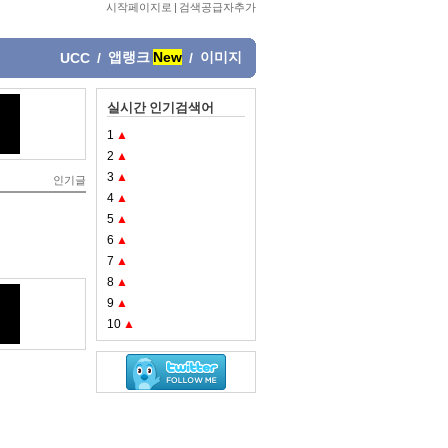
시작페이지로
|
검색공급자추가
앱랭크
New
이미지
UCC
/
/
실시간 인기검색어
1
▲
2
▲
3
▲
인기글
4
▲
5
▲
6
▲
7
▲
8
▲
9
▲
10
▲