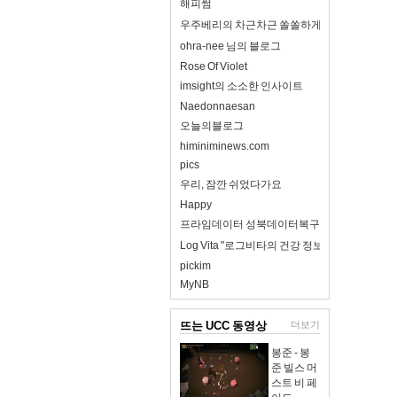
해피썸
우주베리의 차근차근 쏠쏠하게
ohra-nee 님의 블로그
Rose Of Violet
imsight의 소소한 인사이트
Naedonnaesan
오늘의블로그
himiniminews.com
pics
우리, 잠깐 쉬었다가요
Happy
프라임데이터 성북데이터복구
Log Vita "로그비타의 건강 정보 완전 정리"
pickim
MyNB
뜨는 UCC 동영상
더보기
봉준 - 봉
준 빌스 머
스트 비 페