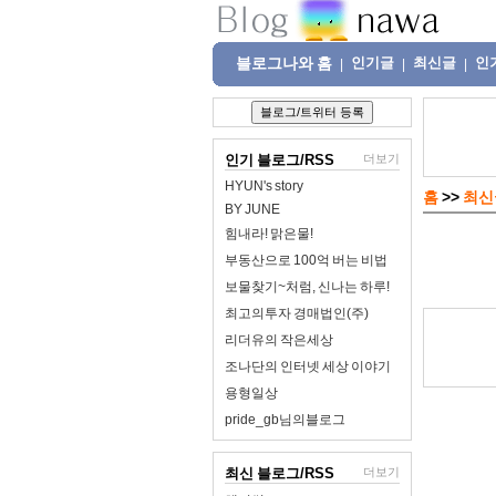
블로그나와 홈
인기글
최신글
인
|
|
|
인기 블로그/RSS
더보기
HYUN's story
홈
>>
최신
BY JUNE
힘내라! 맑은물!
부동산으로 100억 버는 비법
보물찾기~처럼, 신나는 하루!
최고의투자 경매법인(주)
리더유의 작은세상
조나단의 인터넷 세상 이야기
용형일상
pride_gb님의블로그
최신 블로그/RSS
더보기