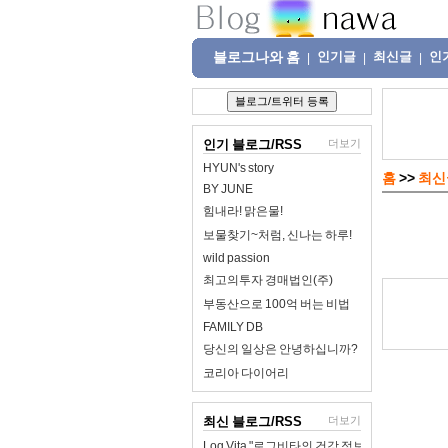
블로그나와 홈
인기글
최신글
인
|
|
|
인기 블로그/RSS
더보기
HYUN's story
홈
>>
최신
BY JUNE
힘내라! 맑은물!
보물찾기~처럼, 신나는 하루!
wild passion
최고의투자 경매법인(주)
부동산으로 100억 버는 비법
FAMILY DB
당신의 일상은 안녕하십니까?
코리아 다이어리
최신 블로그/RSS
더보기
Log Vita "로그비타의 건강 정보 완전 정리"