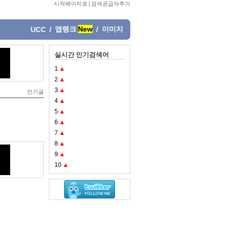
시작페이지로
|
검색공급자추가
앱랭크
New
이미지
UCC
/
/
실시간 인기검색어
1
▲
2
▲
3
▲
인기글
4
▲
5
▲
6
▲
7
▲
8
▲
9
▲
10
▲