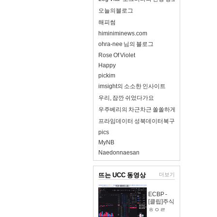
오늘의블로그
해피썸
himiniminews.com
ohra-nee 님의 블로그
Rose Of Violet
Happy
pickim
imsight의 소소한 인사이트
우리, 잠깐 쉬었다가요
우주베리의 차근차근 쏠쏠하게
프라임데이터 성북데이터복구
pics
MyNB
Naedonnaesan
뜨는 UCC 동영상
더보기
ECBP -
[클립]주식
ㅎㅇㄹ