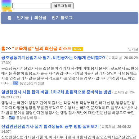
홈
인기글
최신글
인기 블로그
|
|
|
홈
>>
"교육채널"
님의
최신글 리스트
인기글
공조냉동기계산업기사 필기, 비전공자는 어떻게 준비할까?
(
교육채널
| 26-06-29
17:30 )
공조냉동기계산업기사는 같은 분야의 기사 자격에 비해 응시 문턱이 낮으면서도, 현장
에서는 충분히 활용도가 높은 자격증입니다. 기계설비유지관리자 선임이나 냉동제조
시설 안전관리자 같은 실무 자격으로 바로 연결되는 경우가 많아서, 비전공자도 취업
이나 ...
Tag
:
동영상강의 정보
일반행정사 시험 합격 비결, 1차·2차 효율적으로 준비하는 방법
(
교육채널
| 26-
06-23 17:13 )
행정사는 국민이 행정기관에 제출하는 각종 서류 작성부터 인허가 신청, 행정심판 청
구까지 다양한 행정 업무를 전무적으로 수행하는 국가전문자격이죠. 법무사나 변호사
가 법률 분야를 담당한다면 행정사는 행정 절차 저반에 대한 전문선을 바탕으로 국민
과 ...
Tag
:
동영상강의 정보
산업안전산업기사 실기 합격생들의 공부 방법 살펴보기
(
교육채널
| 26-06-22
14:07 )
산업안전산업기사 실기 준비, 어디서부터 손대야 할지 감이 잘 안잡히시죠? 산업안전