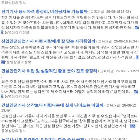
동영상강의 정보
전기기사 응시자격 총정리, 비전공자도 가능할까
(
교육채널
| 26-06-16 13:42 )
전기기사를 준비하다 보면 공부 계획보다 먼저 부딪히는 게 있습니다. "나 이 시험 응시
할 수 있는 거 맞아?" 라는 의문입니다. 실제로 시험 일정 확인하고, 교재까지 샀다가 막
상 응시자격 미충족으로 불합격되는 경우가 꽤 있습니다. 특히 비전공자라면 더욱...
Ta
g
:
동영상강의 정보
산업안전산업기사 어떤 사람에게 잘 맞는 자격증일까
(
교육채널
| 26-06-16 16:34 )
최근 산업안전 분야로 취업이나 이직을 준비하는 분들이 늘어나면서 산업안전 관련 자
격증에 대한 관심도 자연스럽게 높아지고 있습니다. 하지만 정작 보다 보면 '현재 내 상
황에 이 자격증이 필요한지' 확신을 갖기는 쉽지 않죠. 산업안전산업기사 자격증은 ...
T
ag
:
동영상강의 정보
건설안전기사 취업 및 실질적인 활용 분야 진로 총정리
(
교육채널
| 26-06-17 13:29
)
최근 주요 산업 현장뿐만 아니라 우리 사회 전반에서 안전에 대한 사회적 요구와 법적
기준이 그 어느 때보다 엄격해지고 있습니다. 그 중에서도 건설안전기사를 취득하고
나서 제일 먼저 드는 생각은 "이제 어디서부터 어떻게 움직여야 하지?" 일 텐데요. ...
Ta
g
:
동영상강의 정보
건설안전기사 생각보다 어렵다는데 실제 난이도는 어떨까
(
교육채널
| 26-06-12
13:49 )
건설안전기사 커뮤니티나 카페를 보면 두 가지 의견을 자주 볼 수 있습니다. "생각보다
까다로워서 고생했다"고 하고, 다른 한쪽에서는 "합격률 높은데 왜 걱정하냐, 생각보다
할 만하다"고 말이죠. 최근 건설 현장의 안전 기준이 강화되면서, 건설안전기사...
Tag
:
동영상강의 정보
노무사 시험 합격까지 이어지는 학습 순서 공개
(
교육채널
| 26-06-12 15:25 )