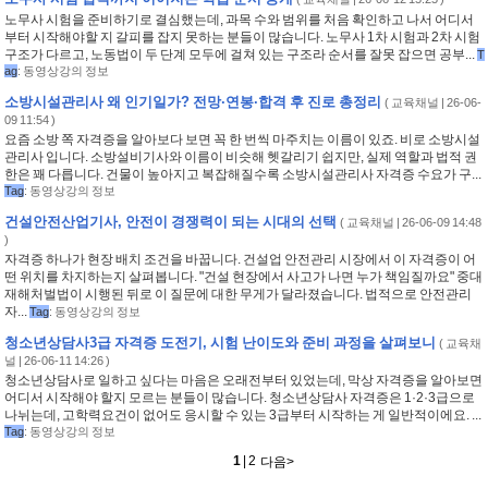
노무사 시험을 준비하기로 결심했는데, 과목 수와 범위를 처음 확인하고 나서 어디서
부터 시작해야할 지 갈피를 잡지 못하는 분들이 많습니다. 노무사 1차 시험과 2차 시험
구조가 다르고, 노동법이 두 단계 모두에 걸쳐 있는 구조라 순서를 잘못 잡으면 공부...
T
ag
:
동영상강의 정보
소방시설관리사 왜 인기일가? 전망·연봉·합격 후 진로 총정리
(
교육채널
| 26-06-
09 11:54 )
요즘 소방 쪽 자격증을 알아보다 보면 꼭 한 번씩 마주치는 이름이 있죠. 비로 소방시설
관리사 입니다. 소방설비기사와 이름이 비슷해 헷갈리기 쉽지만, 실제 역할과 법적 권
한은 꽤 다릅니다. 건물이 높아지고 복잡해질수록 소방시설관리사 자격증 수요가 구...
Tag
:
동영상강의 정보
건설안전산업기사, 안전이 경쟁력이 되는 시대의 선택
(
교육채널
| 26-06-09 14:48
)
자격증 하나가 현장 배치 조건을 바꿉니다. 건설업 안전관리 시장에서 이 자격증이 어
떤 위치를 차지하는지 살펴봅니다. "건설 현장에서 사고가 나면 누가 책임질까요" 중대
재해처벌법이 시행된 뒤로 이 질문에 대한 무게가 달라졌습니다. 법적으로 안전관리
자...
Tag
:
동영상강의 정보
청소년상담사3급 자격증 도전기, 시험 난이도와 준비 과정을 살펴보니
(
교육채
널
| 26-06-11 14:26 )
청소년상담사로 일하고 싶다는 마음은 오래전부터 있었는데, 막상 자격증을 알아보면
어디서 시작해야 할지 모르는 분들이 많습니다. 청소년상담사 자격증은 1·2·3급으로
나뉘는데, 고학력요건이 없어도 응시할 수 있는 3급부터 시작하는 게 일반적이에요. ...
Tag
:
동영상강의 정보
1
|
2
<이전
다음
>