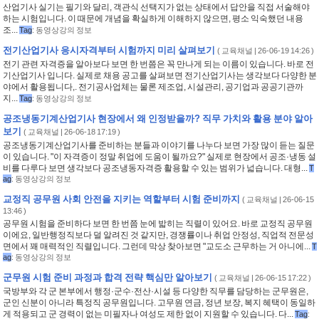
산업기사 실기는 필기와 달리, 객관식 선택지가 없는 상태에서 답안을 직접 서술해야
하는 시험입니다. 이 때문에 개념을 확실하게 이해하지 않으면, 평소 익숙했던 내용
조...
Tag
:
동영상강의 정보
전기산업기사 응시자격부터 시험까지 미리 살펴보기
(
교육채널
| 26-06-19 14:26 )
전기 관련 자격증을 알아보다 보면 한 번쯤은 꼭 만나게 되는 이름이 있습니다. 바로 전
기산업기사 입니다. 실제로 채용 공고를 살펴보면 전기산업기사는 생각보다 다양한 분
야에서 활용됩니다,. 전기공사업체는 물론 제조업, 시설관리, 공기업과 공공기관까
지...
Tag
:
동영상강의 정보
공조냉동기계산업기사 현장에서 왜 인정받을까? 직무 가치와 활용 분야 알아
보기
(
교육채널
| 26-06-18 17:19 )
공조냉동기계산업기사를 준비하는 분들과 이야기를 나누다 보면 가장 많이 듣는 질문
이 있습니다. "이 자격증이 정말 취업에 도움이 될까요?" 실제로 현장에서 공조·냉동 설
비를 다루다 보면 생각보다 공조냉동자격증 활용할 수 있는 범위가 넓습니다. 대형...
T
ag
:
동영상강의 정보
교정직 공무원 사회 안전을 지키는 역할부터 시험 준비까지
(
교육채널
| 26-06-15
13:46 )
공무원 시험을 준비하다 보면 한 번쯤 눈에 밟히는 직렬이 있어요. 바로 교정직 공무원
이에요, 일반행정직보다 덜 알려진 것 같지만, 경쟁률이나 취업 안정성, 직업적 전문성
면에서 꽤 매력적인 직렬입니다. 그런데 막상 찾아보면 "교도소 근무하는 거 아니에...
T
ag
:
동영상강의 정보
군무원 시험 준비 과정과 합격 전략 핵심만 알아보기
(
교육채널
| 26-06-15 17:22 )
국방부와 각 군 본부에서 행정·군수·전산·시설 등 다양한 직무를 담당하는 군무원은,
군인 신분이 아니라 특정직 공무원입니다. 고무원 연금, 정년 보장, 복지 혜택이 동일하
게 적용되고 군 경력이 없는 미필자나 여성도 제한 없이 지원할 수 있습니다. 다...
Tag
: