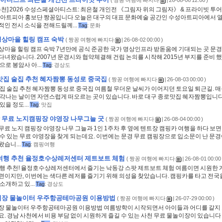
(
짱꽁 여행에 빠지다
| 26-08-06 12:00 )
추천] 2026 수성스페셜아티스트: 최은철 개인전 《그림자 위의 그림자》 & 프라이빗 투어
성아트피아 홍보단 짱꽁입니다 오늘은 대구의 대표 문화예술 공간인 수성아트피아에서 열
적인 전시 소식을 전해드릴께...
Tag
:
문화
상마을 힐링 캠프 숙박
(
짱꽁 여행에 빠지다
| 26-08-02 00:00 )
상마을 힐링 캠프 숙박 7년만에 공식 준공한 국가 명상인프라 받돋움에 기대되는 곳 
다녀왔습니다. 2007년 문경시와 협약체결해 건립 논의를 시작해 2015년 부지를 준비 
으로 봉암사 아...
Tag
:
경상도
맛집 술집 추천 혜자짬뽕 동성로 중국집
(
짱꽁 여행에 빠지다
| 26-08-03 00:00 )
맛집 술집 추천 혜자짬뽕 동성로 중국집 여름철 무더운 날씨가 이어지던 토요일 퇴근길. 
생각나는 날이면 자연스럽게 떠오르는 곳이 있습니다. 바로 대구 종로맛집 혜자짬뽕입니
있을 정도...
Tag
:
맛집
 무료 노지캠핑장 야영장 나무그늘 굿
(
짱꽁 여행에 빠지다
| 26-08-04 00:00 )
료 노지 캠핑장 야영장 나무 그늘과 1인 1주차 후 옆에 텐트장 캠핑카 여행을 하다 보면
 수 있는 무료 야영장을 찾게 되는데요. 이번에는 문경 무료 캠핑장으로 입소문이 난 문
습니...
Tag
:
캠핑여행
 여행 추천 율정호수상레저센터 제트보트 체험
(
짱꽁 여행에 빠지다
| 26-08-01 00:00 
여행 추천! 율정호수상레저센터에서 즐기는 낙동강 스팟 제트보트 체험 여름이면 시원한
련이지만, 이번에는 색다른 레저를 즐기기 위해 의성을 찾았습니다. 캠핑카를 타고 전국
소개하고 있...
Tag
:
경상도
이장 물놀이터 우주항공테마공원 이용방법
(
짱꽁 여행에 빠지다
| 26-07-29 00:00 )
장 물놀이터 우주항공테마공원 이용방법 여름방학이 시작되면서 아이들과 어디를 갈지
요. 경남 사천에서 비용 부담 없이 시원하게 즐길 수 있는 사천 무료 물놀이장이 있습니다