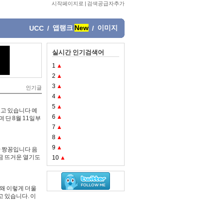
시작페이지로
|
검색공급자추가
앱랭크
New
이미지
UCC
/
/
실시간 인기검색어
1
▲
2
▲
3
▲
인기글
4
▲
5
▲
고 있습니다 예
6
▲
단 8월 11일부
7
▲
8
▲
9
▲
단 짱꽁입니다 음
금 뜨거운 열기도
10
▲
 왜 이렇게 더울
고 있습니다. 이