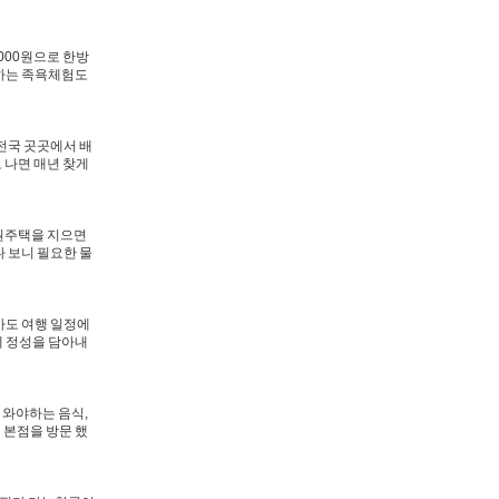
000원으로 한방
출하는 족욕체험도
 전국 곳곳에서 배
 나면 매년 찾게
원주택을 지으면
다 보니 필요한 물
바도 여행 일정에
에 정성을 담아내
 와야하는 음식,
 본점을 방문 했