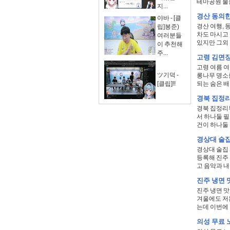
테마공원 물놀
지...
경산 동의한
야바 - [클
경산 여행,
립]봉준)
차도 마시고
여러분들
있지만 그외 
이 추천해
주...
고령 김면
고령 여름 여
ツ기덕 -
롱나무 명소를
[클립]!!
되는 숨은 배
경북 집정리
경북 집정리
서 하나둘 필
건이 하나둘 
경상대 술집
경상대 술집
등록해 진주
고 음악과 내
진주 냉면 
진주 냉면 맛
겨울에도 저는
는데 이번에 직
의성 무료 