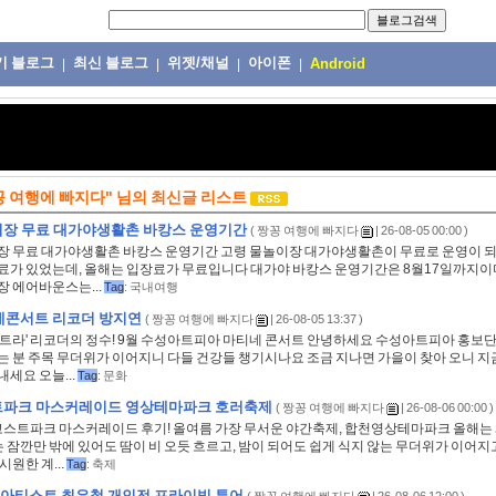
기 블로그
최신 블로그
위젯/채널
아이폰
|
|
|
|
Android
꽁 여행에 빠지다"
님의
최신글 리스트
이장 무료 대가야생활촌 바캉스 운영기간
(
짱꽁 여행에 빠지다
| 26-08-05 00:00 )
장 무료 대가야생활촌 바캉스 운영기간 고령 물놀이장 대가야생활촌이 무료로 운영이 되
료가 있었는데, 올해는 입장료가 무료입니다 대가야 바캉스 운영기간은 8월17일까지이며 
장 에어바운스는...
Tag
:
국내여행
티네콘서트 리코더 방지연
(
짱꽁 여행에 빠지다
| 26-08-05 13:37 )
스트라' 리코더의 정수! 9월 수성아트피아 마티네 콘서트 안녕하세요 수성아트피아 홍보
는 분 주목 무더위가 이어지니 다들 건강들 챙기시나요 조금 지나면 가을이 찾아 오니 지
세요 오늘...
Tag
:
문화
트파크 마스커레이드 영상테마파크 호러축제
(
짱꽁 여행에 빠지다
| 26-08-06 00:00 )
천 고스트파크 마스커레이드 후기! 올여름 가장 무서운 야간축제, 합천영상테마파크 올해는
 잠깐만 밖에 있어도 땀이 비 오듯 흐르고, 밤이 되어도 쉽게 식지 않는 무더위가 이어지
시원한 계...
Tag
:
축제
아티스트 최은철 개인전 프라이빗 투어