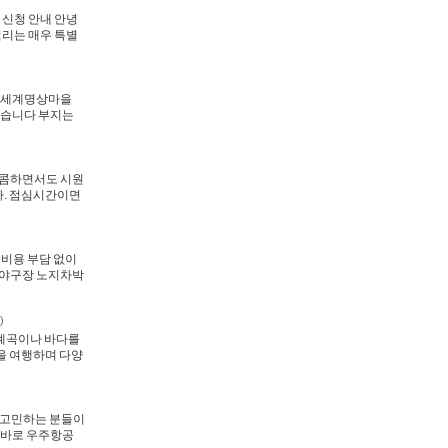
 신청 안내 안녕
리는 매우 특별
문경세계명상마을
했습니다 부지는
매콤하면서도 시원
다. 점심시간이면
 비용 부담 없이
경야구장 노지차박
)
 계곡이나 바다를
을 여행하며 다양
 고민하는 분들이
 바로 우주항공