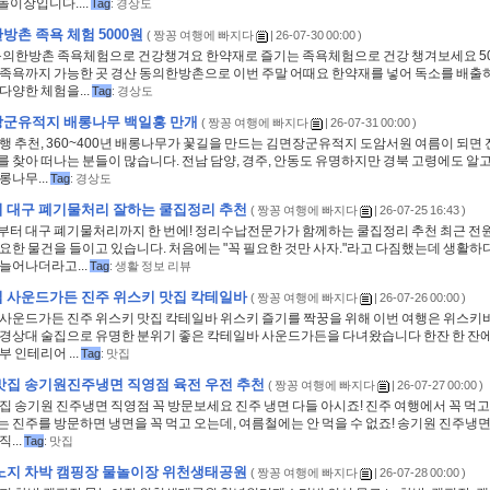
이장입니다....
Tag
:
경상도
방촌 족욕 체험 5000원
(
짱꽁 여행에 빠지다
| 26-07-30 00:00 )
 동의한방촌 족욕체험으로 건강챙겨요 한약재로 즐기는 족욕체험으로 건강 챙겨보세요 5
 족욕까지 가능한 곳 경산 동의한방촌으로 이번 주말 어때요 한약재를 넣어 독소를 배
다양한 체험을...
Tag
:
경상도
장군유적지 배롱나무 백일홍 만개
(
짱꽁 여행에 빠지다
| 26-07-31 00:00 )
행 추천, 360~400년 배롱나무가 꽃길을 만드는 김면장군유적지 도암서원 여름이 되면
 찾아 떠나는 분들이 많습니다. 전남 담양, 경주, 안동도 유명하지만 경북 고령에도 알고
롱나무...
Tag
:
경상도
 대구 폐기물처리 잘하는 쿨집정리 추천
(
짱꽁 여행에 빠지다
| 26-07-25 16:43 )
부터 대구 폐기물처리까지 한 번에! 정리수납전문가가 함께하는 쿨집정리 추천 최근 전
요한 물건을 들이고 있습니다. 처음에는 "꼭 필요한 것만 사자."라고 다짐했는데 생활하
늘어나더라고...
Tag
:
생활 정보 리뷰
 사운드가든 진주 위스키 맛집 칵테일바
(
짱꽁 여행에 빠지다
| 26-07-26 00:00 )
 사운드가든 진주 위스키 맛집 칵테일바 위스키 즐기를 짝꿍을 위해 이번 여행은 위스키
 경상대 술집으로 유명한 분위기 좋은 칵테일바 사운드가든을 다녀왔습니다 한잔 한 잔
부 인테리어 ...
Tag
:
맛집
맛집 송기원진주냉면 직영점 육전 우전 추천
(
짱꽁 여행에 빠지다
| 26-07-27 00:00 )
집 송기원 진주냉면 직영점 꼭 방문보세요 진주 냉면 다들 아시죠! 진주 여행에서 꼭 먹고
 진주를 방문하면 냉면을 꼭 먹고 오는데, 여름철에는 안 먹을 수 없죠! 송기원 진주냉면
...
Tag
:
맛집
노지 차박 캠핑장 물놀이장 위천생태공원
(
짱꽁 여행에 빠지다
| 26-07-28 00:00 )