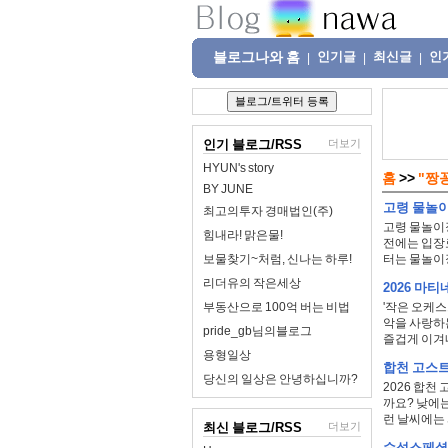
블로그나와 홈
인기글
최신글
인
|
|
|
인기 블로그/RSS
더보기
HYUN's story
홈
>>
"짱
BY JUNE
고령 물놀
최고의투자 경매법인(주)
고령 물놀이
힘내라! 맑은물!
전에는 입장
보물찾기~처럼, 신나는 하루!
터는 물놀이
리더유의 작은세상
2026 마
부동산으로 100억 버는 비법
'작은 오케
악을 사랑하
pride_gb님의블로그
즐겁게 이겨내
용형일상
합천 고스
당신의 일상은 안녕하십니까?
2026 합
까요? 낮에는
런 날씨에는 
최신 블로그/RSS
더보기
수성스페셜