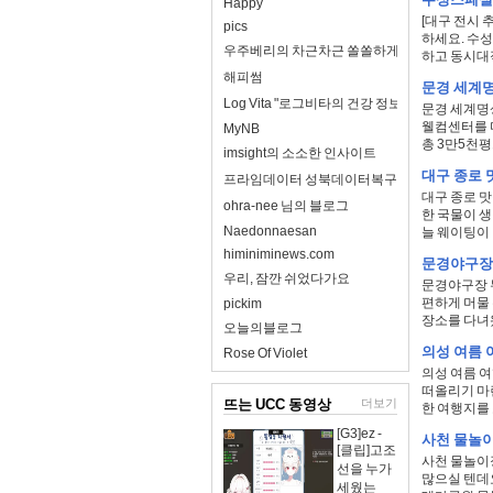
Happy
[대구 전시 
pics
하세요. 수
우주베리의 차근차근 쏠쏠하게
하고 동시대
해피썸
문경 세계명
Log Vita "로그비타의 건강 정보 완전 정리"
문경 세계명
웰컴센터를 
MyNB
총 3만5천평
imsight의 소소한 인사이트
대구 종로 
프라임데이터 성북데이터복구
대구 종로 
ohra-nee 님의 블로그
한 국물이 
Naedonnaesan
늘 웨이팅이 
himiniminews.com
문경야구장
우리, 잠깐 쉬었다가요
문경야구장 무
편하게 머물
pickim
장소를 다녀왔
오늘의블로그
의성 여름
Rose Of Violet
의성 여름 
떠올리기 마
뜨는 UCC 동영상
더보기
한 여행지를 
[G3]ez -
사천 물놀
[클립]고조
사천 물놀이
선을 누가
많으실 텐데
세웠는