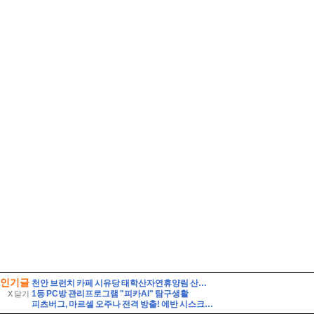
인기글
천안 브런치 카페 시유당 태학산자연휴양림 산책과 함께 천안 데이트 코스로 완벽한 브런치맛집
1등 PC방 관리프로그램 "피카AI" 탐구생활
X 닫기
피츠버그, 마르셀 오주나 전격 방출! 에반 시스크 복귀·로니 사이먼 콜업