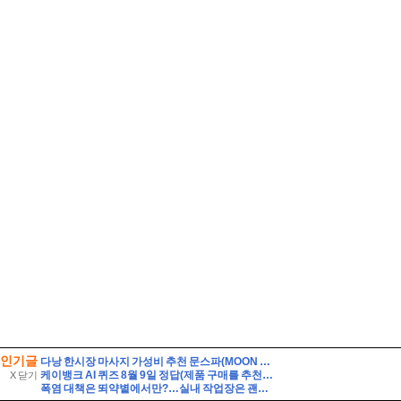
인기글
다낭 한시장 마사지 가성비 추천 문스파(MOON SPA)
케이뱅크 AI 퀴즈 8월 9일 정답(제품 구매를 추천하는 대신, 제품의 단점까지 솔직하게 리뷰하여 과소비를 경계하는 인플루언서 유형은?)
X 닫기
폭염 대책은 뙤약볕에서만?…실내 작업장은 괜찮을까[팩트체크]