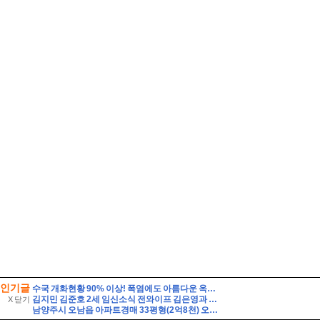
인기글
수국 개화현황 90% 이상! 폭염에도 아름다운 옥천묘목공원
김지민 김준호 2세 임신소식 전와이프 김은영과 자녀는?
X 닫기
남양주시 오남읍 아파트경매 33평형(2억8천) 오남체육공원인근 오남아이파크 9층 유찰1회 남양주오남아이파크아파트 부동산경매 매매