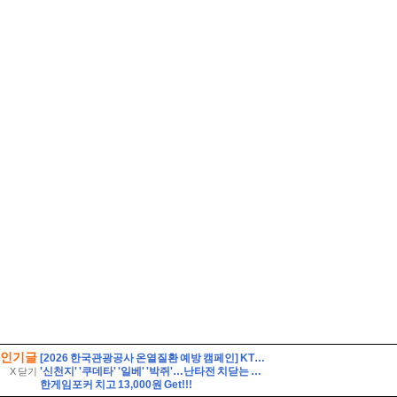
인기글
[2026 한국관광공사 온열질환 예방 캠페인] KTO와 함께하는 호종이와 무고미의 폭염대비 & 온열질환 예방 미션!
'신천지' '쿠데타' '일베' '박쥐'…난타전 치닫는 민주당 전당대회
X 닫기
한게임포커 치고 13,000원 Get!!!