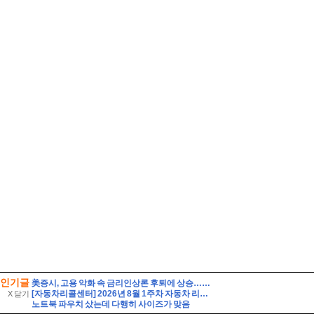
인기글
美증시, 고용 악화 속 금리인상론 후퇴에 상승…S&P 사상 최고
[자동차리콜센터] 2026년 8월 1주차 자동차 리콜 및 무상 수리 안내
X 닫기
노트북 파우치 샀는데 다행히 사이즈가 맞음