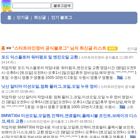
홈
인기글
최신글
인기 블로그
|
|
|
홈
>>
"스타트라인정비 공식블로그"
님의
최신글 리스트
인기글
포드 익스플로러 워터펌프 및 엔진오일 교환
(
스타트라인정비 공식블로그
| 26-07-
14 14:41 )
작업차량: 포드 익스플로러 작업내용: 워터펌프,엔진오일 교환 영업시간: [평일] 오전9
시-오후6시 [토요일] 오전9시-오후1시 [일요일] 휴무 정비상담,예약 문의: ***-***-**** 1
호점: 수원시 영통구 영통동 1005-10번지 2호점: 수원시 영통구 영통동 ...
Tag
:
교환
닛산 알티마 미션오일,점화 플러그,코일,오일 누유 정비
(
스타트라인정비 공식블
로그
| 26-07-15 08:44 )
작업차량: 닛산 알티마 작업내용: 점화 플러그,코일,미션오일,오일 누유 정비 영업시
간: [평일] 오전9시-오후6시 [토요일] 오전9시-오후1시 [일요일] 휴무 정비상담,예약 문
의: ***-***-**** 1호점: 수원시 영통구 영통동 1005-10번지 2호점: 수원시 ...
Tag
:
교환
BMW730d 미션오일,오일팬,인젝터,연료필터,플레시블 조인트,브레이크 디스
크,패드 교환
(
스타트라인정비 공식블로그
| 26-07-16 08:51 )
작업차량: BMW730d 작업내용: 미션오일,오일팬,인젝터,연료필터,플렉시블 보인트,
브레이크 디스크,패드 교환 영업시간: [평일] 오전9시-오후6시 [토요일] 오전9시-오후1
시 [일요일] 휴무 정비상담,예약 문의: ***-***-**** 1호점: 수원시 영통구 영통동 1...
Tag
: