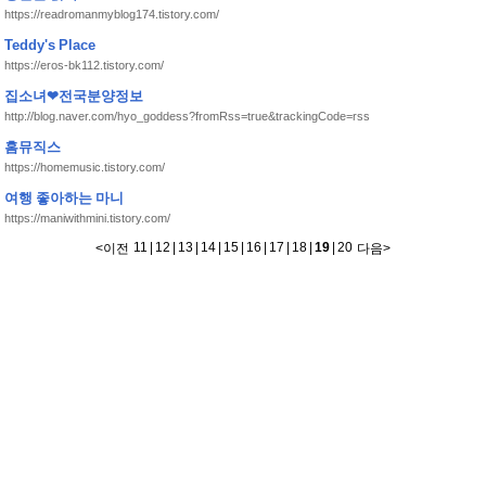
https://readromanmyblog174.tistory.com/
Teddy's Place
https://eros-bk112.tistory.com/
집소녀❤︎전국분양정보
http://blog.naver.com/hyo_goddess?fromRss=true&trackingCode=rss
홈뮤직스
https://homemusic.tistory.com/
여행 좋아하는 마니
https://maniwithmini.tistory.com/
11
|
12
|
13
|
14
|
15
|
16
|
17
|
18
|
19
|
20
<
이전
다음
>