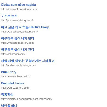
Občas sem něco napíšu
https://monyinfo.wordpress.com
포스트 뉴스
http://postnews.tistory.com/
하고 싶은 거 다 하는 HADA's Diary
https://dahalkkeoya.tistory.com/
하루하루 쌓여 내가 된다
https://malterego.tistory.com/
하루하루 쌓여 내가 된다
https://alteregoi.com/
매일 매일 새로운 것 알아가는 지식창고
http://andsecondly.tistory.com/
Blue Story
https://www.mblue.co.kr/
Beautiful Terms
https://bt812.tistory.com/
즉흥환상
http://lalalalove-song.tistory.com.tistory.com/
낭만을 읽다