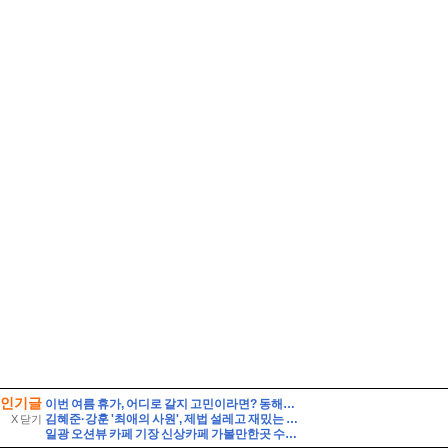
인기글
이번 여름 휴가, 어디로 갈지 고민이라면? 동해안 해수욕장 개폐장 일정 지금 바로 확인해 보세요!
김혜준·강훈 '최애의 사원', 제법 설레고 재밌는 덕질 로맨스
X 닫기
일광 오션뷰 카페 기장 신상카페 가볼만한곳 수목당 베이커리