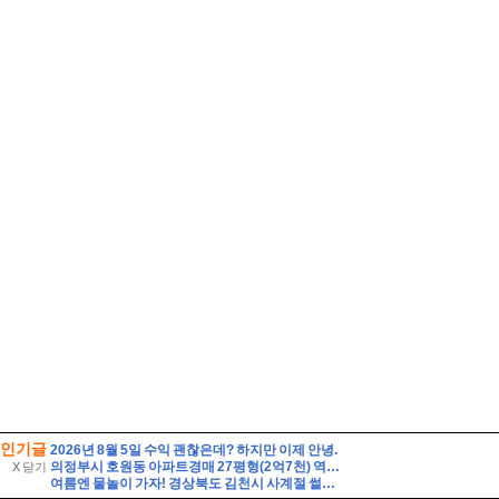
인기글
2026년 8월 5일 수익 괜찮은데? 하지만 이제 안녕.
의정부시 호원동 아파트경매 27평형(2억7천) 역세권 회룡역인근 호원우성3차 20층 유찰1회 의정부호원우성3차아파트 부동산경매 매매
X 닫기
여름엔 물놀이 가자! 경상북도 김천시 사계절 썰매장