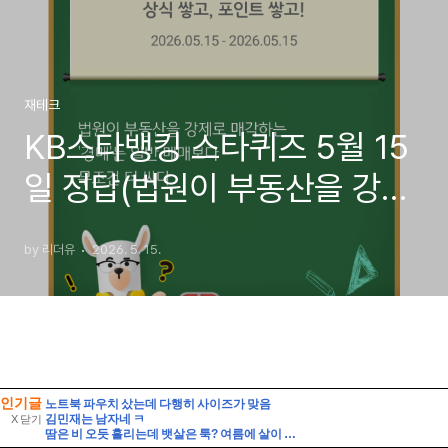
인기글
노트북 파우치 샀는데 다행히 사이즈가 맞음
김민재는 남자네 ㅋ
X 닫기
땀은 비 오듯 흘리는데 뱃살은 툭? 여름에 살이 찌는 이유