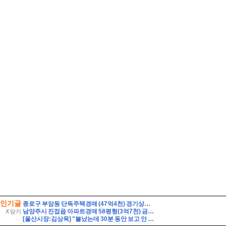
인기글
종로구 부암동 단독주택경매 (47억4천) 경기상고인근 대지260평 건물60평 2층주택 유찰1회 종로구부암동단독주택 부동산경매 매물건
남양주시 진접읍 아파트경매 58평형(3억7천) 금곡리 해밀초등학교인근 신영지웰 10층 유찰2회 급매시세 남양주진접신영지웰아파트 부동산경매 매매
X 닫기
[울산시장:김상욱] "불났는데 30분 동안 보고 안 해?" 김상욱 호통에 얼어붙은 회의장