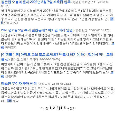
평관헌 오늘의 운세 2026년 8월 7일 계축日 입추
(
평관헌 역학연구소
| 26-08-06
03:02 )
평관헌 역학연구소 오늘의 운세 2026년 8월 7일 계축일 입추 (음) 6월 25일 검은소日
오늘은 계축일 검은소 흑우입니다. 계획에 차질 없도록 꼼꼼히 살피는 게 좋습니다. 대
충 하다가 곤란을 겪을 수 있습니다. 평관 이종희 쥐띠 운세 36년생 가능한일 48년...
Ta
g
:
오늘의운세
2026년 8월 5일 수익 괜찮은데? 하지만 이제 안녕.
(
용형일상
| 26-08-06 01:17 )
늦잠을 자서 10시 28분쯤에 변곡점은 먹지를 못했다. 그후에 그냥 더 떨어지기를 기다
렸는데 내 기준에는 10시28분 보다 더 떨어지는걸 기다렸는데 없어서 그냥 지켜만 봤
다 지금보니까 변곡점이 있긴했네 근데 사실 오늘 내 매매는 원칙을 어긴 매매였다. ...
T
ag
:
매매일지
[여행필수템] 아직도 호텔 포트 쓰세요? 반드시 챙겨야 하는 접이식 미니 트래
블 팟
(
똘마켓, 집을 기록하다
| 26-08-06 00:00 )
여행지에서 끓여 먹는 라면 한 그릇 해외여행 캠핑 필수템 멀티 트래블 팟 여행이나 캠
핑 떠날 때 짐 챙기면서 "숙소에 전기포트 있으니까 괜찮겠지?" 하고 그냥 지나치셨던
적 많으시죠! 하지만 숙소에 비치된 전기포트는 이전 투숙객이 어떻게 썼을지 몰라...
T
ag
:
살림리뷰
타스만 무이자 구매 예정
(
용형일상
| 26-08-05 22:12 )
차를 살까? 말까? 항상 고민중이다. 사업자 혜택을 볼수있는 타스만, 펠리세이드 이 둘
중에 고민을 하고있는중에 타스만으로 기울이고 있는중이다. 매일 고속도로를 다녀야
하는 입장이라면 타스만은 1차선은 절때 못가기 때문에 펠리세이드가 편하겠지만
매...
Tag
:
생각
1
|
2
|
3
|
4
|
5
<
이전
다음
>