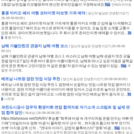
1층집! 낡은집을 리모텔링하여 변신한 온라인집들이 구경해보세요
Tag
:
인테리어자료
홍콩 마카오 페리 여행 코타이젯 터보젯 가격 예약
(
당신의 일상은 안녕한가요?
|
26-08-06 06:00 )
홍콩 마카오 페리 코타이젯 터보젯 가격 예약 홍콩 마카오 여행 간 김에 둘 다 여행하고
오면 좋잖아요? 페리 또는 버스로 편하게 이동할 수 있어요. 오늘 집중 소개할 교통수
단은 페리. 코타이젯과 터보젯입니다. 두 회사 모두 온라인 티켓 예매할 수 있어요...
Ta
g
:
홍콩 마카오。
남해 가볼만한곳 관광지 남해 여행 코스
(
당신의 일상은 안녕한가요?
| 26-08-06
00:10 )
남해 가볼만한곳 관광지 남해 여행 코스 1. 버스타고 남해 여행 남해 관광지 멋진 곳들
정말 많지요? 일단 푸른 바다 풍경이 아름다웠어요. 남해로 떠나고 싶은 마음은 굴뚝같
은데 운전 못해서 고민이었던 저 같은 분들! 차 없이 떠날 수 있는 방법이 있답...
Tag
:
주
말엔 국내여행。
베트남 나트랑 깜란 맛집 식당 추천
(
당신의 일상은 안녕한가요?
| 26-08-06 00:00 )
베트남 나트랑 깜란 맛집 식당 추천 1. 깜란에서 손꼽히는 맛집 나트랑 맛집 엠어이 다
녀왔어요. 깜란 지역은 아름다운 바이다이 해변 있어서 고급 리조트 늘어선 곳인데요.
의외로 맛집 찾긴 쉽지 않더라고요. 나트랑 깜란 식당 여긴 베트남 현지 음식과 신...
Ta
g
:
나트랑
과천도시공사 업무직 환경미화 면접 합격자료 자기소개 스크립트 및 실제 면
접 합격 답안
(
책세상
| 26-08-06 08:29 )
https://dailyissue.net/SIAVKV 류승룡 "화투패 비광 속 개구리처럼 온몸 던지는 아빠 연
기해" | 데일리이슈 영화 '비광'서 몰락한 야구 선수 역…하지원과 톱스타 부부 연기'미
쓰백' 이지원 감독 신작…"연대의 이야기, 감정의 블록버스터" 영화 '비광...
Tag
:
레포트
,
과천도시공사 업무직
,
과천도시공사 업무직 환경미화 면접 합격자료 자
,
방송대
,
방통대
,
보고