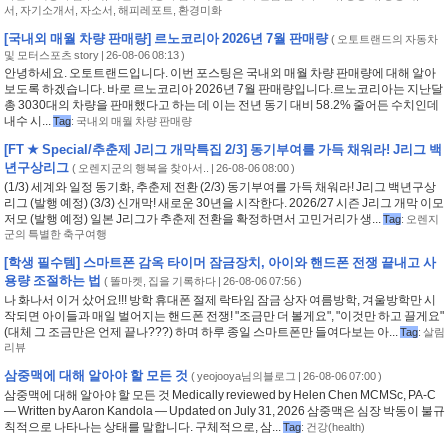
서
,
자기소개서
,
자소서
,
해피레포트
,
환경미화
[국내외 매월 차량 판매량] 르노코리아 2026년 7월 판매량
(
오토트랜드의 자동차
및 모터스포츠 story
| 26-08-06 08:13 )
안녕하세요. 오토트랜드입니다. 이번 포스팅은 국내외 매월 차량 판매량에 대해 알아
보도록 하겠습니다. 바로 르노코리아 2026년 7월 판매량입니다.르노코리아는 지난달
총 3030대의 차량을 판매했다고 하는 데 이는 전년 동기 대비 58.2% 줄어든 수치인데
내수 시...
Tag
:
국내외 매월 차량 판매량
[FT ★ Special/추춘제 J리그 개막특집 2/3] 동기부여를 가득 채워라! J리그 백
년구상리그
(
오렌지군의 행복을 찾아서..
| 26-08-06 08:00 )
(1/3) 세계와 일정 동기화, 추춘제 전환 (2/3) 동기부여를 가득 채워라! J리그 백년구상
리그 (발행 예정) (3/3) 신개막! 새로운 30년을 시작한다. 2026/27 시즌 J리그 개막 이모
저모 (발행 예정) 일본 J리그가 추춘제 전환을 확정하면서 고민거리가 생...
Tag
:
오렌지
군의 특별한 축구여행
[학생 필수템] 스마트폰 감옥 타이머 잠금장치, 아이와 핸드폰 전쟁 끝내고 사
용량 조절하는 법
(
똘마켓, 집을 기록하다
| 26-08-06 07:56 )
나 화나서 이거 샀어요!!! 방학 휴대폰 절제 락타임 잠금 상자 여름방학, 겨울방학만 시
작되면 아이들과 매일 벌어지는 핸드폰 전쟁! "조금만 더 볼게요", "이것만 하고 끌게요"
(대체 그 조금만은 언제 끝나???) 하며 하루 종일 스마트폰만 들여다보는 아...
Tag
:
살림
리뷰
삼중맥에 대해 알아야 할 모든 것
(
yeojooya님의블로그
| 26-08-06 07:00 )
삼중맥에 대해 알아야 할 모든 것 Medically reviewed by Helen Chen MCMSc, PA-C
— Written by Aaron Kandola — Updated on July 31, 2026 삼중맥은 심장 박동이 불규
칙적으로 나타나는 상태를 말합니다. 구체적으로, 삼...
Tag
:
건강(health)