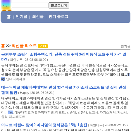
홈
인기글
최신글
인기 블로그
|
|
|
홈
>>
최신글 리스트
인기글
은퇴부부 조립식 소형주택짓기, 단층 전원주택 9평 이동식 모듈주택 가격 얼
마?
(
하얀나무
| 26-08-06 10:00 )
은퇴 후에는 큰 집보다 관리하기 쉽고, 동선이 편한 집이 더 현실적으로 다가오는데요.
청소와 관리 부담은 줄이고, 꼭 필요한 공간만 알차게 담은 단층 전원주택이라면 노후
생활에도 잘 맞겠더라고요. 오늘 소개하는 집은 프로젝트명부터 따뜻한 “할머니 할...
T
ag
:
인테리어자료
대구대학교 재활과학대학원 면접 합격자료 자기소개 스크립트 및 실제 면접
합격 답안
(
Happy
| 26-08-06 08:21 )
대구대학교 재활과학대학원 면접 합격자료 자기소개 스크립트 및 실제 면접 합격 답안
대구대학교 재활과학대학원 면접 합격자.pdf해당 자료는 해피레포트 유료 결제 후 열
람 가능하며,세일즈 링크를 통한 구매시 작성자에게 수수료가 지급됩니다.분량 : 6 페
이...
Tag
:
대구대학교 재활과학대학원
,
레포트
,
방송대
,
방통대
,
보고서
,
자기소개서
,
자소서
,
합격
,
해피레포트
아파트 베란다 맞어? 미니멀의 정석같은 15평 1층집
(
하얀나무
| 26-08-05 21:15 )
미니말의 정석을 보여주는 실내와 아파트 같지않은 베란다테라스가 너무근사한 15평