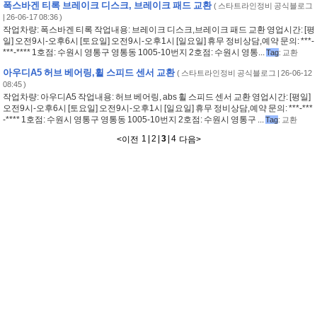
폭스바겐 티록 브레이크 디스크, 브레이크 패드 교환
(
스타트라인정비 공식블로그
| 26-06-17 08:36 )
작업차량: 폭스바겐 티록 작업내용: 브레이크 디스크,브레이크 패드 교환 영업시간: [평
일] 오전9시-오후6시 [토요일] 오전9시-오후1시 [일요일] 휴무 정비상담,예약 문의: ***-
***-**** 1호점: 수원시 영통구 영통동 1005-10번지 2호점: 수원시 영통...
Tag
:
교환
아우디A5 허브 베어링,휠 스피드 센서 교환
(
스타트라인정비 공식블로그
| 26-06-12
08:45 )
작업차량: 아우디A5 작업내용: 허브 베어링, abs 휠 스피드 센서 교환 영업시간: [평일]
오전9시-오후6시 [토요일] 오전9시-오후1시 [일요일] 휴무 정비상담,예약 문의: ***-***
-**** 1호점: 수원시 영통구 영통동 1005-10번지 2호점: 수원시 영통구 ...
Tag
:
교환
1
|
2
|
3
|
4
<
이전
다음
>