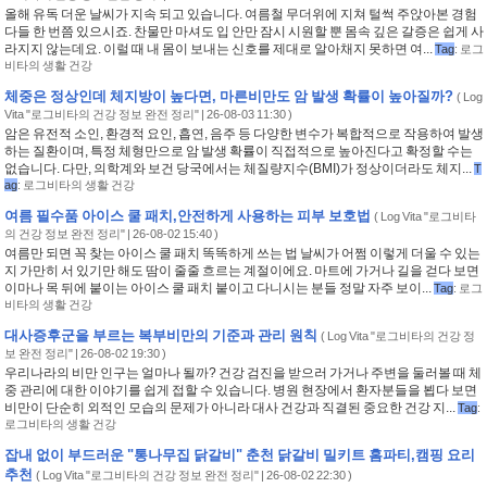
올해 유독 더운 날씨가 지속 되고 있습니다. 여름철 무더위에 지쳐 털썩 주앉아본 경험
다들 한 번쯤 있으시죠. 찬물만 마셔도 입 안만 잠시 시원할 뿐 몸속 깊은 갈증은 쉽게 사
라지지 않는데요. 이럴 때 내 몸이 보내는 신호를 제대로 알아채지 못하면 여...
Tag
:
로그
비타의 생활 건강
체중은 정상인데 체지방이 높다면, 마른비만도 암 발생 확률이 높아질까?
(
Log
Vita "로그비타의 건강 정보 완전 정리"
| 26-08-03 11:30 )
암은 유전적 소인, 환경적 요인, 흡연, 음주 등 다양한 변수가 복합적으로 작용하여 발생
하는 질환이며, 특정 체형만으로 암 발생 확률이 직접적으로 높아진다고 확정할 수는
없습니다. 다만, 의학계와 보건 당국에서는 체질량지수(BMI)가 정상이더라도 체지...
T
ag
:
로그비타의 생활 건강
여름 필수품 아이스 쿨 패치,안전하게 사용하는 피부 보호법
(
Log Vita "로그비타
의 건강 정보 완전 정리"
| 26-08-02 15:40 )
여름만 되면 꼭 찾는 아이스 쿨 패치 똑똑하게 쓰는 법 날씨가 어쩜 이렇게 더울 수 있는
지 가만히 서 있기만 해도 땀이 줄줄 흐르는 계절이에요. 마트에 가거나 길을 걷다 보면
이마나 목 뒤에 붙이는 아이스 쿨 패치 붙이고 다니시는 분들 정말 자주 보이...
Tag
:
로그
비타의 생활 건강
대사증후군을 부르는 복부비만의 기준과 관리 원칙
(
Log Vita "로그비타의 건강 정
보 완전 정리"
| 26-08-02 19:30 )
우리나라의 비만 인구는 얼마나 될까? 건강 검진을 받으러 가거나 주변을 둘러볼 때 체
중 관리에 대한 이야기를 쉽게 접할 수 있습니다. 병원 현장에서 환자분들을 뵙다 보면
비만이 단순히 외적인 모습의 문제가 아니라 대사 건강과 직결된 중요한 건강 지...
Tag
:
로그비타의 생활 건강
잡내 없이 부드러운 "통나무집 닭갈비" 춘천 닭갈비 밀키트 홈파티,캠핑 요리
추천
(
Log Vita "로그비타의 건강 정보 완전 정리"
| 26-08-02 22:30 )