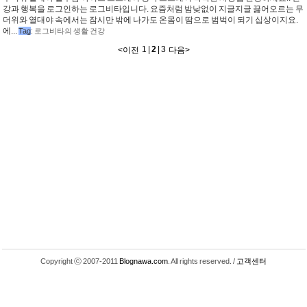
강과 행복을 로그인하는 로그비타입니다. 요즘처럼 밤낮없이 지글지글 끓어오르는 무
더위와 열대야 속에서는 잠시만 밖에 나가도 온몸이 땀으로 범벅이 되기 십상이지요.
에...
Tag
:
로그비타의 생활 건강
1
|
2
|
3
<
이전
다음
>
Copyright ⓒ 2007-2011
Blognawa.com
. All rights reserved. /
고객센터