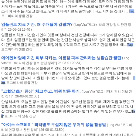
올 여름 폭염예방응급 키트 꼭 챙겨야 하는 이유 해마다 여름이 오면 더위가 점점 더 매
서워지는 느낌이 들어요. 올 여름도 역시나 기온이 큰 폭으로 올라가면서 폭염주의보
소식이 자주 들려오고 있네요. 날씨가 더워지면 단순히 땀이 나고 지치는 것에서 ...
Tag
:
로그비타의 생활 건강
임플란트 치료 기간, 왜 수개월이 걸릴까?
(
Log Vita "로그비타의 건강 정보 완전 정
리"
| 26-08-02 13:40 )
임플란트 치료 기간은 개인의 잇몸 뼈 상태나 전신 건강에 따라 크게 달라질 수 있습니
다. 흔히 임플란트는 몇 달 안에 끝나는 간단한 시술로 생각하기 쉽지만, 뼈와 인공 치근
이 단단하게 결합하는 골유착 과정이 필수적이므로 전체 치료 기간을 정확히 예...
Tag
:
로그비타의 생활 건강
에어컨 바람에 지친 피부 지키는, 여름철 피부 관리하는 생활습관 꿀팁
(
Log
Vita "로그비타의 건강 정보 완전 정리"
| 26-08-01 20:23 )
여름철 피부 관리하는 생활습관 이것만 챙겨도 올여름 피부 걱정 끝 무더운 여름이 찾
아오면 강한 햇볕 때문에 피부가 발갛게 달아오르고 땀과 유분으로 속이 답답해지는
날이 참 많아집니다. 시원한 에어컨 아래에 오래 앉아 있다 보면 겉은 번들거리는데 ...
T
ag
:
로그비타의 생활 건강
"고혈압 초기 증상" 체크 하고, 병원 방문 하기.
(
Log Vita "로그비타의 건강 정보 완
전 정리"
| 26-08-01 22:30 )
안녕하세요. 오늘은 평소 건강 관리에 관심이 많으신 분들을 위해, 제가 직접 겪었던 고
혈압 초기 증상과 그로 인해 병원을 방문하게 된 솔직한 이야기를 해보려고 합니다. 사
실 고혈압은 침묵의 살인자라고 불릴 만큼 평소에는 별다른 증상이 없는 경우가 많...
Ta
g
:
로그비타의 생활 건강
"아이스 스프레이" 뙤약볕도 무섭지 않은 무더위 용품 활용법
(
Log Vita "로그비
타의 건강 정보 완전 정리"
| 26-08-01 23:50 )
무더위 열대야 필수품 아이스 스프레이 냉각 스프레이 똑똑한 사용법 안녕하세요!! 건