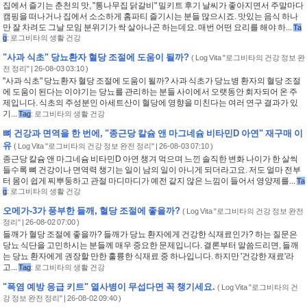
집에서 즐기는 춘천의 맛, "통나무집 닭갈비" 밀키트 후기 날씨가 좋아지면서 주말마다
캠핑을 떠나거나 집에서 소소하게 홈파티 즐기시는 분들 많으시죠. 맛있는 음식 하나
만 잘 차려도 그날 모임 분위기가 싹 살아나곤 하는데요. 매번 어떤 요리를 해야 하...
Ta
g
:
로그비타의 생활 건강
"사과 식초" 당뇨환자 혈당 조절에 도움이 될까?
(
Log Vita "로그비타의 건강 정보 완
전 정리"
| 26-08-03 03:10 )
"사과 식초" 당뇨환자 혈당 조절에 도움이 될까? 사과 식초가 당뇨병 환자의 혈당 조절
에 도움이 된다는 이야기는 당뇨를 관리하는 분들 사이에서 오랫동안 회자되어 온 주
제입니다. 식초의 주성분인 아세트산이 혈당에 영향을 미친다는 여러 연구 결과가 있
기...
Tag
:
로그비타의 생활 건강
뼈 건강과 면역을 한 번에, "종근당 칼슘 앤 마그네슘 비타민D 아연" 재구매 이
유
(
Log Vita "로그비타의 건강 정보 완전 정리"
| 26-08-03 07:10 )
종근당 칼슘 앤 마그네슘 비타민D 아연 챙겨 먹으며 느낀 솔직한 변화 나이가 한 살씩
들수록 뼈 건강이나 면역력 챙기는 일이 남의 일이 아니게 되더라고요. 저도 얼마 전부
터 몸이 쉽게 찌뿌둥하고 관절 마디마디가 예전 같지 않은 느낌이 들어서 영양제를...
Ta
g
:
로그비타의 생활 건강
오메가-3가 풍부한 들깨, 혈당 조절에 좋을까?
(
Log Vita "로그비타의 건강 정보 완전
정리"
| 26-08-02 07:00 )
들깨가 혈당 조절에 좋을까? 들깨가 당뇨 환자에게 건강한 식재료인가? 하는 질문은
당뇨 식단을 고민하시는 분들께 매우 중요한 문제입니다. 결론부터 말씀드리면, 들깨
는 당뇨 환자에게 권장할 만한 훌륭한 식재료 중 하나입니다. 하지만 '건강한 재료'라
고...
Tag
:
로그비타의 생활 건강
"폭염 예방 응급 키트" 열사병이 무섭다면 꼭 챙기세요.
(
Log Vita "로그비타의 건
강 정보 완전 정리"
| 26-08-02 09:40 )