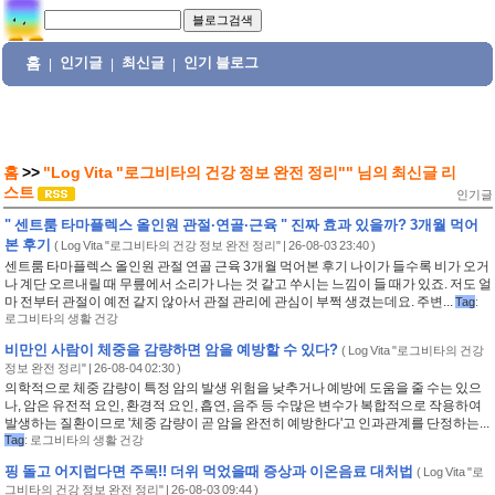
홈
인기글
최신글
인기 블로그
|
|
|
홈
>>
"Log Vita "로그비타의 건강 정보 완전 정리""
님의
최신글 리
스트
인기글
" 센트룸 타마플렉스 올인원 관절·연골·근육 " 진짜 효과 있을까? 3개월 먹어
본 후기
(
Log Vita "로그비타의 건강 정보 완전 정리"
| 26-08-03 23:40 )
센트룸 타마플렉스 올인원 관절 연골 근육 3개월 먹어본 후기 나이가 들수록 비가 오거
나 계단 오르내릴 때 무릎에서 소리가 나는 것 같고 쑤시는 느낌이 들 때가 있죠. 저도 얼
마 전부터 관절이 예전 같지 않아서 관절 관리에 관심이 부쩍 생겼는데요. 주변...
Tag
:
로그비타의 생활 건강
비만인 사람이 체중을 감량하면 암을 예방할 수 있다?
(
Log Vita "로그비타의 건강
정보 완전 정리"
| 26-08-04 02:30 )
의학적으로 체중 감량이 특정 암의 발생 위험을 낮추거나 예방에 도움을 줄 수는 있으
나, 암은 유전적 요인, 환경적 요인, 흡연, 음주 등 수많은 변수가 복합적으로 작용하여
발생하는 질환이므로 '체중 감량이 곧 암을 완전히 예방한다'고 인과관계를 단정하는...
Tag
:
로그비타의 생활 건강
핑 돌고 어지럽다면 주목!! 더위 먹었을때 증상과 이온음료 대처법
(
Log Vita "로
그비타의 건강 정보 완전 정리"
| 26-08-03 09:44 )