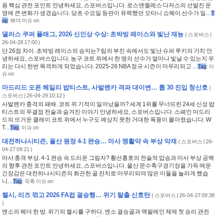
용 핵심 관전 포인트 안녕하세요, 스포버스입니다. 로스앤젤레스 다저스의 선발진 운
영에 큰 변화가 생겼습니다. 당초 수요일 등판이 유력했던 오타니 쇼헤이 선수가 일...
T
ag
:
해야 이슈 on
댈러스 쿠퍼 플래그, 2026 신인상 수상: 초박빙 레이스와 빛난 재능
(
스포버스
|
26-04-28 17:00 )
단 26점 차이. 초박빙 레이스의 승자는? 팀의 부진 속에서도 빛난 슈퍼 루키의 가치 안
녕하세요, 스포버스입니다. 농구 코트 위에서 한 명의 선수가 얼마나 빛날 수 있는지 우
리는 다시 한번 목격하게 되었습니다. 2025-26 NBA 정규 시즌이 마무리되고 ...
Tag
:
이
슈 on
마드리드 오픈 헤일리 밥티스트, 사발렌카 격파 대이변… 톱 30 진입 청신호
(
스포버스
| 26-04-29 10:12 )
사발렌카 충격의 패배. 코트 위 기적이 일어났을까? 세계 1위를 무너뜨린 24세 신성 밥
티스트의 무결점 전술과 숨겨진 이야기 안녕하세요, 스포버스입니다. 스페인 마드리
드의 뜨거운 클레이 코트 위에서 누구도 예상치 못한 거대한 폭풍이 몰아쳤습니다. W
T...
Tag
:
이슈 on
대전하나시티즌, 울산 원정 4-1 완승… 마사 맹활약 속 부상 악재
(
스포버스
| 26-
04-27 09:21 )
마사 충격 부상. 4-1 완승 속 드리운 그림자? 황선홍호의 전술적 압승과 마사 부상 공백
의 향후 관전 포인트 안녕하세요, 스포버스입니다. 울산 문수축구경기장을 가득 메운
긴장감은 대전하나시티즌의 화끈한 골 잔치로 마무리되며 많은 이들을 놀라게 했습
니...
Tag
:
국축 이슈 on
첼시, 리즈 꺾고 2026 FA컵 결승행… 위기 탈출 신호탄
(
스포버스
| 26-04-27 09:38
)
엔소의 헤더 한 방. 위기의 첼시를 구하다. 엔소 결승골과 맥팔레인 체제 첫 승리 관전