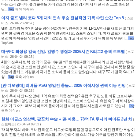
다는 소식입니다. 클리블랜드 가디언즈와의 원정 경기에서 터진 시즌 11호 홈런은
단...
Tag
:
해야 이슈 on
여자 골프 넬리 코다 5개 대회 연속 우승 전설적인 기록 수립 순간 Top 5
(
스포
버스
| 26-04-23 20:57 )
넬리 코다의 독주? 전설을 넘어 신화가 된 5연승의 기록. LPGA 역사를 새로 쓴 코다의
완벽한 샷과 경이로운 집중력 분석 안녕하세요, 스포버스입니다. 여자 골프의 판도를
완전히 바꿔놓은 엄청난 사건이 있었죠. 넬리 코다 선수가 5개 대회 연속 우승이...
Tag
:
Top5 on
대구FC 최성용 감독 선임: 김병수 경질과 2026시즌 K리그2 승격 로드맵
(
스포
버스
| 26-04-24 09:23 )
4월의 잔혹사 반복. 승격의 꿈은 이뤄질까? 반복된 4월의 잔혹사와 신임 사령탑 체제
의 숨겨진 관전 포인트 안녕하세요, 스포버스입니다. 대구의 봄은 언제나 따뜻할 줄 알
았는데 올해도 어김없이 차가운 소식이 들려오고 말았습니다. 대구FC가 결국 K리그2
성...
Tag
:
국축 이슈 on
[얀 디오망데] 리버풀·PSG 영입전 충돌… 2026 이적시장 권력 이동 전망
(
스포
버스
| 26-04-24 09:28 )
살라 후계자 얀 디오망데. 1억 유로의 최종 선택은? 유럽 축구 판도를 바꿀 코트디부아
르 천재 윙어 영입전 관전 포인트 안녕하세요, 스포버스입니다. 유럽 축구 이적 시장의
시계가 그 어느 때보다 빠르게 돌아가며 전 세계 팬들의 시선을 사로잡고 있습니...
Tag
:
해축 이슈 on
한화 이글스 엄상백, 팔꿈치 수술 시즌 아웃… 78억 FA 투자의 뼈아픈 2년 차
(
스포버스
| 26-04-24 09:32 )
78억 투자의 비극. 무너진 마운드 헤드샷 퇴장과 불펜 강등으로 이어진 잔혹한 부상 이
탈의 전말 안녕하세요, 스포버스입니다. 한화 이글스의 가을 야구를 향한 계획이 예상