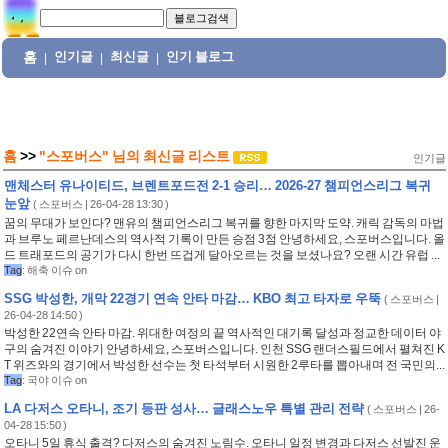
홈
인기글
최신글
인기 블로그
|
|
|
홈
>>
"스포버스"
님의
최신글 리스트
인기글
맨체스터 유나이티드, 브렌트포드전 2-1 승리… 2026-27 챔피언스리그 복귀
눈앞
(
스포버스
| 26-04-28 13:30 )
꿈의 무대가 보인다? 맨유의 챔피언스리그 복귀를 향한 마지막 도약. 캐릭 감독의 마법
과 브루노 페르난데스의 역사적 기록이 만든 승점 3점 안녕하세요, 스포버스입니다. 올
드 트래포드의 공기가 다시 한번 뜨겁게 달아오르는 것을 보셨나요? 오랜 시간 유럽 ...
Tag
:
해축 이슈 on
SSG 박성한, 개막 22경기 연속 안타 마감… KBO 최고 타자로 우뚝
(
스포버스
|
26-04-28 14:50 )
박성한 22연속 안타 마감. 위대한 여정의 끝 역사적인 대기록 달성과 정교한 데이터 야
구의 숨겨진 이야기 안녕하세요, 스포버스입니다. 인천 SSG 랜더스필드에서 펼쳐진 K
T 위즈와의 경기에서 박성한 선수는 첫 타석부터 시원한 2루타를 뽑아내며 전 국민의...
Tag
:
국야 이슈 on
LA 다저스 오타니, 조기 등판 성사… 글래스노우 특별 관리 전략
(
스포버스
| 26-
04-28 15:50 )
오타니 5일 휴식 출격? 다저스의 숨겨진 노림수. 오타니 일정 변경과 다저스 선발진 운