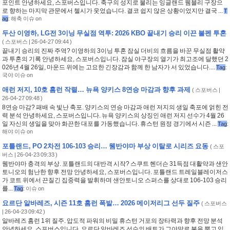
포인트 안녕하세요, 스포버스입니다. 축구의 성지로 불리는 잉글랜드 웸블리 구장으
로 향하는 마지막 관문에서 첼시가 웃었습니다. 결코 쉽지 않은 상황이었지만 결국 ...
T
ag
:
해축 이슈 on
두산 이영하, LG전 3이닝 무실점 역투: 2026 KBO 끝내기 승리 이끈 불펜 투혼
(
스포버스
| 26-04-27 09:44 )
끝내기 승리의 진짜 주역? 이영하의 3이닝 투혼 잠실 더비의 흐름을 바꾼 무실점 활약
과 투혼의 기록 안녕하세요, 스포버스입니다. 잠실 야구장의 열기가 최고조에 달했던 2
026년 4월 26일, 마운드 위에는 고요한 긴장감과 함께 한 남자가 서 있었습니다....
Tag
:
국야 이슈 on
애런 저지, 10호 홈런 작렬… 뉴욕 양키스 8연승 마감과 향후 과제
(
스포버스
|
26-04-27 09:48 )
8연승 마감? 패배 속 빛난 축포. 양키스의 연승 마감과 애런 저지의 생일 축포에 얽힌 전
력 분석 안녕하세요, 스포버스입니다. 뉴욕 양키스의 상징인 애런 저지 선수가 4월 26
일 자신의 생일을 맞아 화끈한 대포를 가동했습니다. 휴스턴 원정 경기에서 시즌 ...
Tag
:
해야 이슈 on
포틀랜드, PO 2차전 106-103 승리… 웸반야마 부상 이탈로 시리즈 요동
(
스포
버스
| 26-04-23 09:33 )
웸반야마 충격의 부상. 포틀랜드의 대반격 시작? 스쿠트 헨더슨 31득점 대활약과 샌안
토니오의 험난한 향후 전망 안녕하세요, 스포버스입니다. 포틀랜드 트레일블레이저스
가 코트 위에서 끈질긴 집중력을 발휘하며 샌안토니오 스퍼스를 상대로 106-103 승리
를...
Tag
:
이슈 on
요르단 알바레즈, 시즌 11호 홈런 폭발… 2026 메이저리그 선두 질주
(
스포버스
| 26-04-23 09:42 )
알바레즈 홈런 1위 질주. 압도적 파워의 비밀 휴스턴 거포의 장타력과 향후 전망 분석
안녕하세요, 스포버스입니다. 요르단 알바레즈 선수의 배트가 그야말로 불을 뿜고 있