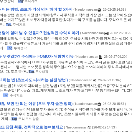
수 있습니...
Tag
:
주식기초
 버는 방법, 초보가 가장 먼저 해야 할 5가지
(
Naedonnaesan
| 26-02-25 14:52 )
버는 방법, 초보가 가장 먼저 해야 할 5가지 주식을 시작하면 가장 먼저 드는 생각이 있습
버는 거지?” 많은 초보 투자자들이 종목만 찾다가 수익 구조를 놓칩니다. 주식으로 돈 
...
Tag
:
주식기초
 달에 얼마 벌 수 있을까? 현실적인 수익 이야기
(
Naedonnaesan
| 26-02-26 10:25 
달에 얼마 벌 수 있을까? 현실적인 수익 이야기 주식을 시작하면 가장 먼저 드는 생각이 
얼마 벌 수 있을까?” 유튜브나 커뮤니티를 보면 수익 인증이 넘쳐나지만 현실은 조금 다릅
 ...
Tag
:
투자생각
뜻 무엇일까? 주식에서 FOMO가 위험한 이유
(
Naedonnaesan
| 26-02-27 09:20 )
 무엇일까? 주식에서 FOMO가 위험한 이유 최근 주식이나 코인 투자 글을 보다 보면 “포
 됩니다. 그렇다면 포모 뜻은 정확히 무엇일까요? 오늘은 포모의 의미와 주식 투자에서 
. 포모 뜻 (F...
Tag
:
투자생각
I 하는 법 (초보자도 따라하는 실전 방법 )
(
Naedonnaesan
| 26-02-23 15:04 )
I 하는 법 (초보자도 따라하는 실전 방법 ) 도입부 (클릭률/체류시간용) 요즘 “주식 분석 AI
는 단순합니다. 뉴스, 차트, 재무제표… 초보자가 혼자 보기엔 너무 많기 때문입니다. 그
..
Tag
:
주식기초
매일 보면 안 되는 이유 (초보 투자 습관 정리)
(
Naedonnaesan
| 26-02-20 15:57 )
일 보면 안 되는 이유 (초보 투자 습관 정리) 주식을 시작하면 계좌를 자주 보게 됩니다. 아
를 확인하는 횟수가 점점 늘어납니다. 하지만 초보자일수록 계좌를 자주 보는 습관은 투자
 계좌...
Tag
:
주식 초보 탈출
또 당첨 확률, 전략적으로 높여보세요
(
Naedonnaesan
| 26-02-19 14:33 )