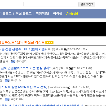
기 블로그
최신 블로그
위젯/채널
아이폰
|
|
|
|
Android
식공부노트"
님의
최신글 리스트
는 전쟁 관련주 TOP3 (현재 기준)
(
주식공부노트
| 26-03-25 11:29 )
는 전쟁 관련주 TOP3 (현재 기준) 전쟁 관련주… 지금 들어가도 될까? 많은 사람들이 
 실제 시장은 다릅니다. 아직도 “돈이 계속 들어오는 종목”이 있습니다 중요한 건 아무거
 종목...
Tag
:
투자생각
자, 진짜 안전할까? 초보 기준 현실 정리”
(
주식공부노트
| 26-03-27 14:28 )
, 진짜 안전할까? 초보 기준 현실 정리” 주식을 시작하면 한 번쯤 이런 고민을 합니다. “ET
주변에서는 ETF가 위험하지 않다고 말하지만 막상 투자하려고 하면 불안한 마음이 듭니다
...
Tag
:
주식기초
 틱톡 방법 (2026 최신 수익 전략)
(
Naedonnaesan
| 26-03-17 17:07 )
 틱톡 방법 (2026 최신 수익 전략) 쿠팡 파트너스 + 틱톡, 왜 뜨는가? 요즘 가장 빠르게
 파트너스 링크 수익 구조다. 틱톡 = 알고리즘 노출 미친 수준 쿠팡 = 구매 전환율 높음 
...
Tag
:
쿠팡파트너스
 추천, 4~7세 맞춤 스마트 학습 ‘엘리하이 키즈’ 무료체험 후기