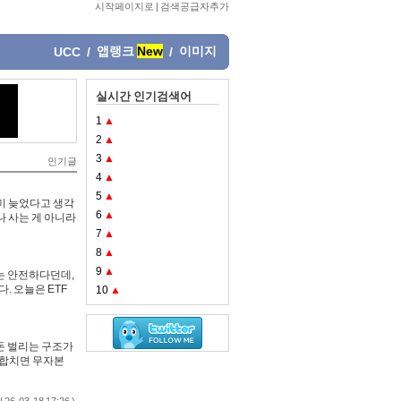
시작페이지로
|
검색공급자추가
앱랭크
New
이미지
UCC
/
/
실시간 인기검색어
1
▲
2
▲
3
▲
인기글
4
▲
5
▲
이미 늦었다고 생각
6
▲
나 사는 게 아니라
7
▲
8
▲
9
▲
F는 안전하다던데,
. 오늘은 ETF
10
▲
 돈 벌리는 구조가
둘 합치면 무자본