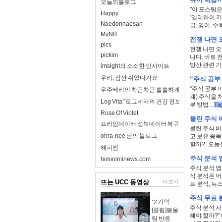
오늘의블로그
"이 포스팅은
Happy
‘엘리하이 키
Naedonnaesan
글, 영어, 수학
MyNB
전쟁 나면 
pics
전쟁 나면 오
pickim
니다. 바로
방산 관련 기
imsight의 소소한 인사이트
우리, 잠깐 쉬었다가요
“주식 공부
“주식 공부 
우주베리의 차근차근 쏠쏠하게
계) 주식을 
Log Vita "로그비타의 건강 정보 완전 정리"
부 방법...
Ta
Rose Of Violet
물린 주식 
프라임데이터 성북데이터복구
물린 주식 버
ohra-nee 님의 블로그
고 보유 종목
할까?” 오늘은 
해피썸
주식 분석 
himiniminews.com
주식 분석 앱
식 분석은 어
뜨는 UCC 동영상
더보기
트 분석, 뉴스 
주식 무료 
ツ기덕 -
주식 분석 사
[클립]봉울
해야 할까?”
림 반응