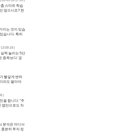
| 26-03-18 17:26 )
맞춤 스마트 학습
민 많으시죠? 한
 가지는 것이 있습
 있습니다. 특히
-13 09:19 )
 실력 늘리는 5단
은 종목보다 ‘공
좌가 빨갛게 변하
금이라도 팔아야
8 )
민을 합니다. “주
폰 앱만으로도 차
주식 분석은 어디서
 충분히 투자 정