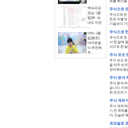
보를 확인할 
백숙파김
주식으로 돈
영남 - [클
주식으로 돈 
립]왁 : 보
돈은 어떻게 
내도 이런
기술보다 기본
...
주식으로 한
야바 - [클
주식으로 한 
립]봉준)
서 한 달에 
여러분들
식으로 한 달에
이 추천해
주...
주식 포모 
주식 포모 뜻
을 자주 보게
정리해보겠습니다
주식 분석 A
주식 분석 A
습니다. 이유
한 포인트가 .
주식 계좌 
주식 계좌 매
기 전 계좌
다. 오늘은 왜
로또빌로 로