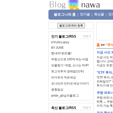
블로그나와 홈
인기글
최신글
인
|
|
|
인기 블로그/RSS
더보기
HYUN's story
홈
>>
"주
BY JUNE
지금 사도 되
힘내라! 맑은물!
지금 사도 되
부동산으로 100억 버는 비법
합니다. 근데
보물찾기~처럼, 신나는 하루!
지금도 유효한
최고의투자 경매법인(주)
“ETF 투
리더유의 작은세상
“ETF 투자
진짜일까?” 
조나단의 인터넷 세상 이야기
투자가 왜 안전
용형일상
쿠팡 파트너스
pride_gb님의블로그
쿠팡 파트너스
틱톡 → 쿠팡
수익 가능 특히
최신 블로그/RSS
더보기
유아 학습지