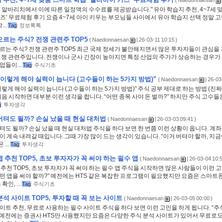
(
Naedonnaesan
 알바리치에서 이에 따른 일정액의 수수료를 제공받습니다." 유아 학습지 추천, 4~7세 
즈’ 무료체험 후기 요즘 4~7세 아이 키우는 부모님들 사이에서 유아 학습지 선택 정말 고
...
Tag
:
정보톡톡
오르는 주식? 전쟁 관련주 TOP5
(
Naedonnaesan
| 26-03-11 10:15 )
르는 주식? 전쟁 관련주 TOP5 최근 국제 정세가 불안해지면서 많은 투자자들이 관심을
 전쟁 관련주입니다. 전쟁이나 군사 긴장이 높아지면 특정 산업의 주가가 상승하는 경우가
업들이...
Tag
:
주식기초
 이렇게 해야 실력이 늡니다 (고수들이 하는 5가지 방법)”
(
Naedonnaesan
| 26-03
이렇게 해야 실력이 늡니다 (고수들이 하는 5가지 방법)” 주식 공부 제대로 하는 방법 (진짜
처음 시작하면 대부분 이런 생각을 합니다. “어떤 종목 사야 돈 벌까?” 하지만 주식 고수들
g
:
투자생각
버텨도 될까? 손실 났을 때 현실 대처법
(
Naedonnaesan
| 26-03-03 09:41 )
텨도 될까? 손실 났을 때 현실 대처법 주식을 하다 보면 한 번쯤 이런 상황이 옵니다. 계
이 계속 내려갈 때입니다. 그때 가장 많이 드는 생각이 있습니다. “이거 버텨야 할까, 지
...
Tag
:
투자생각
앱 추천 TOP5, 초보 투자자가 꼭 써야 하는 필수 앱
(
Naedonnaesan
| 26-03-04 10:5
 추천 TOP5, 초보 투자자가 꼭 써야 하는 필수 앱 주식을 시작하면 많은 사람들이 이런 고
떤 앱을 써야 할까?” 예전에는 HTS 같은 복잡한 프로그램이 필요했지만 요즘은 스마트
확인, ...
Tag
:
주식기초
분석 사이트 TOP5, 투자할 때 꼭 보는 사이트
(
Naedonnaesan
| 26-03-05 00:00 )
이트 추천, 무료로 사용하는 필수 사이트 주식을 하다 보면 이런 고민을 하게 됩니다. “
 예전에는 증권사 HTS만 사용했지만 요즘은 다양한 주식 분석 사이트가 있어서 무료로도