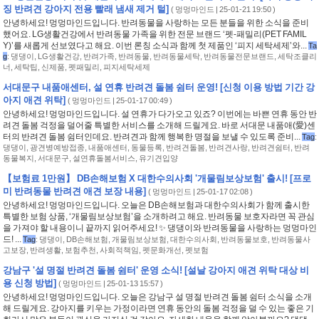
징 반려견 강아지 전용 빨래 냄새 제거 털]
(
멍멍마인드
| 25-01-21 19:50 )
안녕하세요! 멍멍마인드입니다. 반려동물을 사랑하는 모든 분들을 위한 소식을 준비
했어요. LG생활건강에서 반려동물 가족을 위한 전문 브랜드 ‘펫-패밀리(PET FAMIL
Y)’를 새롭게 선보였다고 해요. 이번 론칭 소식과 함께 첫 제품인 ‘피지 세탁세제’와...
Ta
g
:
댕댕이
,
LG생활건강
,
반려가족
,
반려동물
,
반려동물세탁
,
반려동물전문브랜드
,
세탁조클리
너
,
세탁팁
,
신제품
,
펫패밀리
,
피지세탁세제
서대문구 내품애센터, 설 연휴 반려견 돌봄 쉼터 운영! [신청 이용 방법 기간 강
아지 애견 위탁]
(
멍멍마인드
| 25-01-17 00:49 )
안녕하세요! 멍멍마인드입니다. 설 연휴가 다가오고 있죠? 이번에는 바쁜 연휴 동안 반
려견 돌봄 걱정을 덜어줄 특별한 서비스를 소개해 드릴게요. 바로 서대문 내품애(愛)센
터의 반려견 돌봄 쉼터인데요. 반려견과 함께 행복한 명절을 보낼 수 있도록 준비...
Tag
:
댕댕이
,
광견병예방접종
,
내품애센터
,
동물등록
,
반려견돌봄
,
반려견사랑
,
반려견쉼터
,
반려
동물복지
,
서대문구
,
설연휴돌봄서비스
,
유기견입양
【보험료 1만원】 DB손해보험 X 대한수의사회 '개물림보상보험' 출시! [프로
미 반려동물 반려견 애견 보장 내용]
(
멍멍마인드
| 25-01-17 02:08 )
안녕하세요! 멍멍마인드입니다. 오늘은 DB손해보험과 대한수의사회가 함께 출시한
특별한 보험 상품, ‘개물림보상보험’을 소개하려고 해요. 반려동물 보호자라면 꼭 관심
을 가져야 할 내용이니 끝까지 읽어주세요! ✨ 댕댕이와 반려동물을 사랑하는 멍멍마인
드! ...
Tag
:
댕댕이
,
DB손해보험
,
개물림보상보험
,
대한수의사회
,
반려동물보호
,
반려동물사
고보장
,
반려생활
,
보험추천
,
사회적책임
,
펫문화개선
,
펫보험
강남구 '설 명절 반려견 돌봄 쉼터' 운영 소식! [설날 강아지 애견 위탁 대상 비
용 신청 방법]
(
멍멍마인드
| 25-01-13 15:57 )
안녕하세요! 멍멍마인드입니다. 오늘은 강남구 설 명절 반려견 돌봄 쉼터 소식을 소개
해 드릴게요. 강아지를 키우는 가정이라면 연휴 동안의 돌봄 걱정을 덜 수 있는 좋은 기