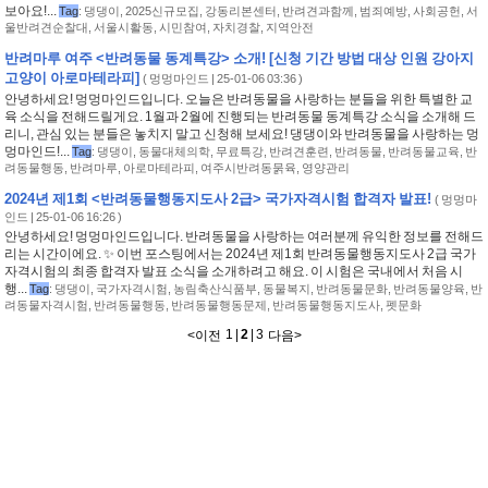
보아요!...
Tag
:
댕댕이
,
2025신규모집
,
강동리본센터
,
반려견과함께
,
범죄예방
,
사회공헌
,
서
울반려견순찰대
,
서울시활동
,
시민참여
,
자치경찰
,
지역안전
반려마루 여주 <반려동물 동계특강> 소개! [신청 기간 방법 대상 인원 강아지
고양이 아로마테라피]
(
멍멍마인드
| 25-01-06 03:36 )
안녕하세요! 멍멍마인드입니다. 오늘은 반려동물을 사랑하는 분들을 위한 특별한 교
육 소식을 전해드릴게요. 1월과 2월에 진행되는 반려동물 동계특강 소식을 소개해 드
리니, 관심 있는 분들은 놓치지 말고 신청해 보세요! 댕댕이와 반려동물을 사랑하는 멍
멍마인드!...
Tag
:
댕댕이
,
동물대체의학
,
무료특강
,
반려견훈련
,
반려동물
,
반려동물교육
,
반
려동물행동
,
반려마루
,
아로마테라피
,
여주시반려동묽육
,
영양관리
2024년 제1회 <반려동물행동지도사 2급> 국가자격시험 합격자 발표!
(
멍멍마
인드
| 25-01-06 16:26 )
안녕하세요! 멍멍마인드입니다. 반려동물을 사랑하는 여러분께 유익한 정보를 전해드
리는 시간이에요. ✨ 이번 포스팅에서는 2024년 제1회 반려동물행동지도사 2급 국가
자격시험의 최종 합격자 발표 소식을 소개하려고 해요. 이 시험은 국내에서 처음 시
행...
Tag
:
댕댕이
,
국가자격시험
,
농림축산식품부
,
동물복지
,
반려동물문화
,
반려동물양육
,
반
려동물자격시험
,
반려동물행동
,
반려동물행동문제
,
반려동물행동지도사
,
펫문화
1
|
2
|
3
<
이전
다음
>