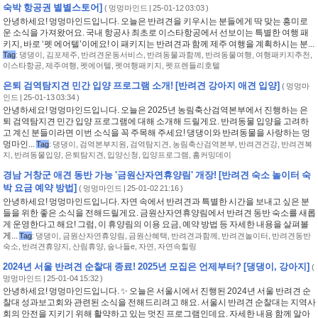
숙박 항공권 별별스토어]
(
멍멍마인드
| 25-01-12 03:03 )
안녕하세요! 멍멍마인드입니다. 오늘은 반려견을 키우시는 분들에게 딱 맞는 흥미로
운 소식을 가져왔어요. 국내 항공사 최초로 이스타항공에서 선보이는 특별한 여행 패
키지, 바로 ‘펫 에어텔’이에요! 이 패키지는 반려견과 함께 제주 여행을 계획하시는 분...
Tag
:
댕댕이
,
김포제주
,
반려견운동서비스
,
반려동물과함께
,
반려동물여행
,
여행패키지추천
,
이스타항공
,
제주여행
,
펫에어텔
,
펫여행패키지
,
펫프렌들리호텔
은퇴 검역탐지견 민간 입양 프로그램 소개! [반려견 강아지 애견 입양]
(
멍멍마
인드
| 25-01-13 03:34 )
안녕하세요! 멍멍마인드입니다. 오늘은 2025년 농림축산검역본부에서 진행하는 은
퇴 검역탐지견 민간 입양 프로그램에 대해 소개해 드릴게요. 반려동물 입양을 고려하
고 계신 분들이라면 이번 소식을 꼭 주목해 주세요! 댕댕이와 반려동물을 사랑하는 멍
멍마인...
Tag
:
댕댕이
,
검역본부지원
,
검역탐지견
,
농림축산검역본부
,
반려견건강
,
반려견복
지
,
반려동물입양
,
은퇴탐지견
,
입양신청
,
입양프로그램
,
홈커밍데이
경남 거창군 애견 동반 가능 '금원산자연휴양림' 개장! [반려견 숙소 놀이터 숙
박 요금 예약 방법]
(
멍멍마인드
| 25-01-02 21:16 )
안녕하세요! 멍멍마인드입니다. 자연 속에서 반려견과 특별한 시간을 보내고 싶은 분
들을 위한 좋은 소식을 전해드릴게요. 금원산자연휴양림에서 반려견 동반 숙소를 새롭
게 운영한다고 해요! 그럼, 이 휴양림의 이용 요금, 예약 방법 등 자세한 내용을 살펴볼
게...
Tag
:
댕댕이
,
금원산자연휴양림
,
금원산혜택
,
반려견과함께
,
반려견놀이터
,
반려견동반
숙소
,
반려견휴양지
,
산림휴양
,
숲나들e
,
자연
,
자연속힐링
2024년 서울 반려견 순찰대 종료! 2025년 모집은 언제부터? [댕댕이, 강아지]
(
멍멍마인드
| 25-01-04 15:32 )
안녕하세요! 멍멍마인드입니다. ✨ 오늘은 서울시에서 진행된 2024년 서울 반려견 순
찰대 성과보고회와 관련된 소식을 전해드리려고 해요. 서울시 반려견 순찰대는 지역사
회의 안전을 지키기 위해 활약하고 있는 멋진 프로그램인데요. 자세한 내용 함께 알아