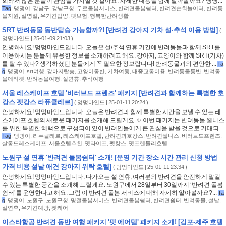
회라서 많은 분들이 관심을 가지실 것 같아요. 자세한 내용을 함께 알아볼까요? 댕댕...
Tag
:
댕댕이
,
강남구
,
강남구청
,
무료돌봄서비스
,
반려견돌봄쉼터
,
반려견순회놀이터
,
반려동
물지원
,
설명절
,
유기견입양
,
펫보험
,
행복한반려생활
SRT 반려동물 동반탑승 가능할까?! [반려견 강아지 기차 설·추석 이용 방법]
(
멍멍마인드
| 25-01-09 21:03 )
안녕하세요! 멍멍마인드입니다. 오늘은 설/추석 연휴 기간에 반려동물과 함께 SRT를
이용하시는 분들께 유용한 정보를 소개하려고 해요. 강아지, 고양이와 함께 SRT(기차)
를 탈 수 있나? 생각하셨던 분들에게 꼭 필요한 정보랍니다! 반려동물과의 편안한 ...
Ta
g
:
댕댕이
,
srt여행
,
강아지탑승
,
고양이동반
,
기차여행
,
대중교통이용
,
반려동물동반
,
반려동
물에티켓
,
반려동물여행
,
설연휴
,
추석여행
서울 레스케이프 호텔 '비러브드 프렌즈' 패키지 [반려견과 함께하는 특별한 호
캉스 펫캉스 라퓨클레르]
(
멍멍마인드
| 25-01-11 20:24 )
안녕하세요! 멍멍마인드입니다. 오늘은 반려견과 함께 특별한 시간을 보낼 수 있는 레
스케이프 호텔의 새로운 패키지를 소개해 드릴게요. ✨ 이번 패키지는 반려동물 웰니스
를 위한 특별한 혜택으로 구성되어 있어 반려인들에게 큰 관심을 받을 것으로 기대되...
Tag
:
댕댕이
,
라퓨클레르
,
레스케이프호텔
,
반려견과호캉스
,
반려견웰니스
,
비러브드프렌즈
,
살롱드레스케이프
,
서울호텔추천
,
펫라이프
,
펫캉스
,
펫프렌들리호텔
노원구 설 연휴 '반려견 돌봄쉼터' 소개! [운영 기간 장소 시간 관리 신청 방법
가격 비용 설날 애견 강아지 위탁 호텔]
(
멍멍마인드
| 25-01-11 23:34 )
안녕하세요! 멍멍마인드입니다. 다가오는 설 연휴, 여러분의 반려견을 안전하게 맡길
수 있는 특별한 공간을 소개해 드릴게요. 노원구에서 28일부터 30일까지 ‘반려견 돌봄
쉼터’를 운영한다고 해요. 그럼 이 반려견 돌봄 서비스에 대해 자세히 알아볼까요?...
Ta
g
:
댕댕이
,
노원구
,
노원구청
,
명절돌봄서비스
,
반려견돌봄쉼터
,
반려견쉼터
,
반려동물
,
설날
,
설연휴
,
유기견예방
,
펫케어
이스타항공 반려견 동반 여행 패키지 '펫 에어텔' 패키지 소개! [김포-제주 호텔