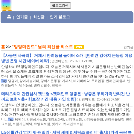
홈
인기글
최신글
인기 블로그
|
|
|
홈
>>
"멍멍마인드"
님의
최신글 리스트
인기글
【사등면 사곡리】 거제시 반려동물 놀이터 소개! [반려견 강아지 운동장 이용
방법 운영 시간 네이버 예약]
(
멍멍마인드
| 25-02-01 21:38 )
안녕하세요! 멍멍마인드입니다. 오늘은 거제시에서 새롭게 시범운영하는 반려견 놀이
터 소식을 소개해 드릴게요. 반려견과 함께 신나게 뛰어놀 수 있는 공간이 마련된다고
하니, 반려인들에게 정말 반가운 소식인데요! ️ 거제시 반려견 놀이터는 2월 4일부터...
Tag
:
댕댕이
,
강아지놀이터
,
강아지운동장
,
거제시
,
네이버예약
,
무료입장
,
반려견과함께
,
반
려견놀이터
,
반려동물
,
반려인필수
,
펫팸족
메리츠화재 간편심사 펫보험 <펫퍼민트 댕좋은 · 냥좋은 우리가족 반려견·반
려묘 보험> 출시! [보장 기간 내용 가입 연령]
(
멍멍마인드
| 25-01-21 07:59 )
안녕하세요! 멍멍마인드입니다. 오늘은 반려동물을 키우는 분들에게 희소식을 전해드
리려고 해요. 메리츠화재가 업계 최초로 기존 질병 치료 이력이 있는 반려동물도 가입
가능한 간편심사형 펫보험을 출시했는데요. 보험료도 기존 대비 크게 저렴하다고 하
니...
Tag
:
댕댕이
,
간편심사보험
,
메리츠화재
,
반려견보험
,
반려동물문화
,
반려동물보험
,
반려
묘보험
,
보험가입혜택
,
유병력보험
,
펫케어
,
펫퍼민트보험
LG생활건강 '피지 펫-패밀리 · 세탁 세제 & 세탁조 클리너' 출시! [가격 용량 특